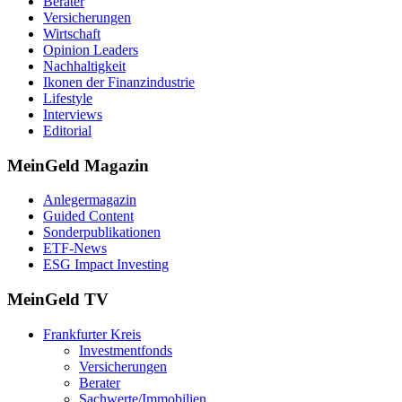
Berater
Versicherungen
Wirtschaft
Opinion Leaders
Nachhaltigkeit
Ikonen der Finanzindustrie
Lifestyle
Interviews
Editorial
MeinGeld
Magazin
Anlegermagazin
Guided Content
Sonderpublikationen
ETF-News
ESG Impact Investing
MeinGeld
TV
Frankfurter Kreis
Investmentfonds
Versicherungen
Berater
Sachwerte/Immobilien