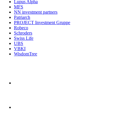
Lupus Alpha
MFS
NN investment partners
Patriarch
PROJECT Investment Gruppe
Robeco
Schroders
Swiss Life
UBS
VBKI
WisdomTree