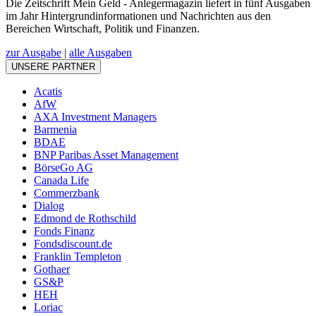
Die Zeitschrift Mein Geld - Anlegermagazin liefert in fünf Ausgaben
im Jahr Hintergrundinformationen und Nachrichten aus den
Bereichen Wirtschaft, Politik und Finanzen.
zur Ausgabe
|
alle Ausgaben
UNSERE PARTNER
Acatis
AfW
AXA Investment Managers
Barmenia
BDAE
BNP Paribas Asset Management
BörseGo AG
Canada Life
Commerzbank
Dialog
Edmond de Rothschild
Fonds Finanz
Fondsdiscount.de
Franklin Templeton
Gothaer
GS&P
HEH
Loriac