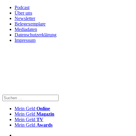
Podcast
Über uns
Newsletter
Belegexemplare
Mediadaten
Datenschutzerklärung
Impressum
Mein Geld
Online
Mein Geld
Magazin
Mein Geld
TV
Mein Geld
Awards