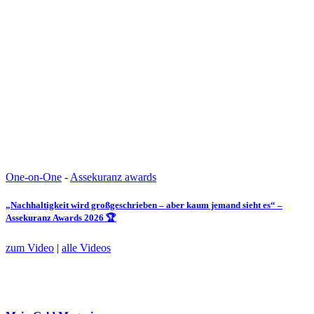
One-on-One
-
Assekuranz awards
„Nachhaltigkeit wird großgeschrieben – aber kaum jemand sieht es“ –
Assekuranz Awards 2026 🏆
zum Video
|
alle Videos