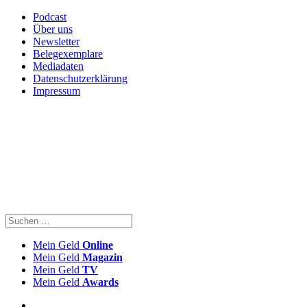
Podcast
Über uns
Newsletter
Belegexemplare
Mediadaten
Datenschutzerklärung
Impressum
Mein Geld
Online
Mein Geld
Magazin
Mein Geld
TV
Mein Geld
Awards