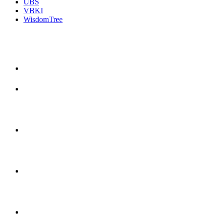
UBS
VBKI
WisdomTree