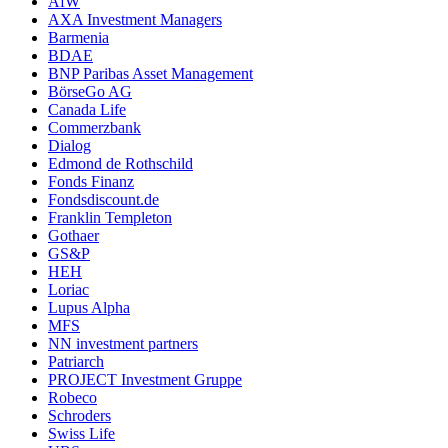
AfW
AXA Investment Managers
Barmenia
BDAE
BNP Paribas Asset Management
BörseGo AG
Canada Life
Commerzbank
Dialog
Edmond de Rothschild
Fonds Finanz
Fondsdiscount.de
Franklin Templeton
Gothaer
GS&P
HEH
Loriac
Lupus Alpha
MFS
NN investment partners
Patriarch
PROJECT Investment Gruppe
Robeco
Schroders
Swiss Life