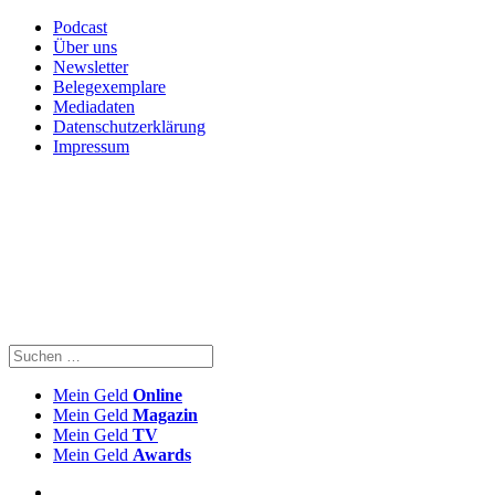
Podcast
Über uns
Newsletter
Belegexemplare
Mediadaten
Datenschutzerklärung
Impressum
Mein Geld
Online
Mein Geld
Magazin
Mein Geld
TV
Mein Geld
Awards