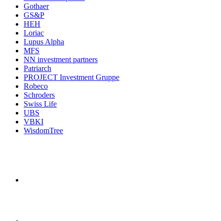
Gothaer
GS&P
HEH
Loriac
Lupus Alpha
MFS
NN investment partners
Patriarch
PROJECT Investment Gruppe
Robeco
Schroders
Swiss Life
UBS
VBKI
WisdomTree