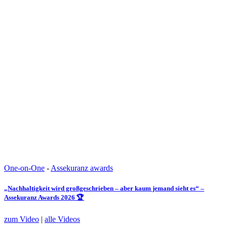
One-on-One
-
Assekuranz awards
„Nachhaltigkeit wird großgeschrieben – aber kaum jemand sieht es“ –
Assekuranz Awards 2026 🏆
zum Video
|
alle Videos