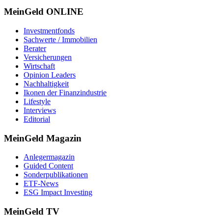
MeinGeld
ONLINE
Investmentfonds
Sachwerte / Immobilien
Berater
Versicherungen
Wirtschaft
Opinion Leaders
Nachhaltigkeit
Ikonen der Finanzindustrie
Lifestyle
Interviews
Editorial
MeinGeld
Magazin
Anlegermagazin
Guided Content
Sonderpublikationen
ETF-News
ESG Impact Investing
MeinGeld
TV