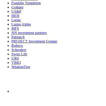
Franklin Templeton
Gothaer
GS&P
HEH
Loriac
Lupus Alpha
MFS
NN investment partners
Patriarch
PROJECT Investment Gruppe
Robeco
Schroders
Swiss Life
UBS
VBKI
WisdomTree