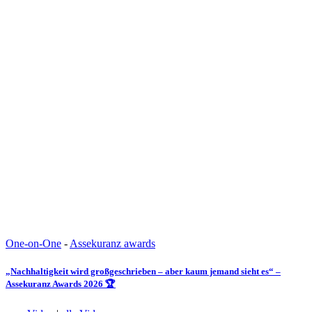
One-on-One
-
Assekuranz awards
„Nachhaltigkeit wird großgeschrieben – aber kaum jemand sieht es“ –
Assekuranz Awards 2026 🏆