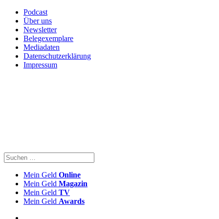
Podcast
Über uns
Newsletter
Belegexemplare
Mediadaten
Datenschutzerklärung
Impressum
Mein Geld
Online
Mein Geld
Magazin
Mein Geld
TV
Mein Geld
Awards