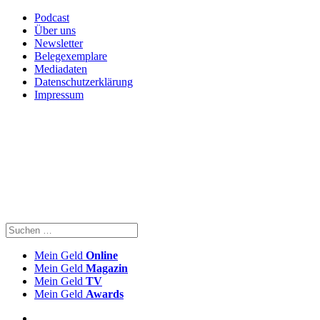
Podcast
Über uns
Newsletter
Belegexemplare
Mediadaten
Datenschutzerklärung
Impressum
Mein Geld
Online
Mein Geld
Magazin
Mein Geld
TV
Mein Geld
Awards