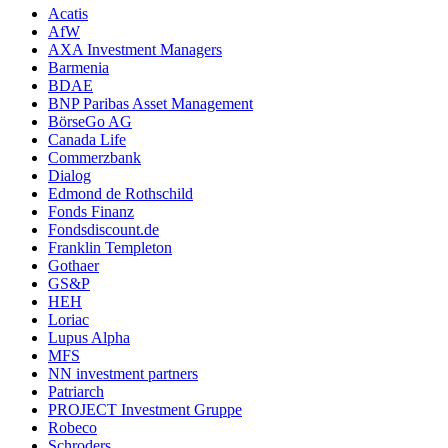
Acatis
AfW
AXA Investment Managers
Barmenia
BDAE
BNP Paribas Asset Management
BörseGo AG
Canada Life
Commerzbank
Dialog
Edmond de Rothschild
Fonds Finanz
Fondsdiscount.de
Franklin Templeton
Gothaer
GS&P
HEH
Loriac
Lupus Alpha
MFS
NN investment partners
Patriarch
PROJECT Investment Gruppe
Robeco
Schroders