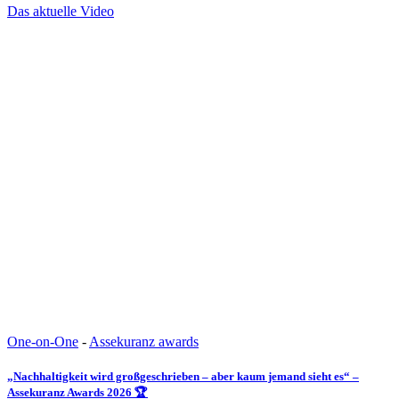
Das aktuelle Video
One-on-One
-
Assekuranz awards
„Nachhaltigkeit wird großgeschrieben – aber kaum jemand sieht es“ –
Assekuranz Awards 2026 🏆