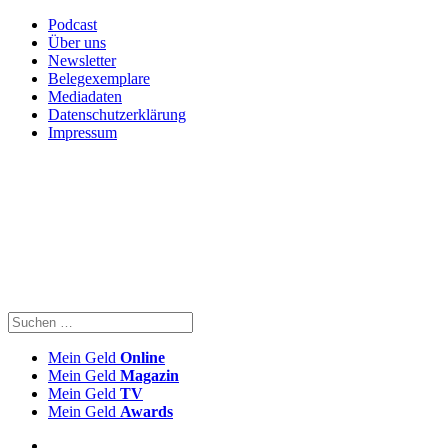
Podcast
Über uns
Newsletter
Belegexemplare
Mediadaten
Datenschutzerklärung
Impressum
Mein Geld
Online
Mein Geld
Magazin
Mein Geld
TV
Mein Geld
Awards