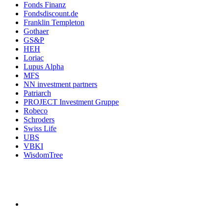
Fonds Finanz
Fondsdiscount.de
Franklin Templeton
Gothaer
GS&P
HEH
Loriac
Lupus Alpha
MFS
NN investment partners
Patriarch
PROJECT Investment Gruppe
Robeco
Schroders
Swiss Life
UBS
VBKI
WisdomTree