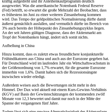
kräftig aufgedreht und ihr Anleihenkaufprogramm deutlich
ausgeweitet. Was die amerikanische Notenbank Federal Reserve
(Fed) betrifft, so erwartet die große Mehrzahl der Beobachter, dass
es frühestens im Juni zu einer weiteren Zinsanhebung kommen
wird. Das Tempo der geldpolitischen Normalisierung dürfte damit
äußerst gemächlich ausfallen, und vermutlich dürfte im Bereich von
3% auch bereits der Höhepunkt des Zinsanhebungszyklus liegen.
An der seit Jahren gültigen Diagnose, dass der Aktienmarkt am
Tropf der Notenbanken hängt, ändert sich somit nichts.
Aufhellung in China
Hinzu kommt, dass es zuletzt etwas freundlichere konjunkturelle
Frühindikatoren aus China und auch aus der Eurozone gegeben hat.
Für Deutschland wird im laufenden Jahr ein Wirtschaftswachstum in
der Größenordnung von 1,7% erwartet, für die gesamte Eurozone
immerhin von 1,6%. Damit haben sich die Rezessionsängste
inzwischen wieder erledigt.
Außerdem weisen auch die Bewertungen nicht mehr in den
Himmel. Der Dax wird aktuell mit einem Kurs-Gewinn-Verhältnis
(KGV) auf Basis der Gewinnschätzungen der kommenden zwölf
Monate von 12,3 bewertet und damit nur noch in der Mitte der
Spanne der vergangenen fünf Jahre.
Zudem lässt sich eine gewisse Alternativlosigkeit der Aktienanlage