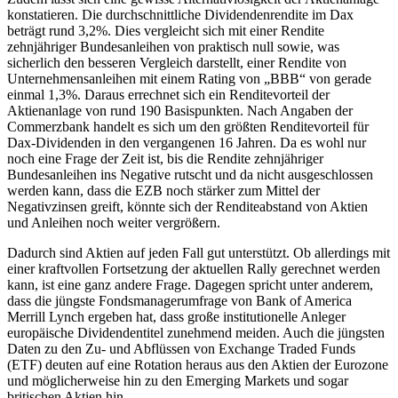
konstatieren. Die durchschnittliche Dividendenrendite im Dax
beträgt rund 3,2%. Dies vergleicht sich mit einer Rendite
zehnjähriger Bundesanleihen von praktisch null sowie, was
sicherlich den besseren Vergleich darstellt, einer Rendite von
Unternehmensanleihen mit einem Rating von „BBB“ von gerade
einmal 1,3%. Daraus errechnet sich ein Renditevorteil der
Aktienanlage von rund 190 Basispunkten. Nach Angaben der
Commerzbank handelt es sich um den größten Renditevorteil für
Dax-Dividenden in den vergangenen 16 Jahren. Da es wohl nur
noch eine Frage der Zeit ist, bis die Rendite zehnjähriger
Bundesanleihen ins Negative rutscht und da nicht ausgeschlossen
werden kann, dass die EZB noch stärker zum Mittel der
Negativzinsen greift, könnte sich der Renditeabstand von Aktien
und Anleihen noch weiter vergrößern.
Dadurch sind Aktien auf jeden Fall gut unterstützt. Ob allerdings mit
einer kraftvollen Fortsetzung der aktuellen Rally gerechnet werden
kann, ist eine ganz andere Frage. Dagegen spricht unter anderem,
dass die jüngste Fondsmanagerumfrage von Bank of America
Merrill Lynch ergeben hat, dass große institutionelle Anleger
europäische Dividendentitel zunehmend meiden. Auch die jüngsten
Daten zu den Zu- und Abflüssen von Exchange Traded Funds
(ETF) deuten auf eine Rotation heraus aus den Aktien der Eurozone
und möglicherweise hin zu den Emerging Markets und sogar
britischen Aktien hin.