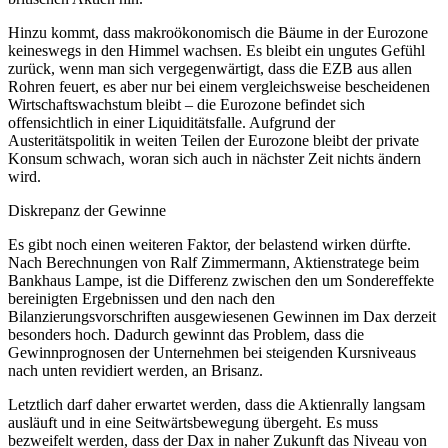
Hinzu kommt, dass makroökonomisch die Bäume in der Eurozone
keineswegs in den Himmel wachsen. Es bleibt ein ungutes Gefühl
zurück, wenn man sich vergegenwärtigt, dass die EZB aus allen
Rohren feuert, es aber nur bei einem vergleichsweise bescheidenen
Wirtschaftswachstum bleibt – die Eurozone befindet sich
offensichtlich in einer Liquiditätsfalle. Aufgrund der
Austeritätspolitik in weiten Teilen der Eurozone bleibt der private
Konsum schwach, woran sich auch in nächster Zeit nichts ändern
wird.
Diskrepanz der Gewinne
Es gibt noch einen weiteren Faktor, der belastend wirken dürfte.
Nach Berechnungen von Ralf Zimmermann, Aktienstratege beim
Bankhaus Lampe, ist die Differenz zwischen den um Sondereffekte
bereinigten Ergebnissen und den nach den
Bilanzierungsvorschriften ausgewiesenen Gewinnen im Dax derzeit
besonders hoch. Dadurch gewinnt das Problem, dass die
Gewinnprognosen der Unternehmen bei steigenden Kursniveaus
nach unten revidiert werden, an Brisanz.
Letztlich darf daher erwartet werden, dass die Aktienrally langsam
ausläuft und in eine Seitwärtsbewegung übergeht. Es muss
bezweifelt werden, dass der Dax in naher Zukunft das Niveau von