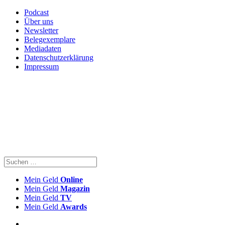
Podcast
Über uns
Newsletter
Belegexemplare
Mediadaten
Datenschutzerklärung
Impressum
Mein Geld
Online
Mein Geld
Magazin
Mein Geld
TV
Mein Geld
Awards