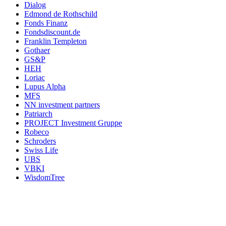
Dialog
Edmond de Rothschild
Fonds Finanz
Fondsdiscount.de
Franklin Templeton
Gothaer
GS&P
HEH
Loriac
Lupus Alpha
MFS
NN investment partners
Patriarch
PROJECT Investment Gruppe
Robeco
Schroders
Swiss Life
UBS
VBKI
WisdomTree