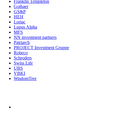
Franklin Templeton
Gothaer
GS&P
HEH
Loriac
Lupus Alpha
MFS
NN investment partners
Patriarch
PROJECT Investment Gruppe
Robeco
Schroders
Swiss Life
UBS
VBKI
WisdomTree