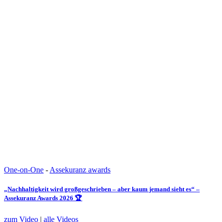
One-on-One
-
Assekuranz awards
„Nachhaltigkeit wird großgeschrieben – aber kaum jemand sieht es“ –
Assekuranz Awards 2026 🏆
zum Video
|
alle Videos