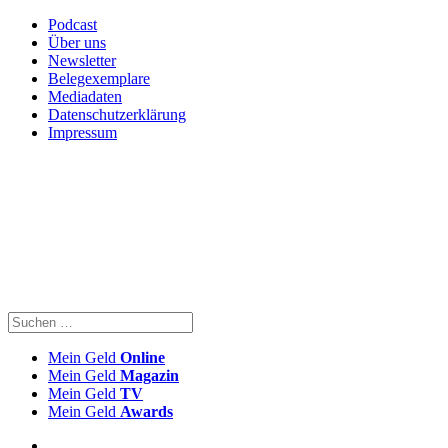
Podcast
Über uns
Newsletter
Belegexemplare
Mediadaten
Datenschutzerklärung
Impressum
Mein Geld
Online
Mein Geld
Magazin
Mein Geld
TV
Mein Geld
Awards