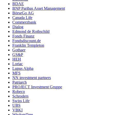
BDAE
BNP Paribas Asset Management
BörseGo AG
Canada Life
Commerzbank
Dialog
Edmond de Rothschild
Fonds Finanz
Fondsdiscount.de
Franklin Templeton
Gothaer
GS&P
HEH
Loriac
Lupus Alpha
MFS
NN investment partners
Patriarch
PROJECT Investment Gruppe
Robeco
Schroders
Swiss Life
UBS
VBKI
WisdomTree