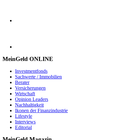
MeinGeld
ONLINE
Investmentfonds
Sachwerte / Immobilien
Berater
Versicherungen
Wirtschaft
Opinion Leaders
Nachhaltigkeit
Ikonen der Finanzindustrie
Lifestyle
Interviews
Editorial
MeinGeld
Magazin