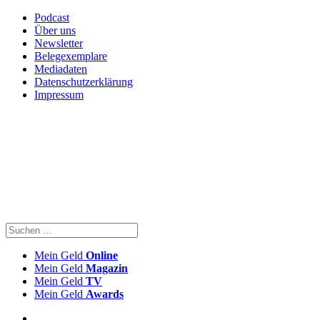
Podcast
Über uns
Newsletter
Belegexemplare
Mediadaten
Datenschutzerklärung
Impressum
Mein Geld
Online
Mein Geld
Magazin
Mein Geld
TV
Mein Geld
Awards