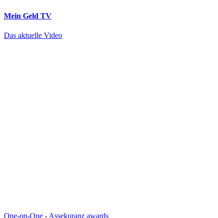
Mein Geld
TV
Das aktuelle Video
One-on-One
-
Assekuranz awards