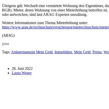
Übrigens gilt: Wechselt eine vermietete Wohnung den Eigentümer, dann
BGB). Mieter, deren Wohnung von einer Mieterhöhung betroffen ist,
oder aufweichen, sind laut ARAG Experten unzulässig.
Weitere Informationen zum Thema Mieterhöhung unter:
https://www.arag.de/rechtsschutzversicherung/mietrechtsschutz/miete
(ARAG)
print
Tags:
Anlagemagazin Mein Geld
,
Immobilien
,
Mein Geld
,
Preise
,
Wo
28. Juni 2022
Laura Weger