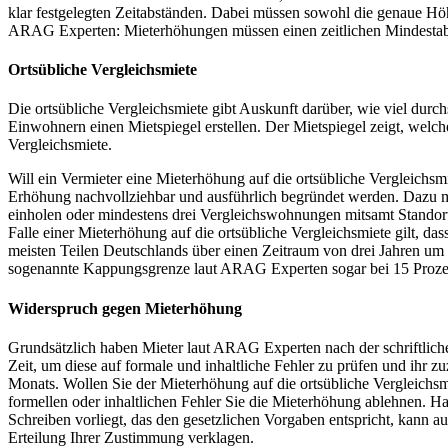
klar festgelegten Zeitabständen. Dabei müssen sowohl die genaue Höhe 
ARAG Experten: Mieterhöhungen müssen einen zeitlichen Mindesta
Ortsübliche Vergleichsmiete
Die ortsübliche Vergleichsmiete gibt Auskunft darüber, wie viel dur
Einwohnern einen Mietspiegel erstellen. Der Mietspiegel zeigt, welc
Vergleichsmiete.
Will ein Vermieter eine Mieterhöhung auf die ortsübliche Vergleich
Erhöhung nachvollziehbar und ausführlich begründet werden. Dazu m
einholen oder mindestens drei Vergleichswohnungen mitsamt Standort
Falle einer Mieterhöhung auf die ortsübliche Vergleichsmiete gilt, d
meisten Teilen Deutschlands über einen Zeitraum von drei Jahren um
sogenannte Kappungsgrenze laut ARAG Experten sogar bei 15 Proze
Widerspruch gegen Mieterhöhung
Grundsätzlich haben Mieter laut ARAG Experten nach der schriftlich
Zeit, um diese auf formale und inhaltliche Fehler zu prüfen und ihr
Monats. Wollen Sie der Mieterhöhung auf die ortsübliche Vergleichsm
formellen oder inhaltlichen Fehler Sie die Mieterhöhung ablehnen. H
Schreiben vorliegt, das den gesetzlichen Vorgaben entspricht, kann au
Erteilung Ihrer Zustimmung verklagen.