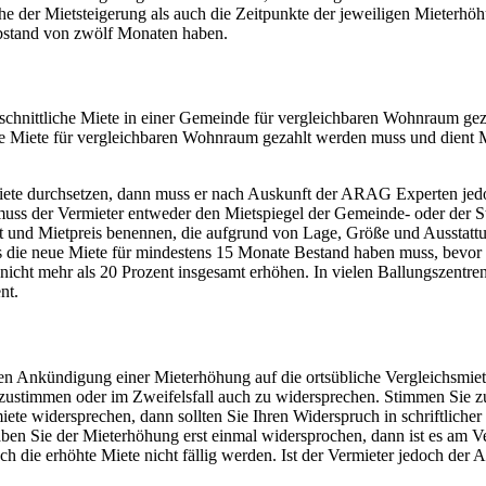
der Mietsteigerung als auch die Zeitpunkte der jeweiligen Mieterhöhung
bstand von zwölf Monaten haben.
chschnittliche Miete in einer Gemeinde für vergleichbaren Wohnraum g
he Miete für vergleichbaren Wohnraum gezahlt werden muss und dient Mie
smiete durchsetzen, dann muss er nach Auskunft der ARAG Experten jed
uss der Vermieter entweder den Mietspiegel der Gemeinde- oder der S
 und Mietpreis benennen, die aufgrund von Lage, Größe und Ausstattun
ass die neue Miete für mindestens 15 Monate Bestand haben muss, bevor
 nicht mehr als 20 Prozent insgesamt erhöhen. In vielen Ballungszent
nt.
en Ankündigung einer Mieterhöhung auf die ortsübliche Vergleichsmie
 zuzustimmen oder im Zweifelsfall auch zu widersprechen. Stimmen Sie z
iete widersprechen, dann sollten Sie Ihren Widerspruch in schriftliche
aben Sie der Mieterhöhung erst einmal widersprochen, dann ist es am V
ch die erhöhte Miete nicht fällig werden. Ist der Vermieter jedoch der 