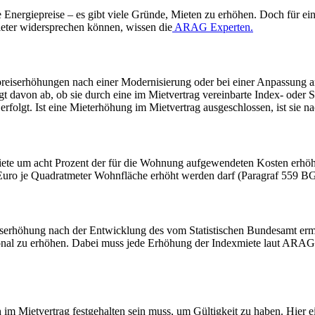
de Energiepreise – es gibt viele Gründe, Mieten zu erhöhen. Doch für e
ieter widersprechen können, wissen die
ARAG Experten.
preiserhöhungen nach einer Modernisierung oder bei einer Anpassung a
 davon ab, ob sie durch eine im Mietvertrag vereinbarte Index- oder S
rfolgt. Ist eine Mieterhöhung im Mietvertrag ausgeschlossen, ist sie
iete um acht Prozent der für die Wohnung aufgewendeten Kosten erhöh
 Euro je Quadratmeter Wohnfläche erhöht werden darf (Paragraf 559 B
preiserhöhung nach der Entwicklung des vom Statistischen Bundesamt er
tional zu erhöhen. Dabei muss jede Erhöhung der Indexmiete laut ARAG 
ch im Mietvertrag festgehalten sein muss, um Gültigkeit zu haben. Hier e