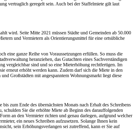
 vertraglich geregelt sein. Auch bei der Staffelmiete gilt laut
ezahlt wird. Seite Mitte 2021 müssen Städte und Gemeinden ab 50.000
tern und Vermietern als Orientierungsmittel für eine ortsübliche
och eine ganze Reihe von Voraussetzungen erfüllen. So muss die
tadtverwaltung heranziehen, das Gutachten eines Sachverständigen
g vergleichbar sind und so eine Mieterhöhung rechtfertigen. Im
 sie erneut erhöht werden kann. Zudem darf sich die Miete in den
ren und Großstädten mit angespanntem Wohnungsmarkt liegt diese
te bis zum Ende des übernächsten Monats nach Erhalt des Schreibens
u, schulden Sie die erhöhte Miete ab Beginn des darauffolgenden
r Form an den Vermieter richten und genau darlegen, aufgrund welcher
ermieter, ein neues Schreiben aufzusetzen. Solange Ihnen kein
Ansicht, sein Erhöhungsverlangen sei zutreffend, kann er Sie auf