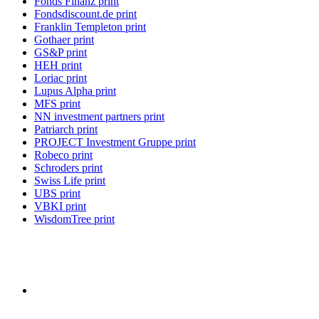
Fonds Finanz print
Fondsdiscount.de print
Franklin Templeton print
Gothaer print
GS&P print
HEH print
Loriac print
Lupus Alpha print
MFS print
NN investment partners print
Patriarch print
PROJECT Investment Gruppe print
Robeco print
Schroders print
Swiss Life print
UBS print
VBKI print
WisdomTree print