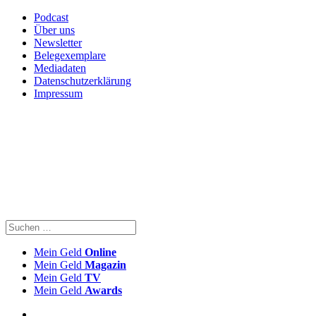
Podcast
Über uns
Newsletter
Belegexemplare
Mediadaten
Datenschutzerklärung
Impressum
Mein Geld
Online
Mein Geld
Magazin
Mein Geld
TV
Mein Geld
Awards