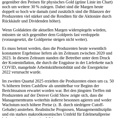
gegenüber den Preisen für physisches Gold (grüne Linie im Chart)
noch um weitere 30 % zulegen. Dabei sind die Margen heute
doppelt so hoch wie damals (und zusätzlich sind die Bilanzen der
Produzenten viel stärker und die Renditen für die Aktionäre durch
Rückkäufe und Dividenden höher).
Wenn Goldaktien die aktuellen Margen widerspiegeln würden,
müssten sie sich gegenüber dem Goldpreis fast verdoppeln
(vorausgesetzt, die Goldpreise steigen nicht weiter).
Es muss betont werden, dass die Produzenten heute wesentlich
konstantere Ergebnisse liefern als im Zeitraum zwischen 2020 und
2023. In diesem Zeitraum standen die Betreiber unter dem Druck
der Kosteninflation, die durch die Engpässe in der Lieferkette nach
COVID, mangelnde Arbeitskräftemobilität und die Energiekrise
2022 verursacht wurde.
Im zweiten Quartal 2025 erzielten die Produzenten einen um ca. 50
% höheren freien Cashflow als unmittelbar vor Beginn der
Berichtssaison erwartet worden war. Bei den jüngsten Treffen mit
Produzenten auf der Denver Gold Show zeigte sich, dass die
Managementteams weiterhin äußerst besonnen agieren und weder
Wachstum noch höhere Preise (z. B. durch niedrigere Cutoff-
Gehalte) anstreben. Realistische Prognosen, Managementdisziplin
und ein starkes makroökonomisches Umfeld für Edelmetallpreise