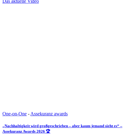
Das aktuelle Video
One-on-One
-
Assekuranz awards
„Nachhaltigkeit wird großgeschrieben – aber kaum jemand sieht es“ –
Assekuranz Awards 2026 🏆