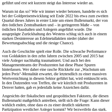
geführt und erst seit kurzem steigt das Interesse wieder an.
Warum ist das so? Wie wir immer wieder betonen, handelte es sich
bei der Goldpreisentwicklung seit Ende 2022 bis etwa zum zweiten
Quartal dieses Jahres in erster Linie um einen Bullenmarkt, der von
den östlichen Zentralbanken und – in geringerem Maße – von
östlichen Haushalten und Anlegern angeführt wurde. Die
ausgeprägte Zurückhaltung des Westens schlug sich auch in einem
starken Desinteresse an Edelmetallaktien nieder (daher der
Bewertungsabschlag und die riesige Chance).
Auch die Geschichte spielt eine Rolle. Die schwache Performance
von Goldaktien in den zehn Jahren zwischen 2005 und 2015 hat
viele Anleger nachhaltig traumatisiert. Und auch bei den
Managementteams der Produzenten hat diese Phase Spuren
hinterlassen. Wer daher eine rasche Rückkehr zur „Wachstum um
jeden Preis“-Mentalität erwartet, die letztendlich zu einer massiven
Wertvernichtung in diesem Sektor geführt hat, wird enttäuscht sein.
In den Dutzenden von Treffen, die wir kürzlich mit Produzenten in
Denver hatten, gab es jedenfalls keine Anzeichen dafür.
Angesichts der fiskalischen und geopolitischen Faktoren, die diesen
Bullenmarkt maßgeblich antreiben, stellt sich die Frage: Kann dieser
wirklich enden, ohne dass es zu einer deutlich stärkeren
Partizipation westlicher Anleger kommt? Wir bezweifeln das stark.