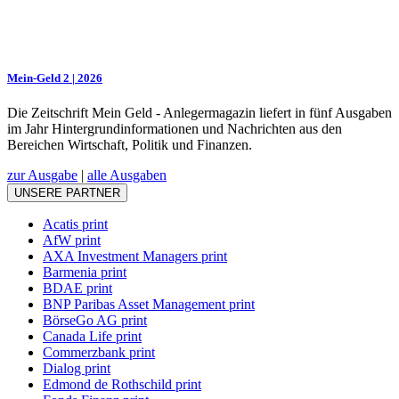
Mein-Geld 2 | 2026
Die Zeitschrift Mein Geld - Anlegermagazin liefert in fünf Ausgaben
im Jahr Hintergrundinformationen und Nachrichten aus den
Bereichen Wirtschaft, Politik und Finanzen.
zur Ausgabe
|
alle Ausgaben
UNSERE PARTNER
Acatis print
AfW print
AXA Investment Managers print
Barmenia print
BDAE print
BNP Paribas Asset Management print
BörseGo AG print
Canada Life print
Commerzbank print
Dialog print
Edmond de Rothschild print