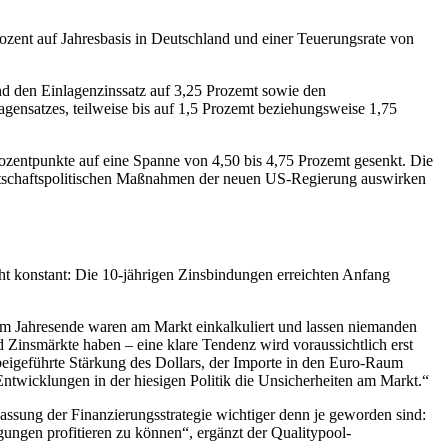
rozent auf Jahresbasis in Deutschland und einer Teuerungsrate von
nd den Einlagenzinssatz auf 3,25 Prozemt sowie den
gensatzes, teilweise bis auf 1,5 Prozemt beziehungsweise 1,75
ozentpunkte auf eine Spanne von 4,50 bis 4,75 Prozemt gesenkt. Die
wirtschaftspolitischen Maßnahmen der neuen US-Regierung auswirken
echt konstant: Die 10-jährigen Zinsbindungen erreichten Anfang
um Jahresende waren am Markt einkalkuliert und lassen niemanden
 Zinsmärkte haben – eine klare Tendenz wird voraussichtlich erst
beigeführte Stärkung des Dollars, der Importe in den Euro-Raum
n Entwicklungen in der hiesigen Politik die Unsicherheiten am Markt.“
ssung der Finanzierungsstrategie wichtiger denn je geworden sind:
ngen profitieren zu können“, ergänzt der Qualitypool-