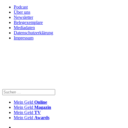
Podcast
Über uns
Newsletter
Belegexemplare
Mediadaten
Datenschutzerklärung
Impressum
Mein Geld
Online
Mein Geld
Magazin
Mein Geld
TV
Mein Geld
Awards