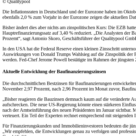
© Qualitypool
Die Inflationsraten in Deutschland und der Eurozone haben im Oktober
ebenfalls 2,0 % zum Vorjahr in der Eurozone zeigen die aktuellen Da
Bisher ändert dies aber nichts am zinspolitischen Kurs: Die EZB hat
Hauptrefinanzierungssatz auf 3,40 % reduziert. „Die Analysten der B
Prozemt“, sagt Antonio Skoro, Geschäftsführer der Qualitypool Gmb
In den USA hat die Federal Reserve einen kleinen Zinsschritt unter
Auswirkungen von Donald Trumps Wahlsieg auf die Zinspolitik der Fe
werden. Fed-Chef Jerome Powell bestätigte im Rahmen der jüngsten Z
Aktuelle Entwicklung der Baufinanzierungszinsen
Die durchschnittlichen Bestzinsen für Baufinanzierungen entwickelten 
November 2,97 Prozemt, nach 2,96 Prozemt im Monat zuvor, Baufina
„Bisher reagieren die Bauzinsen demnach kaum auf die veränderte Au
aufschrecken. Die neue US-Regierung könnte einen stärkeren Einfluss
nach der Amtseinführung des neuen Präsidenten im Januar sichtbar. 
verteuert. Ein Teil der Experten rechnet entsprechend mit steigenden 
Für Finanzierungskunden und Immobilieninvestoren bedeuten die jüng
„Wir empfehlen, die Entwicklungen genau zu verfolgen und professio