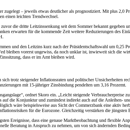
 zugelegt – jeweils etwas deutlicher als prognostiziert. Mit plus 2,0 P
ten einen leichten Trendwechsel.
te zuvor die dritte Leitzinssenkung seit dem Sommer bekannt gegeben u
anken erwarten für die kommende Zeit weitere Reduzierungen des Einla
H.
nommen und den Leitzins kurz nach der Präsidentschaftswahl um 0,25 Pr
d bleiben vorerst ungewiss, da noch unklar ist, inwieweit sich die 
inssitzung, dass er im Amt bleiben wird.
sich trotz steigender Inflationsraten und politischer Unsicherheiten r
nzierungen mit 15-jähriger Zinsbindung pendelten um 3,16 Prozemt.
sgangslage“, ordnet Skoro ein. „Leicht steigende Verbraucherpreise z
 auf die Konjunktur und zumindest indirekt auch auf die Anleihen- und
Möglich wäre beispielsweise aus Sicht der Commerzbank eine aktiv her
Inflationsrisiken für die Eurozone. Gleichzeitig verstärken die jüngste
sten Ereignisse, dass eine genaue Marktbeobachtung und flexible Anpa
nelle Beratung in Anspruch zu nehmen, um von sich ändernden Bedingu