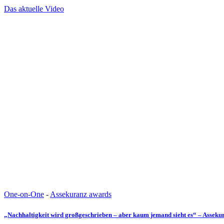
Das aktuelle Video
One-on-One
-
Assekuranz awards
„Nachhaltigkeit wird großgeschrieben – aber kaum jemand sieht es“ – Assek