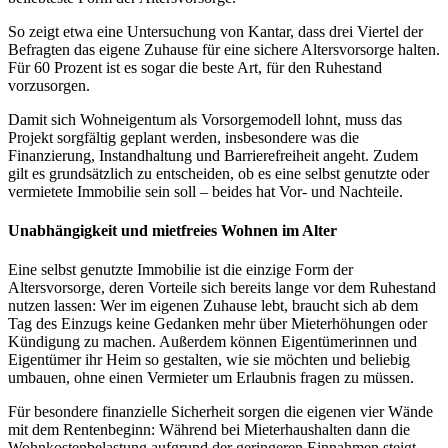
So zeigt etwa eine Untersuchung von Kantar, dass drei Viertel der
Befragten das eigene Zuhause für eine sichere Altersvorsorge halten.
Für 60 Prozent ist es sogar die beste Art, für den Ruhestand
vorzusorgen.
Damit sich Wohneigentum als Vorsorgemodell lohnt, muss das
Projekt sorgfältig geplant werden, insbesondere was die
Finanzierung, Instandhaltung und Barrierefreiheit angeht. Zudem
gilt es grundsätzlich zu entscheiden, ob es eine selbst genutzte oder
vermietete Immobilie sein soll – beides hat Vor- und Nachteile.
Unabhängigkeit und mietfreies Wohnen im Alter
Eine selbst genutzte Immobilie ist die einzige Form der
Altersvorsorge, deren Vorteile sich bereits lange vor dem Ruhestand
nutzen lassen: Wer im eigenen Zuhause lebt, braucht sich ab dem
Tag des Einzugs keine Gedanken mehr über Mieterhöhungen oder
Kündigung zu machen. Außerdem können Eigentümerinnen und
Eigentümer ihr Heim so gestalten, wie sie möchten und beliebig
umbauen, ohne einen Vermieter um Erlaubnis fragen zu müssen.
Für besondere finanzielle Sicherheit sorgen die eigenen vier Wände
mit dem Rentenbeginn: Während bei Mieterhaushalten dann die
Wohnkostenbelastung aufgrund der geringeren Einnahmen steigt,