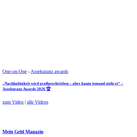
One-on-One
-
Assekuranz awards
„Nachhaltigkeit wird großgeschrieben – aber kaum jemand sieht es“ –
Assekuranz Awards 2026 🏆
zum Video
|
alle Videos
Mein Geld
Magazin