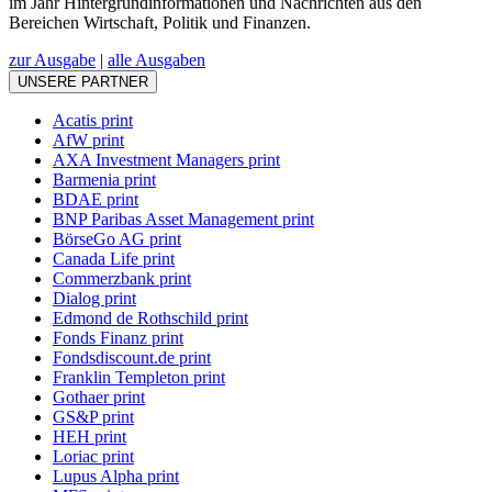
im Jahr Hintergrundinformationen und Nachrichten aus den
Bereichen Wirtschaft, Politik und Finanzen.
zur Ausgabe
|
alle Ausgaben
UNSERE PARTNER
Acatis print
AfW print
AXA Investment Managers print
Barmenia print
BDAE print
BNP Paribas Asset Management print
BörseGo AG print
Canada Life print
Commerzbank print
Dialog print
Edmond de Rothschild print
Fonds Finanz print
Fondsdiscount.de print
Franklin Templeton print
Gothaer print
GS&P print
HEH print
Loriac print
Lupus Alpha print