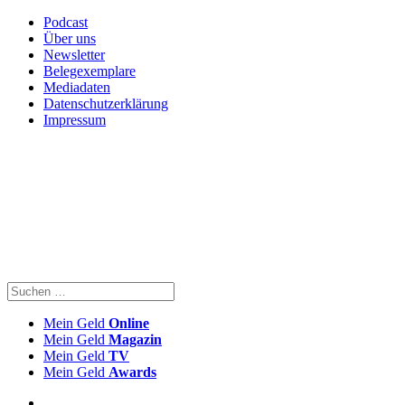
Podcast
Über uns
Newsletter
Belegexemplare
Mediadaten
Datenschutzerklärung
Impressum
Mein Geld
Online
Mein Geld
Magazin
Mein Geld
TV
Mein Geld
Awards