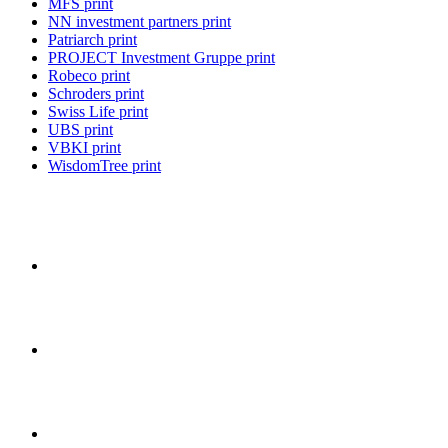
MFS print
NN investment partners print
Patriarch print
PROJECT Investment Gruppe print
Robeco print
Schroders print
Swiss Life print
UBS print
VBKI print
WisdomTree print