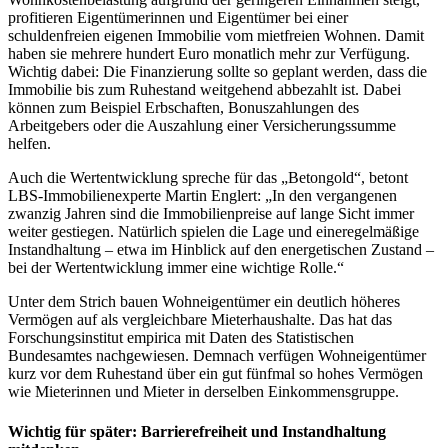
profitieren Eigentümerinnen und Eigentümer bei einer
schuldenfreien eigenen Immobilie vom mietfreien Wohnen. Damit
haben sie mehrere hundert Euro monatlich mehr zur Verfügung.
Wichtig dabei: Die Finanzierung sollte so geplant werden, dass die
Immobilie bis zum Ruhestand weitgehend abbezahlt ist. Dabei
können zum Beispiel Erbschaften, Bonuszahlungen des
Arbeitgebers oder die Auszahlung einer Versicherungssumme
helfen.
Auch die Wertentwicklung spreche für das „Betongold“, betont
LBS-Immobilienexperte Martin Englert: „In den vergangenen
zwanzig Jahren sind die Immobilienpreise auf lange Sicht immer
weiter gestiegen. Natürlich spielen die Lage und eineregelmäßige
Instandhaltung – etwa im Hinblick auf den energetischen Zustand –
bei der Wertentwicklung immer eine wichtige Rolle.“
Unter dem Strich bauen Wohneigentümer ein deutlich höheres
Vermögen auf als vergleichbare Mieterhaushalte. Das hat das
Forschungsinstitut empirica mit Daten des Statistischen
Bundesamtes nachgewiesen. Demnach verfügen Wohneigentümer
kurz vor dem Ruhestand über ein gut fünfmal so hohes Vermögen
wie Mieterinnen und Mieter in derselben Einkommensgruppe.
Wichtig für später: Barrierefreiheit und Instandhaltung