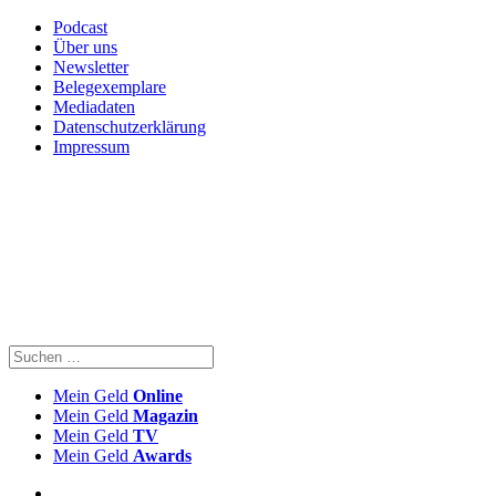
Podcast
Über uns
Newsletter
Belegexemplare
Mediadaten
Datenschutzerklärung
Impressum
Mein Geld
Online
Mein Geld
Magazin
Mein Geld
TV
Mein Geld
Awards