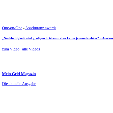
One-on-One
-
Assekuranz awards
„Nachhaltigkeit wird großgeschrieben – aber kaum jemand sieht es“ – Assek
zum Video
|
alle Videos
Mein Geld
Magazin
Die aktuelle Ausgabe