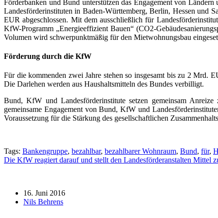
Förderbanken und Bund unterstützen das Engagement von Ländern u
Landesförderinstituten in Baden-Württemberg, Berlin, Hessen und
EUR abgeschlossen. Mit dem ausschließlich für Landesförderinstit
KfW-Programm „Energieeffizient Bauen“ (CO2-Gebäudesanierungspro
Volumen wird schwerpunktmäßig für den Mietwohnungsbau eingeset
Förderung durch die KfW
Für die kommenden zwei Jahre stehen so insgesamt bis zu 2 Mrd. EUR 
Die Darlehen werden aus Haushaltsmitteln des Bundes verbilligt.
Bund, KfW und Landesförderinstitute setzen gemeinsam Anreize 
gemeinsame Engagement von Bund, KfW und Landesförderinstituten s
Voraussetzung für die Stärkung des gesellschaftlichen Zusammenhalt
Tags:
Bankengruppe
,
bezahlbar
,
bezahlbarer Wohnraum
,
Bund
,
für
,
H
Die KfW reagiert darauf und stellt den Landesförderanstalten Mitte
16. Juni 2016
Nils Behrens