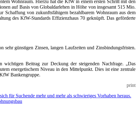
tem Wohnraum. Hierzu hat die KfW in einem ersten Schritt mit den
onen auf Basis von Globaldarlehen in Höhe von insgesamt 515 Mio.
el zur Schaffung von zukunftsfähigem bezahlbarem Wohnraum aus dem
tung des KfW-Standards Effizienzhaus 70 geknüpft. Das geförderte
on sehr günstigen Zinsen, langen Laufzeiten und Zinsbindungsfristen.
n wichtigen Beitrag zur Deckung der steigenden Nachfrage. „Das
m energetischem Niveau in den Mittelpunkt. Dies ist eine zentrale
er KfW Bankengruppe.
print
t sich für Suchende mehr und mehr als schwieriges Vorhaben heraus.
hnungsbau