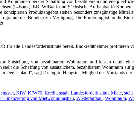
nd Kommunen bei der Schaffung von bezahlbarem und energieeffizien
 Sachsen (L-Bank, IBB, WIBank und Sächsische Aufbaubank) Kooperati
ute konzipierten Produktangebot stehen besonders zinsgünstige Mitt
gramm des Bundes) zur Verfügung. Die Förderung ist an die Einhal
zt.
für alle Landesförderinstitute bereit. Endkreditnehmer profitieren v
zur Entstehung von bezahlbarem Wohnraum und leisten damit eine
tellt die Schaffung von zusätzlichem, bezahlbarem Wohnraum auf gute
s in Deutschland“, sagt Dr. Ingrid Hengster, Mitglied des Vorstands d
engster
,
KfW
,
KfW70
,
Kreditanstalt
,
Landesförderinstitut
,
Miete
,
stell
l zur Finanzierung von Mietwohnungsbau
,
Wiederaufbau
,
Wohnraum
,
Wo