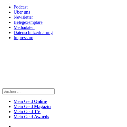
Podcast
Über uns
Newsletter
Belegexemplare
Mediadaten
Datenschutzerklärung
Impressum
Mein Geld
Online
Mein Geld
Magazin
Mein Geld
TV
Mein Geld
Awards