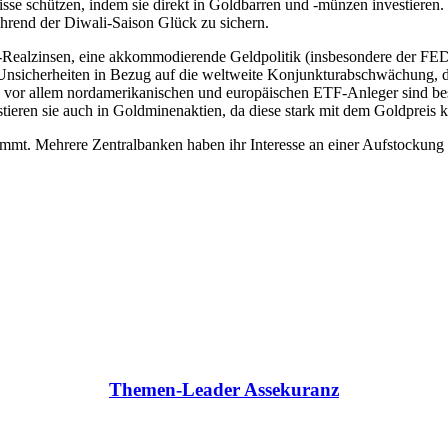
isse schützen, indem sie direkt in Goldbarren und -münzen investieren.
hrend der Diwali-Saison Glück zu sichern.
ealzinsen, eine akkommodierende Geldpolitik (insbesondere der FED)
e Unsicherheiten in Bezug auf die weltweite Konjunkturabschwächung
r allem nordamerikanischen und europäischen ETF-Anleger sind bestreb
stieren sie auch in Goldminenaktien, da diese stark mit dem Goldpreis k
t. Mehrere Zentralbanken haben ihr Interesse an einer Aufstockung ih
Themen-Leader Assekuranz