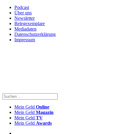
Podcast
Über uns
Newsletter
Belegexemplare
Mediadaten
Datenschutzerklärung
Impressum
Mein Geld
Online
Mein Geld
Magazin
Mein Geld
TV
Mein Geld
Awards