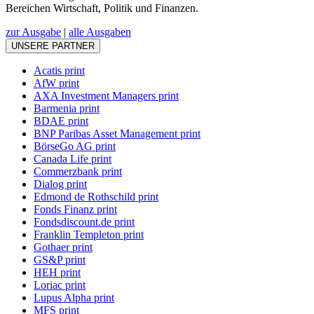
Bereichen Wirtschaft, Politik und Finanzen.
zur Ausgabe
|
alle Ausgaben
UNSERE PARTNER
Acatis print
AfW print
AXA Investment Managers print
Barmenia print
BDAE print
BNP Paribas Asset Management print
BörseGo AG print
Canada Life print
Commerzbank print
Dialog print
Edmond de Rothschild print
Fonds Finanz print
Fondsdiscount.de print
Franklin Templeton print
Gothaer print
GS&P print
HEH print
Loriac print
Lupus Alpha print
MFS print