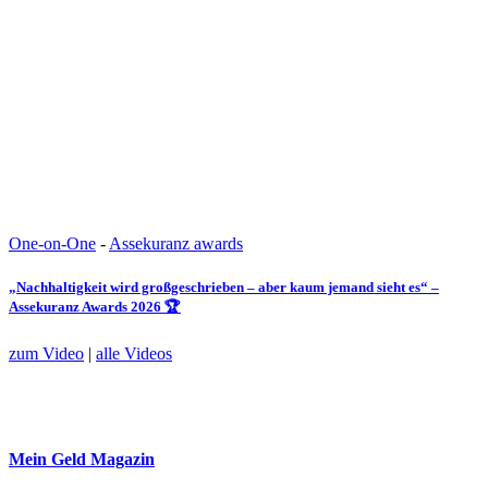
One-on-One
-
Assekuranz awards
„Nachhaltigkeit wird großgeschrieben – aber kaum jemand sieht es“ –
Assekuranz Awards 2026 🏆
zum Video
|
alle Videos
Mein Geld
Magazin