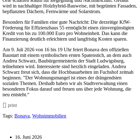
Orte schaffen Raum für Begegnung und Nachbarschaft. Gebaut
wird in nachhaltiger Holzhybrid-Bauweise, mit begrünten Fassaden,
bepflanzten Dächern, Fernwärme und Solarstrom.
Besonders für Familien eine gute Nachricht: Die derzeitige KfW-
Förderung für Effizienzhaus 55 ermöglicht einen zinsvergünstigten
Kredit von bis zu 100.000 Euro pro Wohneinheit. Das kann die
Finanzierung deutlich erleichtern und langfristig Kosten sparen.
Am 9. Juli 2026 von 16 bis 19 Uhr feiert Bonava den offiziellen
Baustart mit einem symbolischen ersten Spatenstich, an dem auch
Andrea Schwarz, Baubürgermeisterin der Stadt Ludwigsburg,
teilnehmen wird. Interessierte sind herzlich eingeladen. Andrea
Schwarz freut sich, dass die Hochbauarbeiten im Fuchshof zeitnah
beginnen. ”Der Wohnungsmangel ist eines der drängendsten
sozialen Themen. Deshalb haben wir als Stadtverwaltung einen
besonderen Fokus darauf und freuen uns über jede Wohnung, die
neu entsteht.“
print
Tags:
Bonava
,
Wohnimmobilien
16. Juni 2026