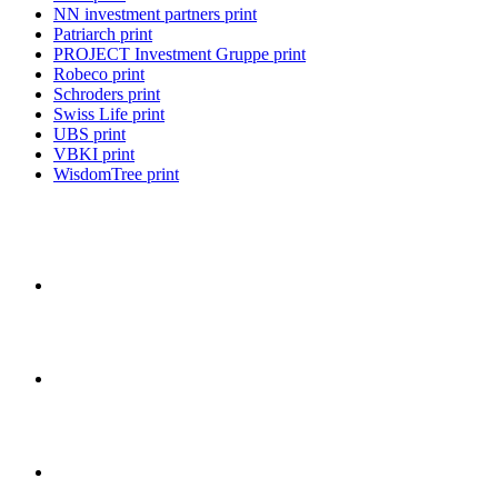
NN investment partners print
Patriarch print
PROJECT Investment Gruppe print
Robeco print
Schroders print
Swiss Life print
UBS print
VBKI print
WisdomTree print