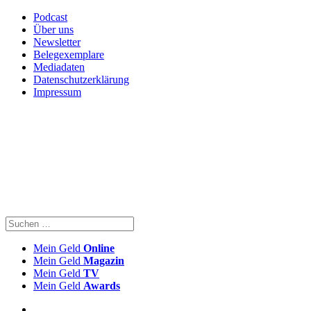
Podcast
Über uns
Newsletter
Belegexemplare
Mediadaten
Datenschutzerklärung
Impressum
Mein Geld
Online
Mein Geld
Magazin
Mein Geld
TV
Mein Geld
Awards