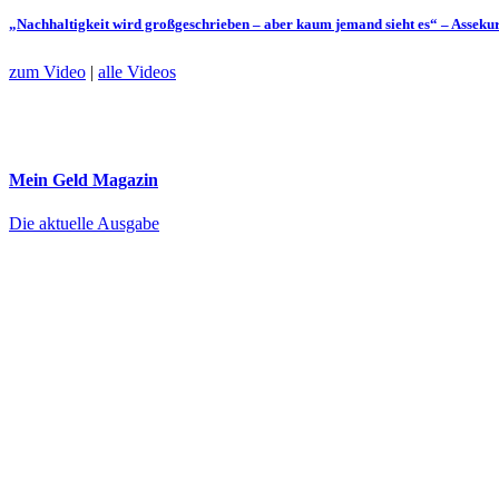
„Nachhaltigkeit wird großgeschrieben – aber kaum jemand sieht es“ – Assek
zum Video
|
alle Videos
Mein Geld
Magazin
Die aktuelle Ausgabe