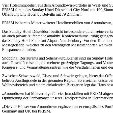
Vier Hotelimmobilien aus dem Aroundtown-Portfolio in West- und Süd
PRISM fortan das Sunday Hotel Düsseldorf City Nord mit 190 Zimme
Offenburg City Hotel by Belvilla mit 79 Zimmern.
PRISM ist bereits Mieter weiterer Hotelimmobilien von Aroundtown
Das Sunday Hotel Düsseldorf besticht insbesondere durch seine verke
als auch private Aufenthalte attraktiv. Konferenzräume, ruhig geleg
das Sunday Hotel Frankfurt Airport Neu-Isenburg: Vor den Toren der
Messegelände, welches zu den wichtigsten Messestandorten weltwei
Entspannen einladen.
Shopping, Restaurants und Sehenswürdigkeiten sind im Sunday Hotel D
auch Geschäftsreisende, die mehrere großzügige Tagungs- und Verans
Kongress- und Veranstaltungszentren wie die Westfalenhallen und den
Zwischen Schwarzwald, Elsass und Schweiz gelegen, bietet das Offenbu
beliebte Ausflugsziele in der gesamten Region. So erreichen Gäste 
Wellnessbereich und einem einladenden Biergarten legt das Haus bes
„Aroundtown hat Mietverträge für vier Immobilien mit PRISM abgeschl
Optimierung der Performance unseres Hotelportfolios in Kernmärkten
„Die vier Häuser von Aroundtown ergänzen unser europäisches Portfo
Germany und UK bei PRISM.