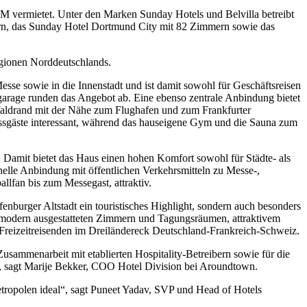
M vermietet. Unter den Marken Sunday Hotels und Belvilla betreibt
rn, das Sunday Hotel Dortmund City mit 82 Zimmern sowie das
regionen Norddeutschlands.
sse sowie in die Innenstadt und ist damit sowohl für Geschäftsreisen
fgarage runden das Angebot ab. Eine ebenso zentrale Anbindung bietet
 Waldrand mit der Nähe zum Flughafen und zum Frankfurter
ssgäste interessant, während das hauseigene Gym und die Sauna zum
 Damit bietet das Haus einen hohen Komfort sowohl für Städte- als
elle Anbindung mit öffentlichen Verkehrsmitteln zu Messe-,
lfan bis zum Messegast, attraktiv.
enburger Altstadt ein touristisches Highlight, sondern auch besonders
it modern ausgestatteten Zimmern und Tagungsräumen, attraktivem
 Freizeitreisenden im Dreiländereck Deutschland-Frankreich-Schweiz.
usammenarbeit mit etablierten Hospitality-Betreibern sowie für die
“, sagt Marije Bekker, COO Hotel Division bei Aroundtown.
tropolen ideal“, sagt Puneet Yadav, SVP und Head of Hotels