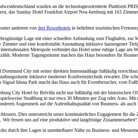
westdeutschland wurden an die technologieorientierte Plattform PRIS
rn, das Sunday Hotel Frankfurt Airport Neu-Isenburg mit 163 Zimme
, unter anderem von
drei Resorthotels
in beliebten touristischen Ferien
hrsgünstige Lage mit einer schnellen Anbindung zum Flughafen, zur Me
ene Zimmer und eine komfortable Ausstattung inklusive hauseigener Tie
 internationalen Metropole verbindet das Hotel seine ruhige Lage am
t zählt. Moderne Tagungsräume machen das Haus besonders für Busine
ortmund City mit seiner direkten Innenstadtlage fußläufig erreichbar.
taltungsräume inklusive moderner Konferenztechnik erwartet. Die schn
 Signal Iduna Park macht das Haus auch für Eventbesucher, vom Fußbal
rg City Hotel by Belvilla nicht nur fußläufig mit der historischen Off
beispielsweise Straßburg in nur etwa 30 Minuten per Zug oder Auto. M
onderen Augenmerk auf die Aufenthaltsqualität von Business- als auch
ossen. Dies unterstreicht unser kontinuierliches Engagement für die Z
. Wir freuen uns auf eine produktive und langfristige Zusammenarbeit
lio durch ihre Lagen in unmittelbarer Nähe zu Business- und Messeme