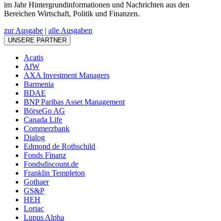
im Jahr Hintergrundinformationen und Nachrichten aus den
Bereichen Wirtschaft, Politik und Finanzen.
zur Ausgabe
|
alle Ausgaben
UNSERE PARTNER
Acatis
AfW
AXA Investment Managers
Barmenia
BDAE
BNP Paribas Asset Management
BörseGo AG
Canada Life
Commerzbank
Dialog
Edmond de Rothschild
Fonds Finanz
Fondsdiscount.de
Franklin Templeton
Gothaer
GS&P
HEH
Loriac
Lupus Alpha