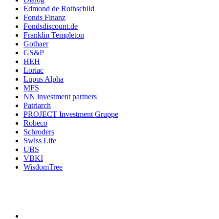
Edmond de Rothschild
Fonds Finanz
Fondsdiscount.de
Franklin Templeton
Gothaer
GS&P
HEH
Loriac
Lupus Alpha
MFS
NN investment partners
Patriarch
PROJECT Investment Gruppe
Robeco
Schroders
Swiss Life
UBS
VBKI
WisdomTree