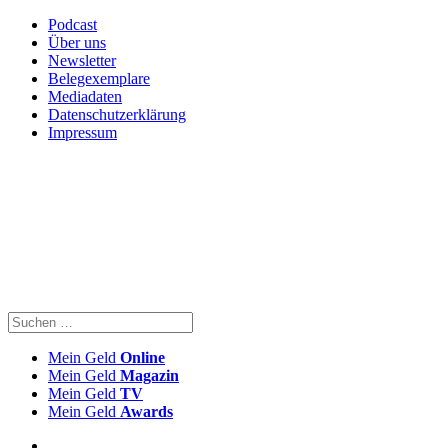
Podcast
Über uns
Newsletter
Belegexemplare
Mediadaten
Datenschutzerklärung
Impressum
Mein Geld
Online
Mein Geld
Magazin
Mein Geld
TV
Mein Geld
Awards