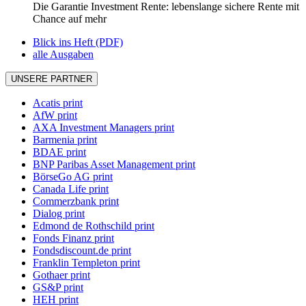
Die Garantie Investment Rente: lebenslange sichere Rente mit
Chance auf mehr
Blick ins Heft (PDF)
alle Ausgaben
UNSERE PARTNER
Acatis print
AfW print
AXA Investment Managers print
Barmenia print
BDAE print
BNP Paribas Asset Management print
BörseGo AG print
Canada Life print
Commerzbank print
Dialog print
Edmond de Rothschild print
Fonds Finanz print
Fondsdiscount.de print
Franklin Templeton print
Gothaer print
GS&P print
HEH print