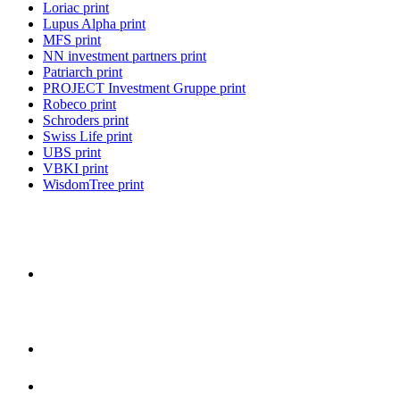
Loriac print
Lupus Alpha print
MFS print
NN investment partners print
Patriarch print
PROJECT Investment Gruppe print
Robeco print
Schroders print
Swiss Life print
UBS print
VBKI print
WisdomTree print