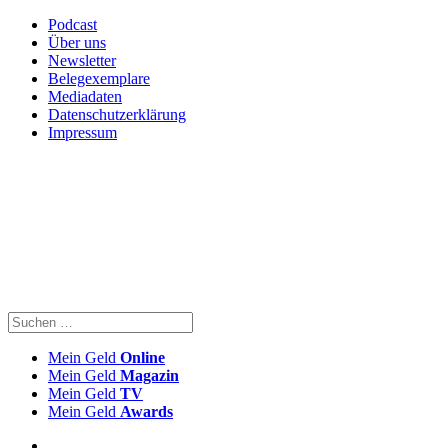
Podcast
Über uns
Newsletter
Belegexemplare
Mediadaten
Datenschutzerklärung
Impressum
Mein Geld
Online
Mein Geld
Magazin
Mein Geld
TV
Mein Geld
Awards