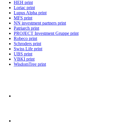
HEH print
Loriac print
Lupus Alpha print
MFS print
NN investment partners print
Patriarch print
PROJECT Investment Gruppe print
Robeco print
Schroders print
Swiss Life print
UBS print
VBKI print
WisdomTree print