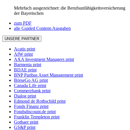
Mehrfach ausgezeichnet: die Berufsunfähigkeitsversicherung
der Bayerischen
zum PDF
alle Guided Content-Ausgaben
UNSERE PARTNER
Acatis print
AfW print
AXA Investment Managers print
Barmenia print
BDAE print
BNP Paribas Asset Management print
BörseGo AG print
Canada Life print
Commerzbank print
Dialog print
Edmond de Rothschild print
Fonds Finanz print
Fondsdiscount.de print
Franklin Templeton print
Gothaer print
GS&P print