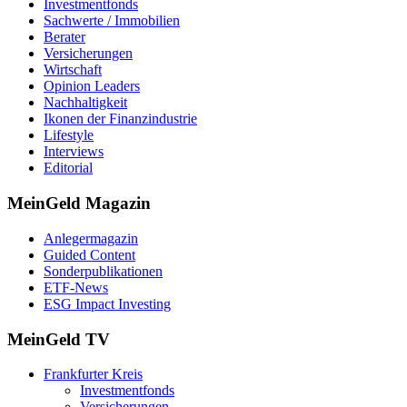
Investmentfonds
Sachwerte / Immobilien
Berater
Versicherungen
Wirtschaft
Opinion Leaders
Nachhaltigkeit
Ikonen der Finanzindustrie
Lifestyle
Interviews
Editorial
MeinGeld
Magazin
Anlegermagazin
Guided Content
Sonderpublikationen
ETF-News
ESG Impact Investing
MeinGeld
TV
Frankfurter Kreis
Investmentfonds
Versicherungen