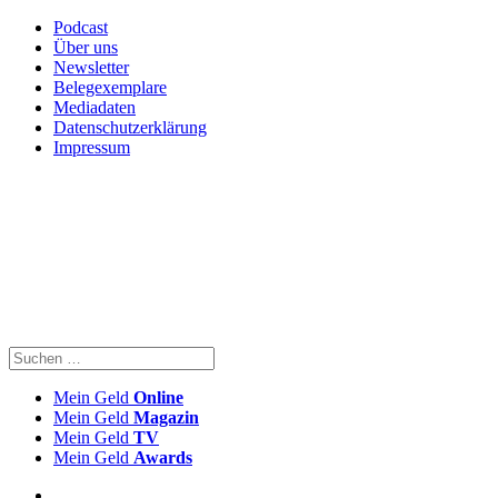
Podcast
Über uns
Newsletter
Belegexemplare
Mediadaten
Datenschutzerklärung
Impressum
Mein Geld
Online
Mein Geld
Magazin
Mein Geld
TV
Mein Geld
Awards