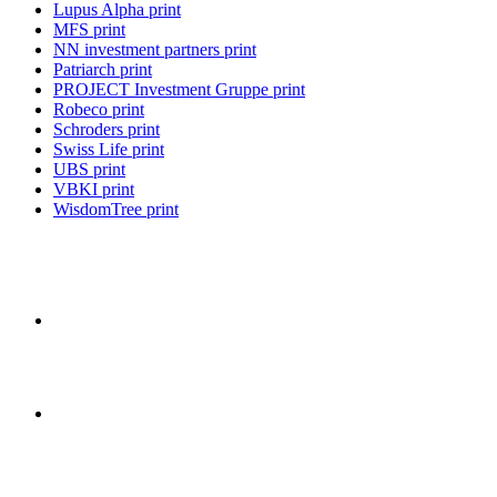
Lupus Alpha print
MFS print
NN investment partners print
Patriarch print
PROJECT Investment Gruppe print
Robeco print
Schroders print
Swiss Life print
UBS print
VBKI print
WisdomTree print