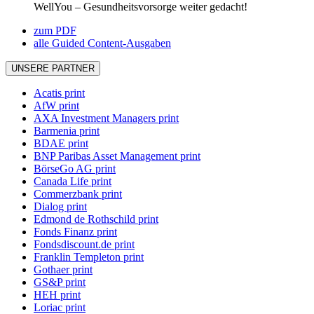
WellYou – Gesundheitsvorsorge weiter gedacht!
zum PDF
alle Guided Content-Ausgaben
UNSERE PARTNER
Acatis print
AfW print
AXA Investment Managers print
Barmenia print
BDAE print
BNP Paribas Asset Management print
BörseGo AG print
Canada Life print
Commerzbank print
Dialog print
Edmond de Rothschild print
Fonds Finanz print
Fondsdiscount.de print
Franklin Templeton print
Gothaer print
GS&P print
HEH print
Loriac print