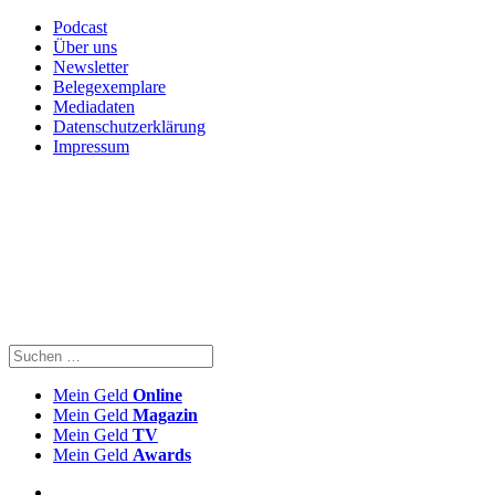
Podcast
Über uns
Newsletter
Belegexemplare
Mediadaten
Datenschutzerklärung
Impressum
Mein Geld
Online
Mein Geld
Magazin
Mein Geld
TV
Mein Geld
Awards