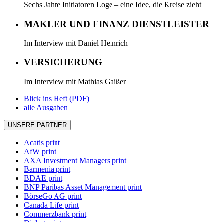
Sechs Jahre Initiatoren Loge – eine Idee, die Kreise zieht
MAKLER UND FINANZ DIENSTLEISTER
Im Interview mit Daniel Heinrich
VERSICHERUNG
Im Interview mit Mathias Gaißer
Blick ins Heft (PDF)
alle Ausgaben
UNSERE PARTNER
Acatis print
AfW print
AXA Investment Managers print
Barmenia print
BDAE print
BNP Paribas Asset Management print
BörseGo AG print
Canada Life print
Commerzbank print