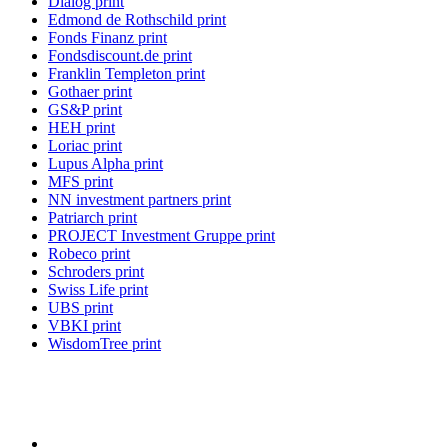
Dialog print
Edmond de Rothschild print
Fonds Finanz print
Fondsdiscount.de print
Franklin Templeton print
Gothaer print
GS&P print
HEH print
Loriac print
Lupus Alpha print
MFS print
NN investment partners print
Patriarch print
PROJECT Investment Gruppe print
Robeco print
Schroders print
Swiss Life print
UBS print
VBKI print
WisdomTree print