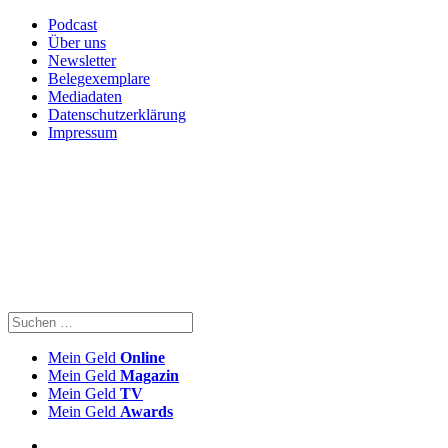
Podcast
Über uns
Newsletter
Belegexemplare
Mediadaten
Datenschutzerklärung
Impressum
Mein Geld
Online
Mein Geld
Magazin
Mein Geld
TV
Mein Geld
Awards