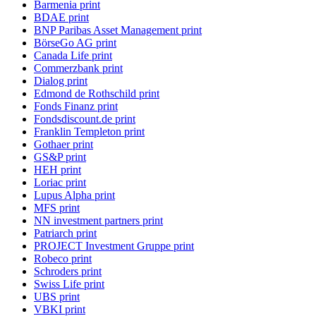
Barmenia print
BDAE print
BNP Paribas Asset Management print
BörseGo AG print
Canada Life print
Commerzbank print
Dialog print
Edmond de Rothschild print
Fonds Finanz print
Fondsdiscount.de print
Franklin Templeton print
Gothaer print
GS&P print
HEH print
Loriac print
Lupus Alpha print
MFS print
NN investment partners print
Patriarch print
PROJECT Investment Gruppe print
Robeco print
Schroders print
Swiss Life print
UBS print
VBKI print