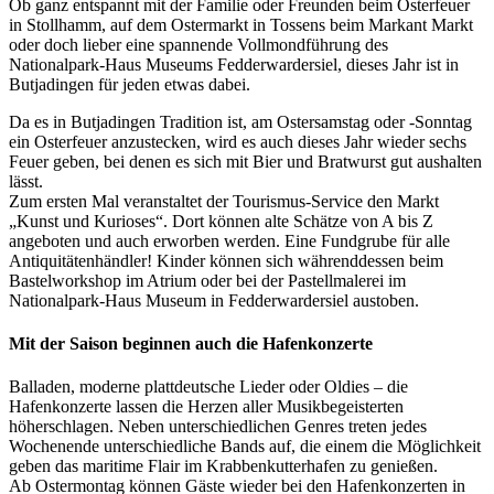
Ob ganz entspannt mit der Familie oder Freunden beim Osterfeuer
in Stollhamm, auf dem Ostermarkt in Tossens beim Markant Markt
oder doch lieber eine spannende Vollmondführung des
Nationalpark-Haus Museums Fedderwardersiel, dieses Jahr ist in
Butjadingen für jeden etwas dabei.
Da es in Butjadingen Tradition ist, am Ostersamstag oder -Sonntag
ein Osterfeuer anzustecken, wird es auch dieses Jahr wieder sechs
Feuer geben, bei denen es sich mit Bier und Bratwurst gut aushalten
lässt.
Zum ersten Mal veranstaltet der Tourismus-Service den Markt
„Kunst und Kurioses“. Dort können alte Schätze von A bis Z
angeboten und auch erworben werden. Eine Fundgrube für alle
Antiquitätenhändler! Kinder können sich währenddessen beim
Bastelworkshop im Atrium oder bei der Pastellmalerei im
Nationalpark-Haus Museum in Fedderwardersiel austoben.
Mit der Saison beginnen auch die Hafenkonzerte
Balladen, moderne plattdeutsche Lieder oder Oldies – die
Hafenkonzerte lassen die Herzen aller Musikbegeisterten
höherschlagen. Neben unterschiedlichen Genres treten jedes
Wochenende unterschiedliche Bands auf, die einem die Möglichkeit
geben das maritime Flair im Krabbenkutterhafen zu genießen.
Ab Ostermontag können Gäste wieder bei den Hafenkonzerten in