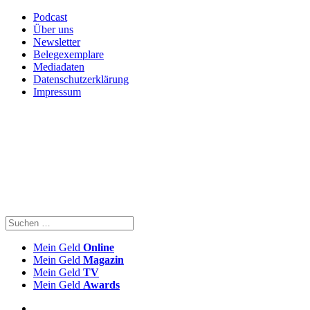
Podcast
Über uns
Newsletter
Belegexemplare
Mediadaten
Datenschutzerklärung
Impressum
Mein Geld
Online
Mein Geld
Magazin
Mein Geld
TV
Mein Geld
Awards