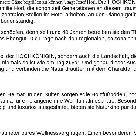
Die HOCHKÖNIGI
unsere Gäste begrüßen zu können“, sagt Josef Hörl.
amilie Hörl, die schon seit Generationen an diesem trau
n zentralen Stellen im Hotel arbeiten, an den Plänen getü
 bodenständig.
schöpfen, denn seit rund 40 Jahren betreiben sie den T
s Ebengut. Die Frage nach den regionalen, saisonalen un
bei der HOCHKÖNIGIN, sondern auch die Landschaft, die
 niemals so ist wie am Tag zuvor. Und genau dieser Ausb
ng und verbinden die Natur draußen mit dem Charakter 
n Heimat. In den Suiten sorgen edle Holzfußböden, hoc
e Sauna für eine angenehme Wohlfühlatmosphäre. Besond
und luxuriös ausgestattet, bieten sie Naturkino pur du
dratmeter pures Wellnessvergnügen. Einen besonderen M