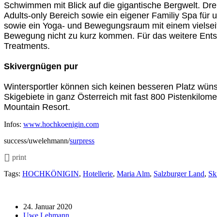
Schwimmen mit Blick auf die gigantische Bergwelt. Dre
Adults-only Bereich sowie ein eigener Familiy Spa fü
sowie ein Yoga- und Bewegungsraum mit einem vielsei
Bewegung nicht zu kurz kommen. Für das weitere En
Treatments.
Skivergnügen pur
Wintersportler können sich keinen besseren Platz wü
Skigebiete in ganz Österreich mit fast 800 Pistenkilom
Mountain Resort.
Infos:
www.hochkoenigin.com
success/uwelehmann/
surpress
print
Tags:
HOCHKÖNIGIN
,
Hotellerie
,
Maria Alm
,
Salzburger Land
,
Sk
24. Januar 2020
Uwe Lehmann