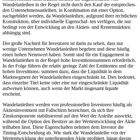
Wandelanleihen in der Regel nicht durch den Kauf der entsprechen-
den Unternehmensanleihen, in Kombination mit einer Option,
nachgebildet werden, da Wandelanleihen, aufgrund ihrer rechtlichen
Konstruktion, über individuelle Eigenschaf- ten verfügen, die nur
bedingt von der Entwicklung an den Aktien- und Rentenmärkten
abhängig sind.
Der große Nachteil für Investoren ist darin zu sehen, dass nur
wenige Unternehmen Wandelanleihen begeben und diese häufig
einen hohen Nennwert haben. Somit sind für ein Engagement in
Wandelanleihen in der Regel hohe Investitionssummen erforderlich.
In der Folge führen die relativ geringe Zahl der Emittenten und die
hohen Investitions- summen dazu, dass die Liquidität in dem
Marktsegment der Wandelanleihen eingeschränkt ist. Dies bedeutet,
dass einzelne Titel keine oder eine nur eingeschränkte Liquidität
aufweisen können, auch wenn der Markt insgesamt liquide
erscheint.
Wandelanleihen werden von professionellen Investoren häufig als
Aktieninvestment mit Fallschirm bezeichnet, da sich ihre
Zinskomponente stabilisierend auf den Wert der Anleihe auswirkt,
während die Option den Besitzer an der Wertentwicklung der Aktie
teilhaben lässt. Diese Eigenschaften nehmen dem Investor die
Timing-Entscheidung ab. Wie stark die Wandelanleihe von der
Wertentwicklung der unterliegenden Aktie profitiert, hängt davon