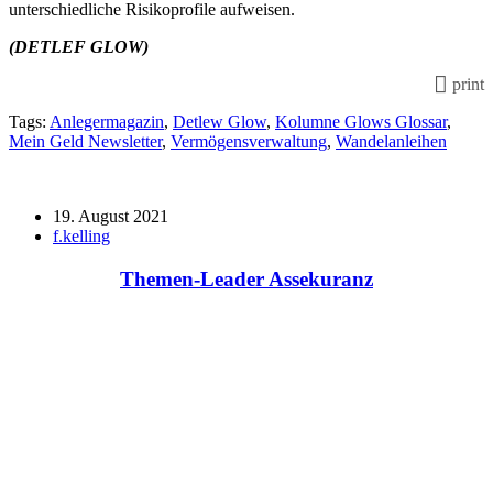
unterschiedliche Risikoprofile aufweisen.
(DETLEF GLOW)
print
Tags:
Anlegermagazin
,
Detlew Glow
,
Kolumne Glows Glossar
,
Mein Geld Newsletter
,
Vermögensverwaltung
,
Wandelanleihen
19. August 2021
f.kelling
Themen-Leader Assekuranz