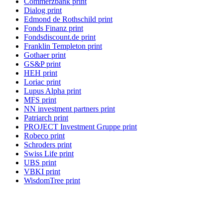
Commerzbank print
Dialog print
Edmond de Rothschild print
Fonds Finanz print
Fondsdiscount.de print
Franklin Templeton print
Gothaer print
GS&P print
HEH print
Loriac print
Lupus Alpha print
MFS print
NN investment partners print
Patriarch print
PROJECT Investment Gruppe print
Robeco print
Schroders print
Swiss Life print
UBS print
VBKI print
WisdomTree print