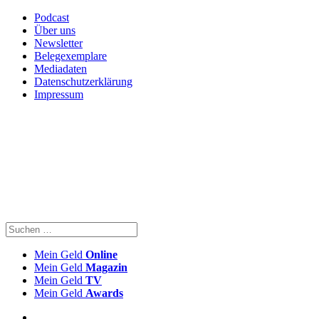
Podcast
Über uns
Newsletter
Belegexemplare
Mediadaten
Datenschutzerklärung
Impressum
Mein Geld
Online
Mein Geld
Magazin
Mein Geld
TV
Mein Geld
Awards