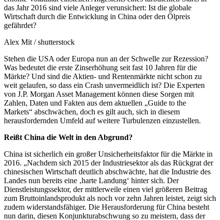
das Jahr 2016 sind viele Anleger verunsichert: Ist die globale
Wirtschaft durch die Entwicklung in China oder den Ölpreis
gefährdet?
Alex Mit / shutterstock
Stehen die USA oder Europa nun an der Schwelle zur Rezession?
Was bedeutet die erste Zinserhöhung seit fast 10 Jahren für die
Märkte? Und sind die Aktien- und Rentenmärkte nicht schon zu
weit gelaufen, so dass ein Crash unvermeidlich ist? Die Experten
von J.P. Morgan Asset Management können diese Sorgen mit
Zahlen, Daten und Fakten aus dem aktuellen „Guide to the
Markets“ abschwächen, doch es gilt auch, sich in diesem
herausfordernden Umfeld auf weitere Turbulenzen einzustellen.
Reißt China die Welt in den Abgrund?
China ist sicherlich ein großer Unsicherheitsfaktor für die Märkte in
2016. „Nachdem sich 2015 der Industriesektor als das Rückgrat der
chinesischen Wirtschaft deutlich abschwächte, hat die Industrie des
Landes nun bereits eine ‚harte Landung‘ hinter sich. Der
Dienstleistungssektor, der mittlerweile einen viel größeren Beitrag
zum Bruttoinlandsprodukt als noch vor zehn Jahren leistet, zeigt sich
zudem widerstandsfähiger. Die Herausforderung für China besteht
nun darin, diesen Konjunkturabschwung so zu meistern, dass der