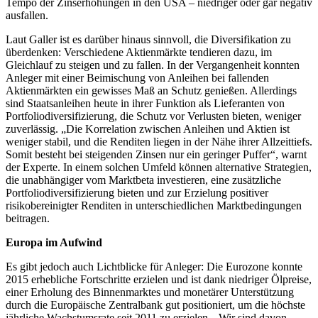
Tempo der Zinserhöhungen in den USA – niedriger oder gar negativ
ausfallen.
Laut Galler ist es darüber hinaus sinnvoll, die Diversifikation zu
überdenken: Verschiedene Aktienmärkte tendieren dazu, im
Gleichlauf zu steigen und zu fallen. In der Vergangenheit konnten
Anleger mit einer Beimischung von Anleihen bei fallenden
Aktienmärkten ein gewisses Maß an Schutz genießen. Allerdings
sind Staatsanleihen heute in ihrer Funktion als Lieferanten von
Portfoliodiversifizierung, die Schutz vor Verlusten bieten, weniger
zuverlässig. „Die Korrelation zwischen Anleihen und Aktien ist
weniger stabil, und die Renditen liegen in der Nähe ihrer Allzeittiefs.
Somit besteht bei steigenden Zinsen nur ein geringer Puffer“, warnt
der Experte. In einem solchen Umfeld können alternative Strategien,
die unabhängiger vom Marktbeta investieren, eine zusätzliche
Portfoliodiversifizierung bieten und zur Erzielung positiver
risikobereinigter Renditen in unterschiedlichen Marktbedingungen
beitragen.
Europa im Aufwind
Es gibt jedoch auch Lichtblicke für Anleger: Die Eurozone konnte
2015 erhebliche Fortschritte erzielen und ist dank niedriger Ölpreise,
einer Erholung des Binnenmarktes und monetärer Unterstützung
durch die Europäische Zentralbank gut positioniert, um die höchste
jährliche Wachstumsrate seit 2011 zu erzielen. „Wir sind davon