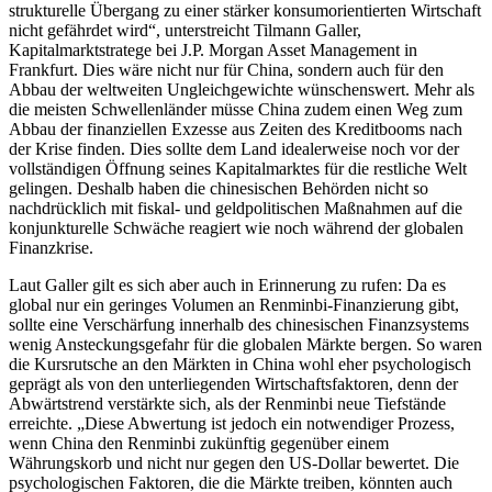
strukturelle Übergang zu einer stärker konsumorientierten Wirtschaft
nicht gefährdet wird“, unterstreicht Tilmann Galler,
Kapitalmarktstratege bei J.P. Morgan Asset Management in
Frankfurt. Dies wäre nicht nur für China, sondern auch für den
Abbau der weltweiten Ungleichgewichte wünschenswert. Mehr als
die meisten Schwellenländer müsse China zudem einen Weg zum
Abbau der finanziellen Exzesse aus Zeiten des Kreditbooms nach
der Krise finden. Dies sollte dem Land idealerweise noch vor der
vollständigen Öffnung seines Kapitalmarktes für die restliche Welt
gelingen. Deshalb haben die chinesischen Behörden nicht so
nachdrücklich mit fiskal- und geldpolitischen Maßnahmen auf die
konjunkturelle Schwäche reagiert wie noch während der globalen
Finanzkrise.
Laut Galler gilt es sich aber auch in Erinnerung zu rufen: Da es
global nur ein geringes Volumen an Renminbi-Finanzierung gibt,
sollte eine Verschärfung innerhalb des chinesischen Finanzsystems
wenig Ansteckungsgefahr für die globalen Märkte bergen. So waren
die Kursrutsche an den Märkten in China wohl eher psychologisch
geprägt als von den unterliegenden Wirtschaftsfaktoren, denn der
Abwärtstrend verstärkte sich, als der Renminbi neue Tiefstände
erreichte. „Diese Abwertung ist jedoch ein notwendiger Prozess,
wenn China den Renminbi zukünftig gegenüber einem
Währungskorb und nicht nur gegen den US-Dollar bewertet. Die
psychologischen Faktoren, die die Märkte treiben, könnten auch