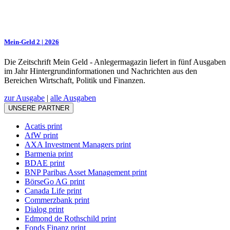
Mein-Geld 2 | 2026
Die Zeitschrift Mein Geld - Anlegermagazin liefert in fünf Ausgaben
im Jahr Hintergrundinformationen und Nachrichten aus den
Bereichen Wirtschaft, Politik und Finanzen.
zur Ausgabe
|
alle Ausgaben
UNSERE PARTNER
Acatis print
AfW print
AXA Investment Managers print
Barmenia print
BDAE print
BNP Paribas Asset Management print
BörseGo AG print
Canada Life print
Commerzbank print
Dialog print
Edmond de Rothschild print
Fonds Finanz print