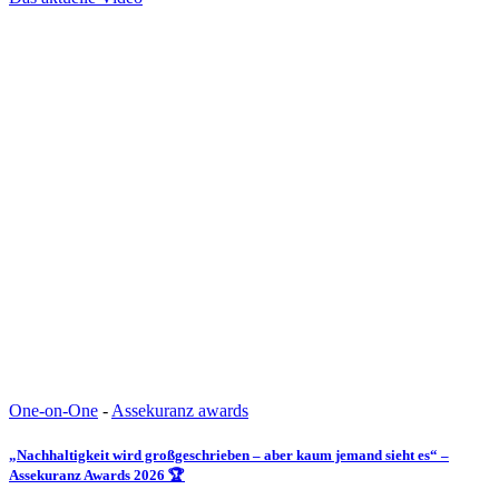
One-on-One
-
Assekuranz awards
„Nachhaltigkeit wird großgeschrieben – aber kaum jemand sieht es“ –
Assekuranz Awards 2026 🏆