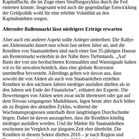
Kapitalflucht, die im Zuge eines Straffungszyklus durch die Fed
eintreten könnte. Insgesamt wird auch die gegenläufige Entwicklung
der Geldpolitik wohl für eine erhöhte Volatilität an den
Kapitalmärkten sorgen.
Alternder Bullenmarkt lässt niedrigere Erträge erwarten
Aber auch ein anderer Aspekt sollte Anleger umtreiben: Die Rallye
am Aktienmarkt dauert nun schon fast sieben Jahre an, und die
Renditen von Staatsanleihen sind nach einer fast 35-jährigen Hausse
am Rentenmarkt weiterhin in der Nähe ihres Tiefststands. „Auf
Basis der von uns beobachteten Kennzahlen und Warnsignale halten
wir es für unwahrscheinlich, dass eine globale Rezession
unmittelbar bevorsteht. Allerdings gehen wir davon aus, dass
sowohl die von Aktien als auch von Staatsanleihen erzielten
Renditen in den nächsten Jahren niedriger ausfallen dürften als in
den Jahren seit Ende der Finanzkrise“, erläutert der Experte. Die
Bewertungen von Aktien seien zwar nicht überteuert oder gar auf
dem Niveau vergangener Marktblasen, lägen heute aber doch höher
als zu Beginn des aktuellen Zyklus, während die
Wachstumsprognosen unterhalb ihrer lang­fristigen Durchschnitte
liegen. Daher ist davon auszugehen, dass die Renditen künftig
niedriger ausfallen werden. Und die Märkte für Staatsanleihen
erscheinen im Vergleich zur jüngsten Zeit eher überhöht. Die
Renditen in diesem Sektor dürften 2016 – je nach Region und