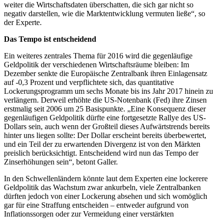
weiter die Wirtschaftsdaten überschatten, die sich gar nicht so
negativ darstellen, wie die Marktentwicklung vermuten ließe“, so
der Experte.
Das Tempo ist entscheidend
Ein weiteres zentrales Thema für 2016 wird die gegenläufige
Geldpolitik der verschiedenen Wirtschaftsräume bleiben: Im
Dezember senkte die Europäische Zentralbank ihren Einlagensatz
auf -0,3 Prozent und verpflichtete sich, das quantitative
Lockerungsprogramm um sechs Monate bis ins Jahr 2017 hinein zu
verlängern. Derweil erhöhte die US-Notenbank (Fed) ihre Zinsen
erstmalig seit 2006 um 25 Basispunkte. „Eine Konsequenz dieser
gegenläufigen Geldpolitik dürfte eine fortgesetzte Rallye des US-
Dollars sein, auch wenn der Großteil dieses Aufwärtstrends bereits
hinter uns liegen sollte: Der Dollar erscheint bereits überbewertet,
und ein Teil der zu erwartenden Divergenz ist von den Märkten
preislich berücksichtigt. Entscheidend wird nun das Tempo der
Zinserhöhungen sein“, betont Galler.
In den Schwellenländern könnte laut dem Experten eine lockerere
Geldpolitik das Wachstum zwar ankurbeln, viele Zentralbanken
dürften jedoch von einer Lockerung absehen und sich womöglich
gar für eine Straffung entscheiden – entweder aufgrund von
Inflationssorgen oder zur Vermeidung einer verstärkten