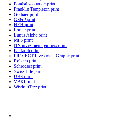
Fondsdiscount.de print
Franklin Templeton print
Gothaer print
GS&P print
HEH print
Loriac print
Lupus Alpha print
MFS print
NN investment partners print
Patriarch print
PROJECT Investment Gruppe print
Robeco print
Schroders print
Swiss Life print
UBS print
VBKI print
WisdomTree print