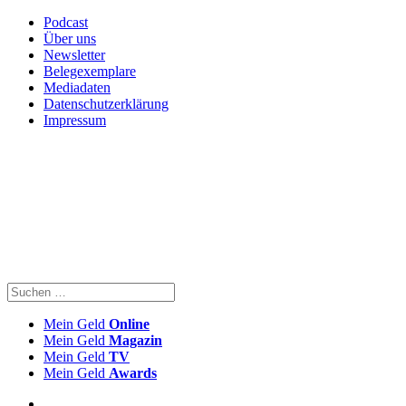
Podcast
Über uns
Newsletter
Belegexemplare
Mediadaten
Datenschutzerklärung
Impressum
Mein Geld
Online
Mein Geld
Magazin
Mein Geld
TV
Mein Geld
Awards