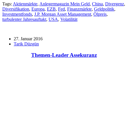
Tags:
Aktienmärkte
,
Anlegermagazin Mein Geld
,
China
,
Divergenz
,
Diversifikation
,
Europa
,
EZB
,
Fed
,
Finanzmärkte
,
Geldpolitik
,
Investmentfonds
,
J.P. Morgan Asset Management
,
Ölpreis
,
turbulenter Jahresauftakt
,
USA
,
Volatilität
27. Januar 2016
Tarik Düzgün
Themen-Leader Assekuranz