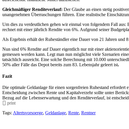
Gleichmäßiger Renditeverlauf:
Der Glaube an einen stetig positive
unangenehmen Überraschungen führen. Eine realistische Einschätzun
Um dies zu verdeutlichen gehen wir einmal von folgendem Fall aus: E
rechnet mit einer jährlich Rendite von 6%. Aufgrund seiner Budgetpl
Als Ergebnis erhält der Ruheständler eine Dauer von 21 Jahren und 8
Nun sind 6% Rendite auf Dauer eigentlich nur mit einer aktienorien
gemessen werden kann. Legt man nun möglichst viele Szenarien eine
tatsächlich ausreicht. Eine solche Berechnung mit 10.000 unterschie
50% aller Fälle das Depot bereits zum 83. Lebensjahr geleert ist
.
Fazit
Die optimale Geldanlage für einen sorgenfreien Ruhestand erfordert ein
Entscheidung zwischen Rente und Kapitalverzehr sollte unter Berück
Bezug auf die Lebenserwartung und den Renditeverlauf, ist entscheide
print
Tags:
Altertsvorsoerge
,
Geldanlage
,
Rente
,
Rentner