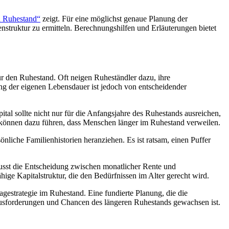
n Ruhestand“
zeigt. Für eine möglichst genaue Planung der
enstruktur zu ermitteln. Berechnungshilfen und Erläuterungen bietet
r den Ruhestand. Oft neigen Ruheständler dazu, ihre
ung der eigenen Lebensdauer ist jedoch von entscheidender
ital sollte nicht nur für die Anfangsjahre des Ruhestands ausreichen,
il können dazu führen, dass Menschen länger im Ruhestand verweilen.
nliche Familienhistorien heranziehen. Es ist ratsam, einen Puffer
flusst die Entscheidung zwischen monatlicher Rente und
ige Kapitalstruktur, die den Bedürfnissen im Alter gerecht wird.
gestrategie im Ruhestand. Eine fundierte Planung, die die
erausforderungen und Chancen des längeren Ruhestands gewachsen ist.