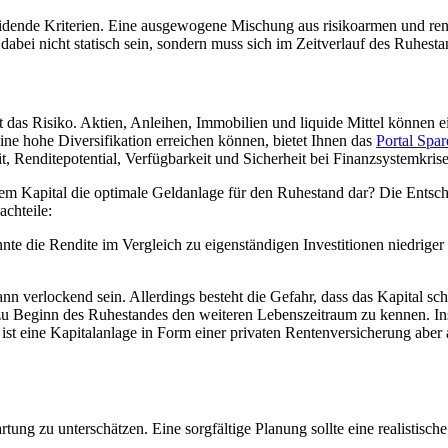
heidende Kriterien. Eine ausgewogene Mischung aus risikoarmen und rend
abei nicht statisch sein, sondern muss sich im Zeitverlauf des Ruhesta
t das Risiko. Aktien, Anleihen, Immobilien und liquide Mittel können 
ine hohe Diversifikation erreichen können, bietet Ihnen das
Portal Spa
eit, Renditepotential, Verfügbarkeit und Sicherheit bei Finanzsystemkris
nem Kapital die optimale Geldanlage für den Ruhestand dar? Die Entsc
chteile:
nte die Rendite im Vergleich zu eigenständigen Investitionen niedriger 
ann verlockend sein. Allerdings besteht die Gefahr, dass das Kapital sch
u Beginn des Ruhestandes den weiteren Lebenszeitraum zu kennen. Ins
t eine Kapitalanlage in Form einer privaten Rentenversicherung aber 
rtung zu unterschätzen. Eine sorgfältige Planung sollte eine realistis