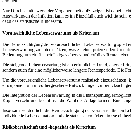
ermitteln.
Nur Durchschnittswerte der Vergangenheit aufzuzeigen ist dabei nicht
Auswirkungen der Inflation kann es im Einzelfall auch wichtig sein, e
dazu das statistische Bundesamt
.
Voraussichtliche Lebenserwartung als Kriterium
Die Berücksichtigung der voraussichtlichen Lebenserwartung spielt e
Lebenserwartung zu unterschätzen, was zu einer potenziellen Unterdec
Bedeutung, um ein finanziell abgesichertes und erfülltes Rentenleben
Die steigende Lebenserwartung ist ein erfreulicher Trend, aber er bri
sondern auch für eine möglicherweise längere Rentenperiode. Die For
Um die voraussichtliche Lebenserwartung realistisch einzuschätzen, k
einzuplanen, um unvorhergesehene Entwicklungen zu berücksichtigen 
Die Integration der Lebenserwartung in die Finanzplanung ermöglicht 
Kapitalverzehr und beeinflusst die Wahl der Anlageformen. Eine länge
Insgesamt verdeutlicht die Berücksichtigung der voraussichtlichen L
individuelle Lebenssituation und die statistischen Erkenntnisse einb
Risikobereitschaft und -kapazität als Kriterium