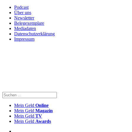
Podcast
Über uns
Newsletter
Belegexemplare
Mediadaten
Datenschutzerklärung
Impressum
Mein Geld
Online
Mein Geld
Magazin
Mein Geld
TV
Mein Geld
Awards