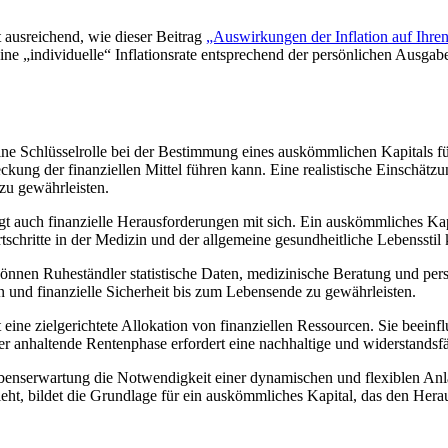
 ausreichend, wie dieser Beitrag
„Auswirkungen der Inflation auf Ihre
ine „individuelle“ Inflationsrate entsprechend der persönlichen Ausgab
ine Schlüsselrolle bei der Bestimmung eines auskömmlichen Kapitals fü
kung der finanziellen Mittel führen kann. Eine realistische Einschätz
 zu gewährleisten.
ngt auch finanzielle Herausforderungen mit sich. Ein auskömmliches Kap
tschritte in der Medizin und der allgemeine gesundheitliche Lebensst
önnen Ruheständler statistische Daten, medizinische Beratung und persö
und finanzielle Sicherheit bis zum Lebensende zu gewährleisten.
eine zielgerichtete Allokation von finanziellen Ressourcen. Sie beein
r anhaltende Rentenphase erfordert eine nachhaltige und widerstandsfäh
ebenserwartung die Notwendigkeit einer dynamischen und flexiblen Anla
ezieht, bildet die Grundlage für ein auskömmliches Kapital, das den H