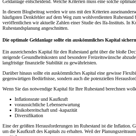
Geldanlage entscheidend. Welche Kriterien muss eine solche optimale
In diesem Blogbeitrag werden wir uns mit den Kriterien auseinanders
häufigsten Denkfehler auf dem Weg zum wohlverdienten Ruhestand be
veröffentlichen wir aktuelle Zahlen einer Studie des Ifa-Instituts. In
Ruhestandsplanung angeschnitten.
Die optimale Geldanlage sollte ein auskömmliches Kapital sicher
Ein ausreichendes Kapital für den Ruhestand geht über die bloße Dec
steigende Gesundheitskosten und besondere Freizeitswünsche abzudec
langfristige finanzielle Stabilität zu gewährleisten.
Darüber hinaus sollte ein auskömmliches Kapital eine gewisse Flexibi
gegenwärtigen Bedürfnisse, sondern auch die potenziellen Herausfor
Wenn Sie das notwendige Kapital für Ihre Ruhestand berechnen wolle
Inflationsrate und Kaufkraft
voraussichtliche Lebenserwartung
Risikobereitschaft und -kapazität
Diversifikation
Eine der größten Herausforderungen im Ruhestand ist die Inflation. Ge
um die Kaufkraft des Kapitals zu erhalten. Weil der Planungszeitraum f