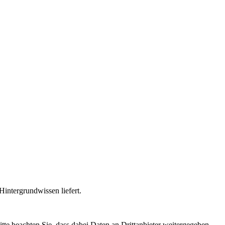
intergrundwissen liefert.
Bitte beachten Sie, dass dabei Daten an Drittanbieter weitergegeben