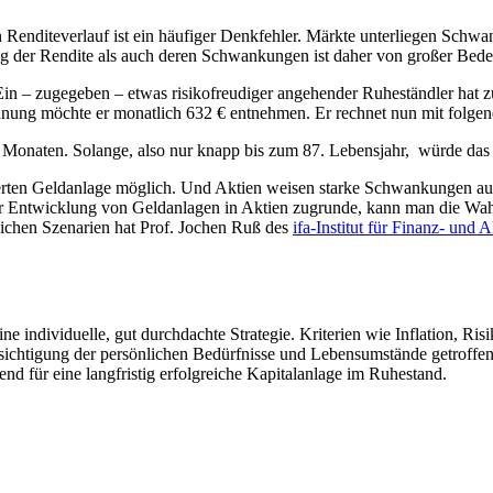
n Renditeverlauf ist ein häufiger Denkfehler. Märkte unterliegen Schw
g der Rendite als auch deren Schwankungen ist daher von großer Bede
in – zugegeben – etwas risikofreudiger angehender Ruheständler hat z
anung möchte er monatlich 632 € entnehmen. Er rechnet nun mit folgend
 Monaten. Solange, also nur knapp bis zum 87. Lebensjahr, würde das 
tierten Geldanlage möglich. Und Aktien weisen starke Schwankungen a
r Entwicklung von Geldanlagen in Aktien zugrunde, kann man die Wahrs
dlichen Szenarien hat Prof. Jochen Ruß des
ifa-Institut für Finanz- und
e individuelle, gut durchdachte Strategie. Kriterien wie Inflation, Risi
sichtigung der persönlichen Bedürfnisse und Lebensumstände getroffen
nd für eine langfristig erfolgreiche Kapitalanlage im Ruhestand.