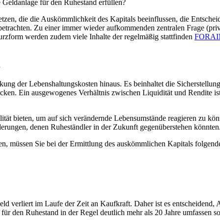
 Geldanlage für den Ruhestand erfüllen?
etzen, die die Auskömmlichkeit des Kapitals beeinflussen, die Entsch
trachten. Zu einer immer wieder aufkommenden zentralen Frage (priva
 Kurzform werden zudem viele Inhalte der regelmäßig stattfinden
FORAIM
n
kung der Lebenshaltungskosten hinaus. Es beinhaltet die Sicherstellun
ken. Ein ausgewogenes Verhältnis zwischen Liquidität und Rendite ist
lität bieten, um auf sich verändernde Lebensumstände reagieren zu könn
derungen, denen Ruheständler in der Zukunft gegenüberstehen könnten
n, müssen Sie bei der Ermittlung des auskömmlichen Kapitals folgende
ld verliert im Laufe der Zeit an Kaufkraft. Daher ist es entscheidend,
ür den Ruhestand in der Regel deutlich mehr als 20 Jahre umfassen sollt