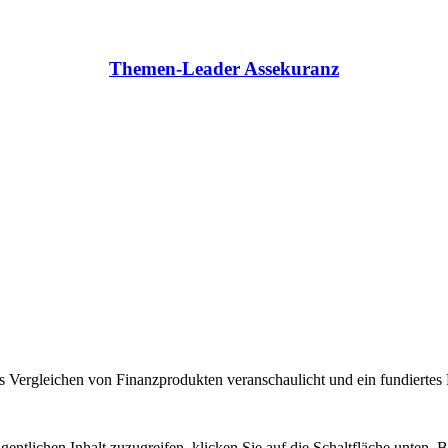
Themen-Leader Assekuranz
 Vergleichen von Finanzprodukten veranschaulicht und ein fundiertes H
gentlichen Inhalt zuzugreifen, klicken Sie auf die Schaltfläche unten. 