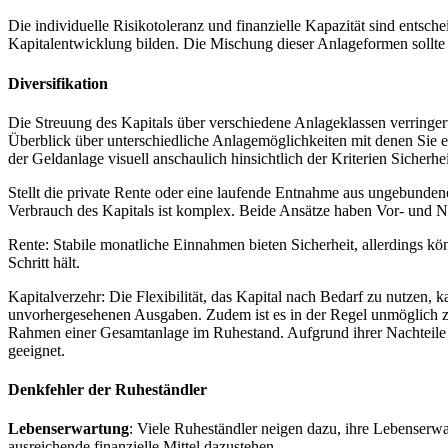
Die individuelle Risikotoleranz und finanzielle Kapazität sind entsc
Kapitalentwicklung bilden. Die Mischung dieser Anlageformen sollte d
Diversifikation
Die Streuung des Kapitals über verschiedene Anlageklassen verringer
Überblick über unterschiedliche Anlagemöglichkeiten mit denen Sie e
der Geldanlage visuell anschaulich hinsichtlich der Kriterien Sicherh
Stellt die private Rente oder eine laufende Entnahme aus ungebunde
Verbrauch des Kapitals ist komplex. Beide Ansätze haben Vor- und Na
Rente: Stabile monatliche Einnahmen bieten Sicherheit, allerdings kön
Schritt hält.
Kapitalverzehr: Die Flexibilität, das Kapital nach Bedarf zu nutzen, k
unvorhergesehenen Ausgaben. Zudem ist es in der Regel unmöglich z
Rahmen einer Gesamtanlage im Ruhestand. Aufgrund ihrer Nachteile is
geeignet.
Denkfehler der Ruheständler
Lebenserwartung
: Viele Ruheständler neigen dazu, ihre Lebenserwa
ausreichende finanzielle Mittel dazustehen.