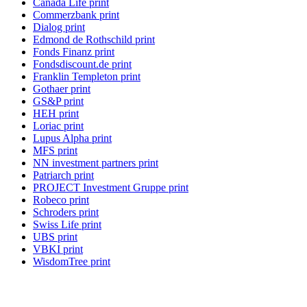
Canada Life print
Commerzbank print
Dialog print
Edmond de Rothschild print
Fonds Finanz print
Fondsdiscount.de print
Franklin Templeton print
Gothaer print
GS&P print
HEH print
Loriac print
Lupus Alpha print
MFS print
NN investment partners print
Patriarch print
PROJECT Investment Gruppe print
Robeco print
Schroders print
Swiss Life print
UBS print
VBKI print
WisdomTree print