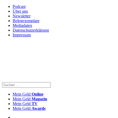
Podcast
Über uns
Newsletter
Belegexemplare
Mediadaten
Datenschutzerklärung
Impressum
Mein Geld
Online
Mein Geld
Magazin
Mein Geld
TV
Mein Geld
Awards