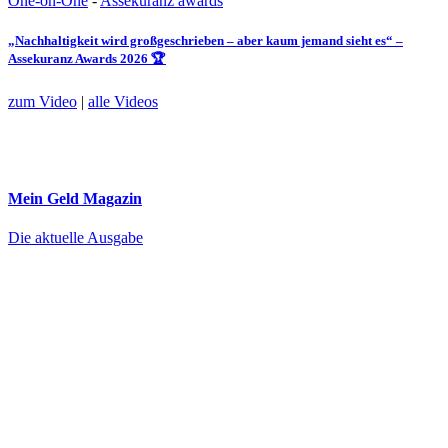
One-on-One
-
Assekuranz awards
„Nachhaltigkeit wird großgeschrieben – aber kaum jemand sieht es“ –
Assekuranz Awards 2026 🏆
zum Video
|
alle Videos
Mein Geld
Magazin
Die aktuelle Ausgabe