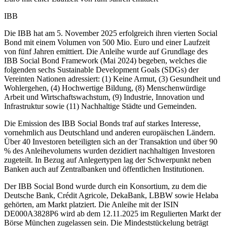
IBB
Die IBB hat am 5. November 2025 erfolgreich ihren vierten Social
Bond mit einem Volumen von 500 Mio. Euro und einer Laufzeit
von fünf Jahren emittiert. Die Anleihe wurde auf Grundlage des
IBB Social Bond Framework (Mai 2024) begeben, welches die
folgenden sechs Sustainable Development Goals (SDGs) der
Vereinten Nationen adressiert: (1) Keine Armut, (3) Gesundheit und
Wohlergehen, (4) Hochwertige Bildung, (8) Menschenwürdige
Arbeit und Wirtschaftswachstum, (9) Industrie, Innovation und
Infrastruktur sowie (11) Nachhaltige Städte und Gemeinden.
Die Emission des IBB Social Bonds traf auf starkes Interesse,
vornehmlich aus Deutschland und anderen europäischen Ländern.
Über 40 Investoren beteiligten sich an der Transaktion und über 90
% des Anleihevolumens wurden dezidiert nachhaltigen Investoren
zugeteilt. In Bezug auf Anlegertypen lag der Schwerpunkt neben
Banken auch auf Zentralbanken und öffentlichen Institutionen.
Der IBB Social Bond wurde durch ein Konsortium, zu dem die
Deutsche Bank, Crédit Agricole, DekaBank, LBBW sowie Helaba
gehörten, am Markt platziert. Die Anleihe mit der ISIN
DE000A3828P6 wird ab dem 12.11.2025 im Regulierten Markt der
Börse München zugelassen sein. Die Mindeststückelung beträgt