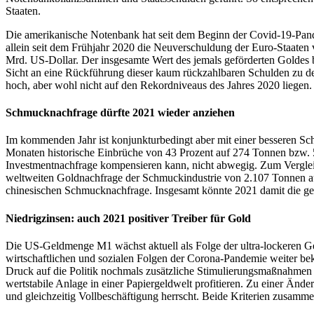
Staaten.
Die amerikanische Notenbank hat seit dem Beginn der Covid-19-Pan
allein seit dem Frühjahr 2020 die Neuverschuldung der Euro-Staaten 
Mrd. US-Dollar. Der insgesamte Wert des jemals geförderten Goldes b
Sicht an eine Rückführung dieser kaum rückzahlbaren Schulden zu de
hoch, aber wohl nicht auf den Rekordniveaus des Jahres 2020 liegen.
Schmucknachfrage dürfte 2021 wieder anziehen
Im kommenden Jahr ist konjunkturbedingt aber mit einer besseren Sc
Monaten historische Einbrüche von 43 Prozent auf 274 Tonnen bzw. 
Investmentnachfrage kompensieren kann, nicht abwegig. Zum Verglei
weltweiten Goldnachfrage der Schmuckindustrie von 2.107 Tonnen aus
chinesischen Schmucknachfrage. Insgesamt könnte 2021 damit die ges
Niedrigzinsen: auch 2021 positiver Treiber für Gold
Die US-Geldmenge M1 wächst aktuell als Folge der ultra-lockeren Gel
wirtschaftlichen und sozialen Folgen der Corona-Pandemie weiter be
Druck auf die Politik nochmals zusätzliche Stimulierungsmaßnahmen 
wertstabile Anlage in einer Papiergeldwelt profitieren. Zu einer Änd
und gleichzeitig Vollbeschäftigung herrscht. Beide Kriterien zusammen