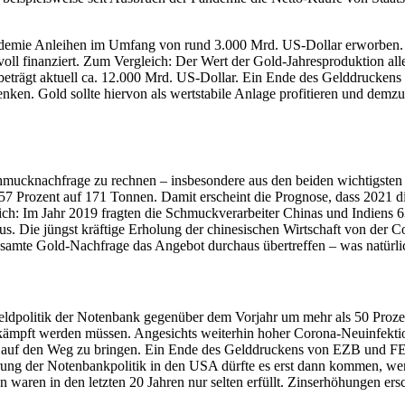
demie Anleihen im Umfang von rund 3.000 Mrd. US-Dollar erworben. 
voll finanziert. Zum Vergleich: Der Wert der Gold-Jahresproduktion al
eträgt aktuell ca. 12.000 Mrd. US-Dollar. Ein Ende des Gelddruckens 
nken. Gold sollte hiervon als wertstabile Anlage profitieren und demz
hmucknachfrage zu rechnen – insbesondere aus den beiden wichtigsten 
57 Prozent auf 171 Tonnen. Damit erscheint die Prognose, dass 2021 
ch: Im Jahr 2019 fragten die Schmuckverarbeiter Chinas und Indiens 
. Die jüngst kräftige Erholung der chinesischen Wirtschaft von der C
amte Gold-Nachfrage das Angebot durchaus übertreffen – was natürlich
dpolitik der Notenbank gegenüber dem Vorjahr um mehr als 50 Prozent.
kämpft werden müssen. Angesichts weiterhin hoher Corona-Neuinfektio
auf den Weg zu bringen. Ein Ende des Gelddruckens von EZB und FED is
erung der Notenbankpolitik in den USA dürfte es erst dann kommen, wen
 waren in den letzten 20 Jahren nur selten erfüllt. Zinserhöhungen ersc