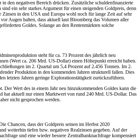
r in den negativen Bereich drücken. Zusätzliche schuldenfinanzierte
 sind ein sehr starkes Argument für einen steigenden Goldpreis, denn
ie Zinsen in den USA und Europa wohl noch für lange Zeit auf sehr
vor Augen halten, dass aktuell laut Bloomberg das Volumen aller
 geförderten Goldes. Solange an den Rentenmärkten solche
minenproduktion steht für ca. 73 Prozent des jährlich neu
nnen (Wert ca. 206 Mrd. US-Dollar) einen Höhepunkt erreicht haben.
chließungen im 2. Quartal um 5,4 Prozent auf 2.456 Tonnen. Im 2.
aufender Produktion in den kommenden Jahren strukturell fallen. Dies
n letzten Jahren geringe Explorationstätigkeit zurückzuführen.
ot. Der Wert des in einem Jahr neu hinzukommenden Goldes kann die
hat aktuell nur einen Marktwert von rund 240 Mrd. US-Dollar. Das
 daher nicht gesprochen werden.
Die Chancen, dass der Goldpreis seinen im Herbst 2020
und weiterhin tiefen bzw. negativen Realzinsen gegeben. Auf der
nachfrage und eine wieder bessere Zentralbanknachfrage kompensiert