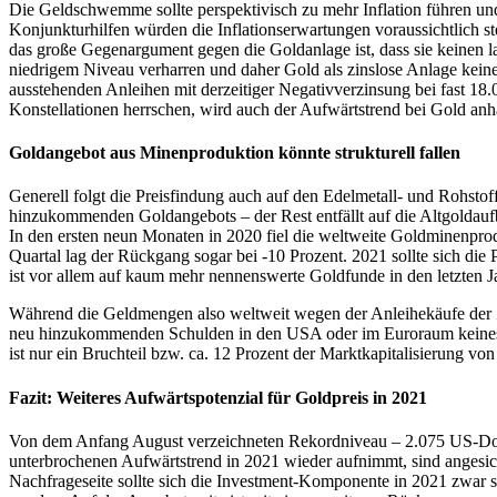
Die Geldschwemme sollte perspektivisch zu mehr Inflation führen und 
Konjunkturhilfen würden die Inflationserwartungen voraussichtlich st
das große Gegenargument gegen die Goldanlage ist, dass sie keinen l
niedrigem Niveau verharren und daher Gold als zinslose Anlage keine
ausstehenden Anleihen mit derzeitiger Negativverzinsung bei fast 18
Konstellationen herrschen, wird auch der Aufwärtstrend bei Gold anh
Goldangebot aus Minenproduktion könnte strukturell fallen
Generell folgt die Preisfindung auch auf den Edelmetall- und Rohsto
hinzukommenden Goldangebots – der Rest entfällt auf die Altgoldauf
In den ersten neun Monaten in 2020 fiel die weltweite Goldminenpro
Quartal lag der Rückgang sogar bei -10 Prozent. 2021 sollte sich die
ist vor allem auf kaum mehr nennenswerte Goldfunde in den letzten J
Während die Geldmengen also weltweit wegen der Anleihekäufe der 
neu hinzukommenden Schulden in den USA oder im Euroraum keineswe
ist nur ein Bruchteil bzw. ca. 12 Prozent der Marktkapitalisierung v
Fazit: Weiteres Aufwärtspotenzial für Goldpreis in 2021
Von dem Anfang August verzeichneten Rekordniveau – 2.075 US-Dollar
unterbrochenen Aufwärtstrend in 2021 wieder aufnimmt, sind angesich
Nachfrageseite sollte sich die Investment-Komponente in 2021 zwar 