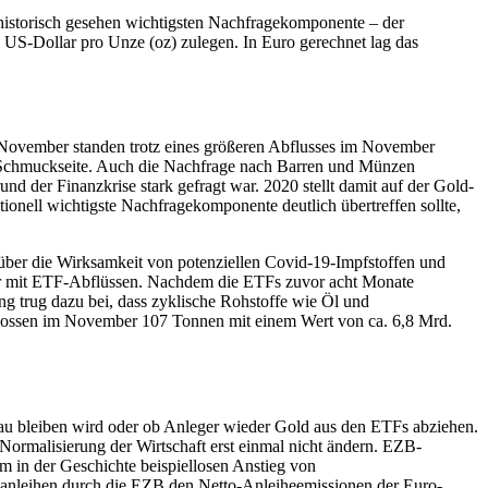
 historisch gesehen wichtigsten Nachfragekomponente – der
 US-Dollar pro Unze (oz) zulegen. In Euro gerechnet lag das
s November standen trotz eines größeren Abflusses im November
 Schmuckseite. Auch die Nachfrage nach Barren und Münzen
nd der Finanzkrise stark gefragt war. 2020 stellt damit auf der Gold-
tionell wichtigste Nachfragekomponente deutlich übertreffen sollte,
über die Wirksamkeit von potenziellen Covid-19-Impfstoffen und
 mit ETF-Abflüssen. Nachdem die ETFs zuvor acht Monate
g trug dazu bei, dass zyklische Rohstoffe wie Öl und
 flossen im November 107 Tonnen mit einem Wert von ca. 6,8 Mrd.
au bleiben wird oder ob Anleger wieder Gold aus den ETFs abziehen.
 Normalisierung der Wirtschaft erst einmal nicht ändern. EZB-
m in der Geschichte beispiellosen Anstieg von
sanleihen durch die EZB den Netto-Anleiheemissionen der Euro-