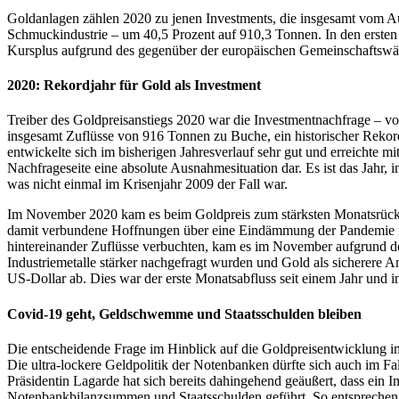
Goldanlagen zählen 2020 zu jenen Investments, die insgesamt vom Au
Schmuckindustrie – um 40,5 Prozent auf 910,3 Tonnen. In den erst
Kursplus aufgrund des gegenüber der europäischen Gemeinschaftswä
2020: Rekordjahr für Gold als Investment
Treiber des Goldpreisanstiegs 2020 war die Investmentnachfrage – v
insgesamt Zuflüsse von 916 Tonnen zu Buche, ein historischer Rek
entwickelte sich im bisherigen Jahresverlauf sehr gut und erreichte m
Nachfrageseite eine absolute Ausnahmesituation dar. Es ist das Jahr, 
was nicht einmal im Krisenjahr 2009 der Fall war.
Im November 2020 kam es beim Goldpreis zum stärksten Monatsrückga
damit verbundene Hoffnungen über eine Eindämmung der Pandemie 
hintereinander Zuflüsse verbuchten, kam es im November aufgrund de
Industriemetalle stärker nachgefragt wurden und Gold als sicherer
US-Dollar ab. Dies war der erste Monatsabfluss seit einem Jahr und i
Covid-19 geht, Geldschwemme und Staatsschulden bleiben
Die entscheidende Frage im Hinblick auf die Goldpreisentwicklung 
Die ultra-lockere Geldpolitik der Notenbanken dürfte sich auch im Fa
Präsidentin Lagarde hat sich bereits dahingehend geäußert, dass ein
Notenbankbilanzsummen und Staatsschulden geführt. So entsprechen 