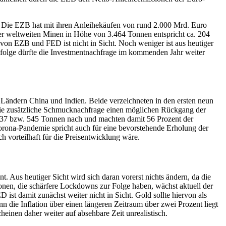
Die EZB hat mit ihren Anleihekäufen von rund 2.000 Mrd. Euro
ler weltweiten Minen in Höhe von 3.464 Tonnen entspricht ca. 204
von EZB und FED ist nicht in Sicht. Noch weniger ist aus heutiger
ufolge dürfte die Investmentnachfrage im kommenden Jahr weiter
Ländern China und Indien. Beide verzeichneten in den ersten neun
die zusätzliche Schmucknachfrage einen möglichen Rückgang der
637 bzw. 545 Tonnen nach und machten damit 56 Prozent der
orona-Pandemie spricht auch für eine bevorstehende Erholung der
 vorteilhaft für die Preisentwicklung wäre.
 Aus heutiger Sicht wird sich daran vorerst nichts ändern, da die
nen, die schärfere Lockdowns zur Folge haben, wächst aktuell der
t damit zunächst weiter nicht in Sicht. Gold sollte hiervon als
n die Inflation über einen längeren Zeitraum über zwei Prozent liegt
heinen daher weiter auf absehbare Zeit unrealistisch.