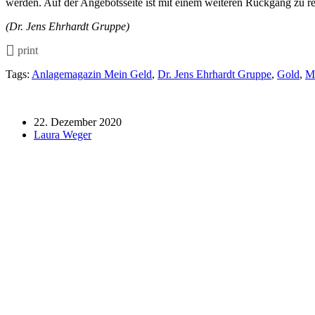
werden. Auf der Angebotsseite ist mit einem weiteren Rückgang zu re
(Dr. Jens Ehrhardt Gruppe)
print
Tags:
Anlagemagazin Mein Geld
,
Dr. Jens Ehrhardt Gruppe
,
Gold
,
M
22. Dezember 2020
Laura Weger