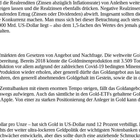
die Realrenditen (Zinsen abzüglich Inflationsrate) von Anleihen weite
eigen lassen und die Realzinsen ebenfalls drücken. Negative Realzinsen
aufenden Ertrag (Zinsen oder Dividenden) abwirft. Insgesamt sollten d
 Konkurrenz machen. Man muss sich bei dieser Betrachtung auch stets 
.000 Mrd. US-Dollar liegt – also dem 1,5-fachen des Wertes des jemals
alten.
ffmärkten den Gesetzen von Angebot und Nachfrage. Die weltweite Gold
bereitung. Bereits 2018 könnte die Goldminenproduktion mit 3.509 To
duktion vor allem aufgrund der zahlreichen Covid-19 bedingten Minens
 Produktion wieder erholen, aber generell dürfte das Goldangebot aus l
ahren, den generell abnehmenden Goldgehalt im Gestein, sowie die in de
Zentralbanken mit einem enormen Tempo steigen, fällt das Goldangeb
gs aufwiegen. Auch das sämtliche in den Gold-ETFs gehaltene Gold 
on Apple. Von einer zu starken Positionierung der Anleger in Gold kann
 pro Unze – hat sich Gold in US-Dollar rund 12 Prozent verbilligt. 
ts der weiter ultra-lockeren Geldpolitik der wichtigsten Notenbanken 
schwächer entwickeln, aber dies sollte durch eine anziehende Schmuck