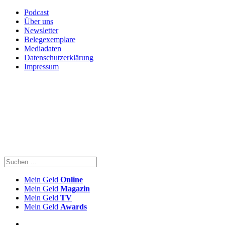
Podcast
Über uns
Newsletter
Belegexemplare
Mediadaten
Datenschutzerklärung
Impressum
Mein Geld
Online
Mein Geld
Magazin
Mein Geld
TV
Mein Geld
Awards