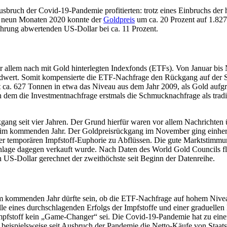
sbruch der Covid-19-Pandemie profitierten: trotz eines Einbruchs der
en neun Monaten 2020 konnte der
Goldpreis
um ca. 20 Prozent auf 1.827
hrung abwertenden US-Dollar bei ca. 11 Prozent.
or allem nach mit Gold hinterlegten Indexfonds (ETFs). Von Januar bi
ordwert. Somit kompensierte die ETF-Nachfrage den Rückgang auf der
it ca. 627 Tonnen in etwa das Niveau aus dem Jahr 2009, als Gold aufgru
in dem die Investmentnachfrage erstmals die Schmucknachfrage als tradi
ng seit vier Jahren. Der Grund hierfür waren vor allem Nachrichten 
im kommenden Jahr. Der Goldpreisrückgang im November ging einher
r temporären Impfstoff-Euphorie zu Abflüssen. Die gute Marktstimmun
e Anlage dagegen verkauft wurde. Nach Daten des World Gold Councils
n US-Dollar gerechnet der zweithöchste seit Beginn der Datenreihe.
im kommenden Jahr dürfte sein, ob die ETF-Nachfrage auf hohem Nive
lle eines durchschlagenden Erfolgs der Impfstoffe und einer graduellen
 Impfstoff kein „Game-Changer“ sei. Die Covid-19-Pandemie hat zu eine
beispielsweise seit Ausbruch der Pandemie die Netto-Käufe von Staat