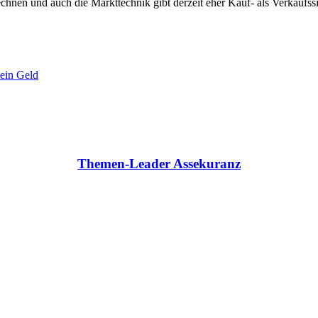
chnen und auch die Markttechnik gibt derzeit eher Kauf- als Verkaufss
ein Geld
Themen-Leader Assekuranz