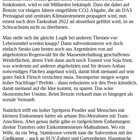
funktioniert, wird er mit Milliarden bekämpft. Dass die dabei auf
Benzin vor einigen Jahren eingeführte CO2-Abgabe, die als DAS
Preissignal und zentrales Klimainstrument propagiert wird, nun
erneut nach dem Tankrabatt 2022 ad absurdum geführt wird, ist an
Schwachsinn nicht zu überbieten.
Man stelle sich die gleiche Logik bei anderen Themen vor:
Lebensmittel werden knapp? Dann subventionieren wir doch
einfach Steaks (am besten noch aus Argentinien von auf
abgeholztem Regenwald für die Massentierhaltung geschaffenen
Weideflächen, deren Vieh dann auch noch Tonnen von Soja frisst,
was wiederum auf anderen abgeholzten und für dessen Anbau
notwendigen Flächen angebaut wird), damit bloß niemand auf sein
gutes Stück Fleisch verzichten muss. Strompreise steigen wegen
hoher Nachfrage? Perfekt – dann reduzieren wir den Preis künstlich,
damit niemand auf die Idee kommt, zu sparen. Das wäre
ökonomischer Unsinn. Beim Benzin verkauft man es hingegen als
soziale Vernunft.
Natürlich trifft ein hoher Spritpreis Pendler und Menschen mit
kleinem Einkommen härter als urbane Bio-Moralisten mit Tram-
Anschluss. Aber genau dafür gäbe es zielgerichtete Entlastungen:
direkte Transfers oder Einkommensteuer-Maßnahmen. Wo ein
Wille, da ein Weg. Stattdessen verteilt man die Subvention mit der
Gießkanne – auch an SUV-Fahrer und Gutverdiener. Hauptsache