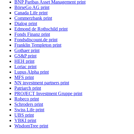
BNP Paribas Asset Management print
BörseGo AG print
Canada Life print
Commerzbank print
Dialog print
Edmond de Rothschild print
Fonds Finanz print
Fondsdiscount.de print
Franklin Templeton print
Gothaer print
GS&P print
HEH print
Loriac print
Lupus Alpha print
MFS print
NN investment partners print
Patriarch print
PROJECT Investment Gruppe print
Robeco print
Schroders print
Swiss Life print
UBS print
VBKI print
WisdomTree print