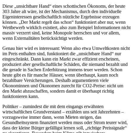
Diese „unsichtbare Hand“ eines schottischen Ökonoms, der heute
303 Jahre alt wäre, ist der Mechanismus, durch den individuelle
Eigeninteressen gesellschaftlich nützliche Ergebnisse erzeugen
können. „Der Markt regelt das schon“ funktioniert aber nur, wenn
Wettbewerb wirklich existiert, also zum Beispiel Informationen nicht
massiv verzerrt sind, keine Monopole herrschen und vor allem,
wenn Externalitäten berücksichtigt werden.
Genau hier wird es interessant: Wenn also etwa Umweltkosten nicht
im Preis enthalten sind, funktioniert die „unsichtbare Hand“ nur
eingeschränkt. Dann kann ein Markt zwar effizient erscheinen,
produziert aber gesellschaftliche Schäden, die niemand bezahlt und
die gerade in Sachen Erderhitzung immens teuer werden. Schon
heute gibt es für manche Häuser, wenn überhaupt, kaum noch
bezahlbare Versicherungen. Deshalb argumentieren viele
Ökonominnen und Ökonomen zurecht für CO2-Preise: nicht um
den Markt abzuschaffen, sondern damit er überhaupt richtig
funktionieren kann.
Politiker – zumindest die mit dem eingangs erwähnten
wirtschaftlichen Grundverstand – erzählen uns seit Jahrzehnten –
vorzugsweise immer dann, wenn Mieten steigen, das
Gesundheitssystem finanziert werden muss oder Strom teurer wird,
dass der kleine Bürger gefälligst lernen soll, „richtige Preissignale“