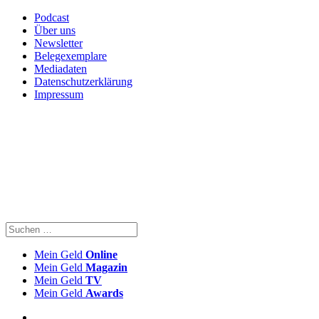
Podcast
Über uns
Newsletter
Belegexemplare
Mediadaten
Datenschutzerklärung
Impressum
Mein Geld
Online
Mein Geld
Magazin
Mein Geld
TV
Mein Geld
Awards