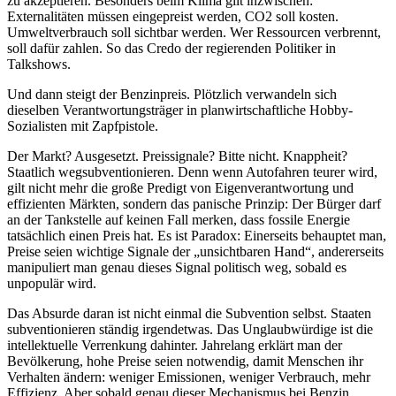
zu akzeptieren. Besonders beim Klima gilt inzwischen:
Externalitäten müssen eingepreist werden, CO2 soll kosten.
Umweltverbrauch soll sichtbar werden. Wer Ressourcen verbrennt,
soll dafür zahlen. So das Credo der regierenden Politiker in
Talkshows.
Und dann steigt der Benzinpreis. Plötzlich verwandeln sich
dieselben Verantwortungsträger in planwirtschaftliche Hobby-
Sozialisten mit Zapfpistole.
Der Markt? Ausgesetzt. Preissignale? Bitte nicht. Knappheit?
Staatlich wegsubventionieren. Denn wenn Autofahren teurer wird,
gilt nicht mehr die große Predigt von Eigenverantwortung und
effizienten Märkten, sondern das panische Prinzip: Der Bürger darf
an der Tankstelle auf keinen Fall merken, dass fossile Energie
tatsächlich einen Preis hat. Es ist Paradox: Einerseits behauptet man,
Preise seien wichtige Signale der „unsichtbaren Hand“, andererseits
manipuliert man genau dieses Signal politisch weg, sobald es
unpopulär wird.
Das Absurde daran ist nicht einmal die Subvention selbst. Staaten
subventionieren ständig irgendetwas. Das Unglaubwürdige ist die
intellektuelle Verrenkung dahinter. Jahrelang erklärt man der
Bevölkerung, hohe Preise seien notwendig, damit Menschen ihr
Verhalten ändern: weniger Emissionen, weniger Verbrauch, mehr
Effizienz. Aber sobald genau dieser Mechanismus bei Benzin