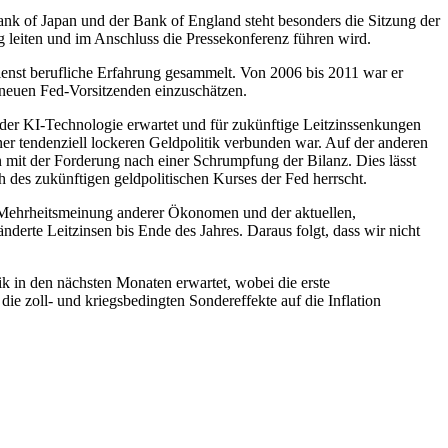
ank of Japan und der Bank of England steht besonders die Sitzung der
 leiten und im Anschluss die Pressekonferenz führen wird.
 Dienst berufliche Erfahrung gesammelt. Von 2006 bis 2011 war er
m neuen Fed-Vorsitzenden einzuschätzen.
us der KI-Technologie erwartet und für zukünftige Leitzinssenkungen
r tendenziell lockeren Geldpolitik verbunden war. Auf der anderen
 mit der Forderung nach einer Schrumpfung der Bilanz. Dies lässt
h des zukünftigen geldpolitischen Kurses der Fed herrscht.
er Mehrheitsmeinung anderer Ökonomen und der aktuellen,
nderte Leitzinsen bis Ende des Jahres. Daraus folgt, dass wir nicht
k in den nächsten Monaten erwartet, wobei die erste
ie zoll- und kriegsbedingten Sondereffekte auf die Inflation