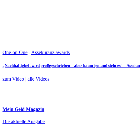
One-on-One
-
Assekuranz awards
„Nachhaltigkeit wird großgeschrieben – aber kaum jemand sieht es“ – Assek
zum Video
|
alle Videos
Mein Geld
Magazin
Die aktuelle Ausgabe