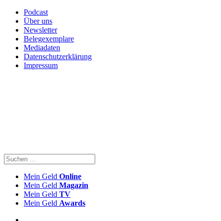
Podcast
Über uns
Newsletter
Belegexemplare
Mediadaten
Datenschutzerklärung
Impressum
Mein Geld
Online
Mein Geld
Magazin
Mein Geld
TV
Mein Geld
Awards