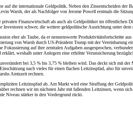
he auf die internationale Geldpolitik. Neben den Zinsentscheiden der B
vin Warsh, der als Nachfolger von Jerome Powell erstmals die Sitzung
r privaten Finanzwirtschaft als auch als Geldpolitiker im öffentlichen
ie Investoren schwer, die weitere geldpolitische Ausrichtung unter de
kussion eher als Taube, da er nennenswerte Produktivitätsfortschritte a
ierung von Warsh durch US-Präsident Trump mit der Vereinbarung eine
ne Fokussierung auf ihre zentralen Aufgaben ausgesprochen, verbunden
d erklärt, weshalb unter Anlegern eine erhöhte Verunsicherung bezüglic
 unverändert bei 3,5 % bis 3,75 % bleiben wird. Das deckt sich mit d
Einschätzung nach vieles für einen flachen Leitzinspfad, also für unverä
Warshs Amtszeit rechnen.
pliziten Leitzinspfad ab. Am Markt wird eine Straffung der Geldpoliti
ber rechnen wir im nächsten Jahr mit fallenden Leitzinsen, wenn sich d
ale Niveau stärker in den Vordergrund rückt.