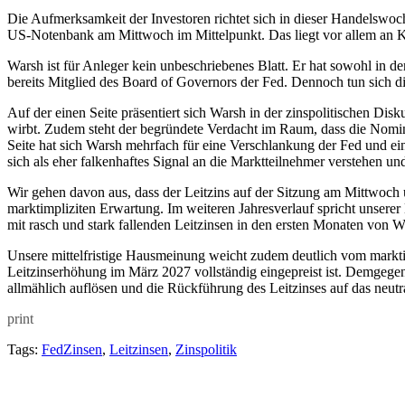
Die Aufmerksamkeit der Investoren richtet sich in dieser Handelswoc
US-Notenbank am Mittwoch im Mittelpunkt. Das liegt vor allem an Ke
Warsh ist für Anleger kein unbeschriebenes Blatt. Er hat sowohl in de
bereits Mitglied des Board of Governors der Fed. Dennoch tun sich d
Auf der einen Seite präsentiert sich Warsh in der zinspolitischen Dis
wirbt. Zudem steht der begründete Verdacht im Raum, dass die Nomin
Seite hat sich Warsh mehrfach für eine Verschlankung der Fed und ei
sich als eher falkenhaftes Signal an die Marktteilnehmer verstehen un
Wir gehen davon aus, dass der Leitzins auf der Sitzung am Mittwoch
marktimpliziten Erwartung. Im weiteren Jahresverlauf spricht unserer 
mit rasch und stark fallenden Leitzinsen in den ersten Monaten von 
Unsere mittelfristige Hausmeinung weicht zudem deutlich vom marktim
Leitzinserhöhung im März 2027 vollständig eingepreist ist. Demgegenü
allmählich auflösen und die Rückführung des Leitzinses auf das neutr
print
Tags:
FedZinsen
,
Leitzinsen
,
Zinspolitik