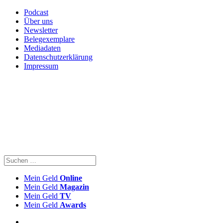
Podcast
Über uns
Newsletter
Belegexemplare
Mediadaten
Datenschutzerklärung
Impressum
Mein Geld
Online
Mein Geld
Magazin
Mein Geld
TV
Mein Geld
Awards