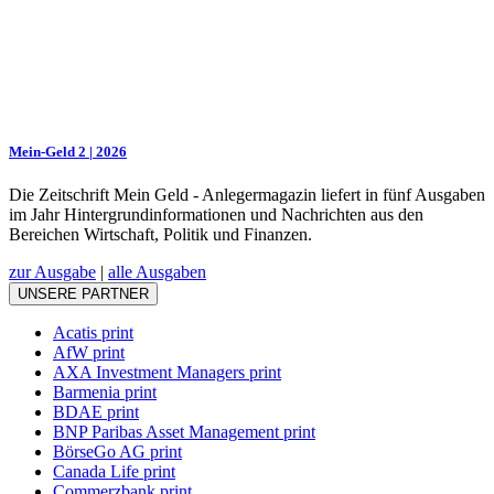
Mein-Geld 2 | 2026
Die Zeitschrift Mein Geld - Anlegermagazin liefert in fünf Ausgaben
im Jahr Hintergrundinformationen und Nachrichten aus den
Bereichen Wirtschaft, Politik und Finanzen.
zur Ausgabe
|
alle Ausgaben
UNSERE PARTNER
Acatis print
AfW print
AXA Investment Managers print
Barmenia print
BDAE print
BNP Paribas Asset Management print
BörseGo AG print
Canada Life print
Commerzbank print