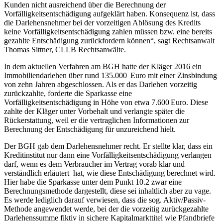
Kunden nicht ausreichend über die Berechnung der
Vorfälligkeitsentschädigung aufgeklärt haben. Konsequenz ist, dass
die Darlehensnehmer bei der vorzeitigen Ablösung des Kredits
keine Vorfälligkeitsentschädigung zahlen müssen bzw. eine bereits
gezahlte Entschädigung zurückfordern können“, sagt Rechtsanwalt
Thomas Sittner, CLLB Rechtsanwälte.
In dem aktuellen Verfahren am BGH hatte der Kläger 2016 ein
Immobiliendarlehen über rund 135.000 Euro mit einer Zinsbindung
von zehn Jahren abgeschlossen. Als er das Darlehen vorzeitig
zurückzahlte, forderte die Sparkasse eine
Vorfälligkeitsentschädigung in Höhe von etwa 7.600 Euro. Diese
zahlte der Kläger unter Vorbehalt und verlangte später die
Rückerstattung, weil er die vertraglichen Informationen zur
Berechnung der Entschädigung für unzureichend hielt.
Der BGH gab dem Darlehensnehmer recht. Er stellte klar, dass ein
Kreditinstitut nur dann eine Vorfälligkeitsentschädigung verlangen
darf, wenn es dem Verbraucher im Vertrag vorab klar und
verständlich erläutert hat, wie diese Entschädigung berechnet wird.
Hier habe die Sparkasse unter dem Punkt 10.2 zwar eine
Berechnungsmethode dargestellt, diese sei inhaltlich aber zu vage.
Es werde lediglich darauf verwiesen, dass die sog. Aktiv/Passiv-
Methode angewendet werde, bei der die vorzeitig zurückgezahlte
Darlehenssumme fiktiv in sichere Kapitalmarkttitel wie Pfandbriefe