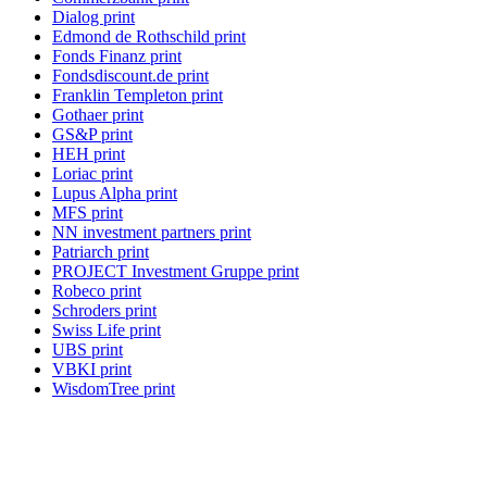
Dialog print
Edmond de Rothschild print
Fonds Finanz print
Fondsdiscount.de print
Franklin Templeton print
Gothaer print
GS&P print
HEH print
Loriac print
Lupus Alpha print
MFS print
NN investment partners print
Patriarch print
PROJECT Investment Gruppe print
Robeco print
Schroders print
Swiss Life print
UBS print
VBKI print
WisdomTree print