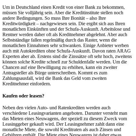
Um in Deutschland einen Kredit von einer Bank zu bekommen,
müssen Sie volljährig sein. Aber die Kreditinstitute stellen noch
andere Bedingungen. So muss Ihre Bonität – also Ihre
Kreditwürdigkeit – nachgewiesen sein. Die ergibt sich aus Ihren
monatlichen Einkünften und der Schufa-Auskunft. Arbeitslose und
Rentner werden daher oft als Kreditnehmer abgelehnt. Aber auch
Selbstständige fallen regelmäßig durch das Raster, wenn die
monatlichen Einnahmen sehr schwanken. Einige Anbieter werben
auch mit Autokrediten ohne Schufa-Auskunft. Davon raten ARAG
Experten aber ab. Erstens sind die Zinssätze oft sehr hoch, zweitens
können solche Kredite schnell zur Schuldenfalle werden. Um die
Chancen auf eine Bewilligung zu erhöhen, kann ein zweiter
Antragsteller als Bürge unterschreiben. Kommt es zum
Zahlungsausfall, wird die Bank das Geld vom zweiten
Kreditnehmer einfordern.
Kaufen oder leasen?
Neben den vielen Auto- und Ratenkrediten werden auch
verschiedene Leasingvarianten angeboten. Darunter versteht man
das Mieten eines Neuwagens, der speziell zu diesem Zweck vom
Leasinggeber gekauft wird. Der Leasingnehmer zahlt dann eine
monatliche Miete, die sowohl Kreditraten als auch Zinsen und
Gebühren enthält. Die Miete eines Neuwagens ist daher etwas