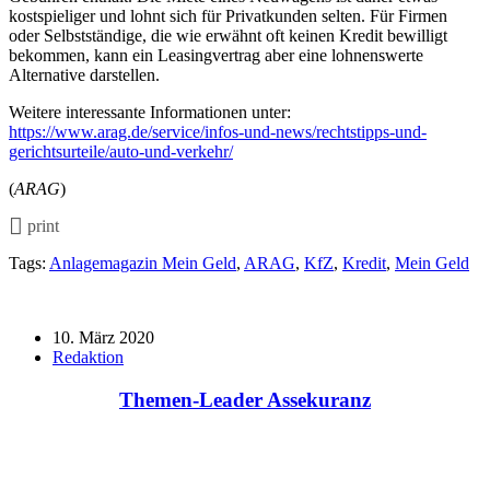
kostspieliger und lohnt sich für Privatkunden selten. Für Firmen
oder Selbstständige, die wie erwähnt oft keinen Kredit bewilligt
bekommen, kann ein Leasingvertrag aber eine lohnenswerte
Alternative darstellen.
Weitere interessante Informationen unter:
https://www.arag.de/service/infos-und-news/rechtstipps-und-
gerichtsurteile/auto-und-verkehr/
(
ARAG
)
print
Tags:
Anlagemagazin Mein Geld
,
ARAG
,
KfZ
,
Kredit
,
Mein Geld
10. März 2020
Redaktion
Themen-Leader Assekuranz