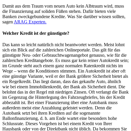
Damit aus dem Traum vom neuen Auto kein Albtraum wird, muss
die Finanzierung auf soliden Füßen stehen. Dafür bieten viele
Banken zweckgebundene Kredite. Was Sie darüber wissen sollten,
sagen
ARAG Experten.
Welcher Kredit ist der günstigste?
Das kann so leicht natürlich nicht beantwortet werden. Meist lohnt
sich ein Blick auf die zahlreichen Onlineportale. Das gilt für das
günstigste Neu- oder Gebrauchtwagenangebot genauso, wie für die
zahlreichen Kreditangebote. Es muss gar kein reiner Autokredit sein;
im Grunde steht auch einem ganz normalen Ratenkredit nichts im
Wege – wenn die Konditionen stimmen. Ein Autokredit ist aber oft
eine günstige Variante, weil er der Bank größere Sicherheit bietet als
ein Regelkredit. Das liegt daran, dass das gekaufte Auto, ähnlich
wie bei einem Immobilienkredit, der Bank als Sicherheit dient. Die
belohnt das in der Regel mit niedrigen Zinsen. Oft verlangt die Bank
im Gegenzug die Hinterlegung des Fahrzeugbriefes, bis der Kredit
abbezahlt ist. Bei einer Finanzierung über eine Autobank muss
außerdem meist eine Anzahlung geleistet werden. Denn die
Autobank setzt bei ihren Krediten auf die sogenannte
Ballonfinanzierung, d. h. am Ende wartet eine besonders hohe
Schlussrate. Dieses Vorgehen ist bei einem Kredit von Ihrer
Hausbank oder von der Direktbank nicht üblich. Da bekommen Sie