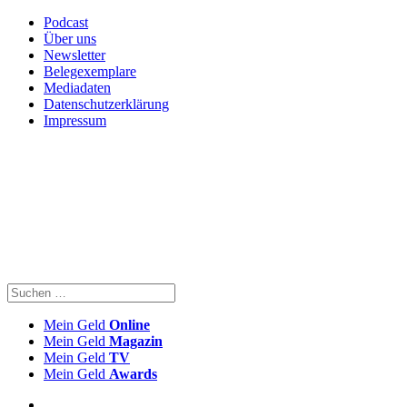
Podcast
Über uns
Newsletter
Belegexemplare
Mediadaten
Datenschutzerklärung
Impressum
Mein Geld
Online
Mein Geld
Magazin
Mein Geld
TV
Mein Geld
Awards