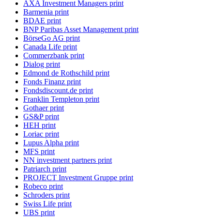
AXA Investment Managers print
Barmenia print
BDAE print
BNP Paribas Asset Management print
BörseGo AG print
Canada Life print
Commerzbank print
Dialog print
Edmond de Rothschild print
Fonds Finanz print
Fondsdiscount.de print
Franklin Templeton print
Gothaer print
GS&P print
HEH print
Loriac print
Lupus Alpha print
MFS print
NN investment partners print
Patriarch print
PROJECT Investment Gruppe print
Robeco print
Schroders print
Swiss Life print
UBS print