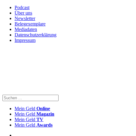
Podcast
Über uns
Newsletter
Belegexemplare
Mediadaten
Datenschutzerklärung
Impressum
Mein Geld
Online
Mein Geld
Magazin
Mein Geld
TV
Mein Geld
Awards