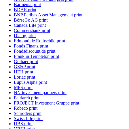
Barmenia print
BDAE print
BNP Paribas Asset Management print
BörseGo AG print
Canada Life print
Commerzbank print
Dialog print
Edmond de Rothschild print
Fonds Finanz print
Fondsdiscount.de print
Franklin Templeton print
Gothaer print
GS&P print
HEH print
Loriac print
Lupus Alpha print
MFS print
NN investment partners print
Patriarch print
PROJECT Investment Gruppe print
Robeco print
Schroders print
Swiss Life print
UBS print
VBKI print