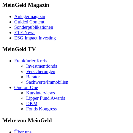
MeinGeld
Magazin
Anlegermagazin
Guided Content
Sonderpublikationen
ETF-News
ESG Impact Investing
MeinGeld
TV
Frankfurter Kreis
Investmentfonds
Versicherungen
Berater
Sachwerte/Immobilien
One-on-One
Kurzinterviews
Lipper Fund Awards
DKM
Fonds Kongress
Mehr von MeinGeld
Über uns