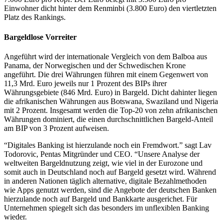
Einwohner dicht hinter dem Renminbi (3.800 Euro) den viertletzten
Platz des Rankings.
Bargeldlose Vorreiter
Angeführt wird der internationale Vergleich von dem Balboa aus
Panama, der Norwegischen und der Schwedischen Krone
angeführt. Die drei Währungen führen mit einem Gegenwert von
11,3 Mrd. Euro jeweils nur 1 Prozent des BIPs ihrer
Währungsgebiete (846 Mrd. Euro) in Bargeld. Dicht dahinter liegen
die afrikanischen Währungen aus Botswana, Swaziland und Nigeria
mit 2 Prozent. Insgesamt werden die Top-20 von zehn afrikanischen
Währungen dominiert, die einen durchschnittlichen Bargeld-Anteil
am BIP von 3 Prozent aufweisen.
“Digitales Banking ist hierzulande noch ein Fremdwort.” sagt Lav
Todorovic, Pentas Mitgründer und CEO. “Unsere Analyse der
weltweiten Bargeldnutzung zeigt, wie viel in der Eurozone und
somit auch in Deutschland noch auf Bargeld gesetzt wird. Während
in anderen Nationen täglich alternative, digitale Bezahlmethoden
wie Apps genutzt werden, sind die Angebote der deutschen Banken
hierzulande noch auf Bargeld und Bankkarte ausgerichet. Für
Unternehmen spiegelt sich das besonders im unflexiblen Banking
wieder.