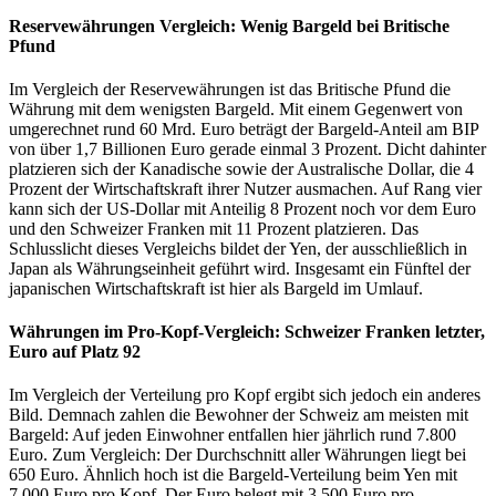
Reservewährungen Vergleich: Wenig Bargeld bei Britische
Pfund
Im Vergleich der Reservewährungen ist das Britische Pfund die
Währung mit dem wenigsten Bargeld. Mit einem Gegenwert von
umgerechnet rund 60 Mrd. Euro beträgt der Bargeld-Anteil am BIP
von über 1,7 Billionen Euro gerade einmal 3 Prozent. Dicht dahinter
platzieren sich der Kanadische sowie der Australische Dollar, die 4
Prozent der Wirtschaftskraft ihrer Nutzer ausmachen. Auf Rang vier
kann sich der US-Dollar mit Anteilig 8 Prozent noch vor dem Euro
und den Schweizer Franken mit 11 Prozent platzieren. Das
Schlusslicht dieses Vergleichs bildet der Yen, der ausschließlich in
Japan als Währungseinheit geführt wird. Insgesamt ein Fünftel der
japanischen Wirtschaftskraft ist hier als Bargeld im Umlauf.
Währungen im Pro-Kopf-Vergleich: Schweizer Franken letzter,
Euro auf Platz 92
Im Vergleich der Verteilung pro Kopf ergibt sich jedoch ein anderes
Bild. Demnach zahlen die Bewohner der Schweiz am meisten mit
Bargeld: Auf jeden Einwohner entfallen hier jährlich rund 7.800
Euro. Zum Vergleich: Der Durchschnitt aller Währungen liegt bei
650 Euro. Ähnlich hoch ist die Bargeld-Verteilung beim Yen mit
7.000 Euro pro Kopf. Der Euro belegt mit 3.500 Euro pro