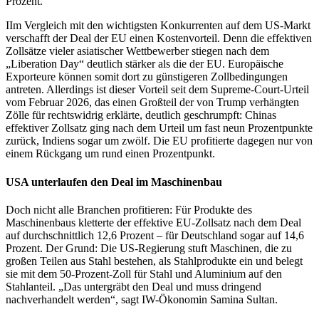
Prozent.
IIm Vergleich mit den wichtigsten Konkurrenten auf dem US-Markt
verschafft der Deal der EU einen Kostenvorteil. Denn die effektiven
Zollsätze vieler asiatischer Wettbewerber stiegen nach dem
„Liberation Day“ deutlich stärker als die der EU. Europäische
Exporteure können somit dort zu günstigeren Zollbedingungen
antreten. Allerdings ist dieser Vorteil seit dem Supreme-Court-Urteil
vom Februar 2026, das einen Großteil der von Trump verhängten
Zölle für rechtswidrig erklärte, deutlich geschrumpft: Chinas
effektiver Zollsatz ging nach dem Urteil um fast neun Prozentpunkte
zurück, Indiens sogar um zwölf. Die EU profitierte dagegen nur von
einem Rückgang um rund einen Prozentpunkt.
USA unterlaufen den Deal im Maschinenbau
Doch nicht alle Branchen profitieren: Für Produkte des
Maschinenbaus kletterte der effektive EU-Zollsatz nach dem Deal
auf durchschnittlich 12,6 Prozent – für Deutschland sogar auf 14,6
Prozent. Der Grund: Die US-Regierung stuft Maschinen, die zu
großen Teilen aus Stahl bestehen, als Stahlprodukte ein und belegt
sie mit dem 50-Prozent-Zoll für Stahl und Aluminium auf den
Stahlanteil. „Das untergräbt den Deal und muss dringend
nachverhandelt werden“, sagt IW-Ökonomin Samina Sultan.