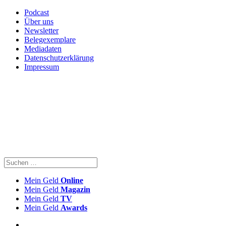
Podcast
Über uns
Newsletter
Belegexemplare
Mediadaten
Datenschutzerklärung
Impressum
Mein Geld
Online
Mein Geld
Magazin
Mein Geld
TV
Mein Geld
Awards