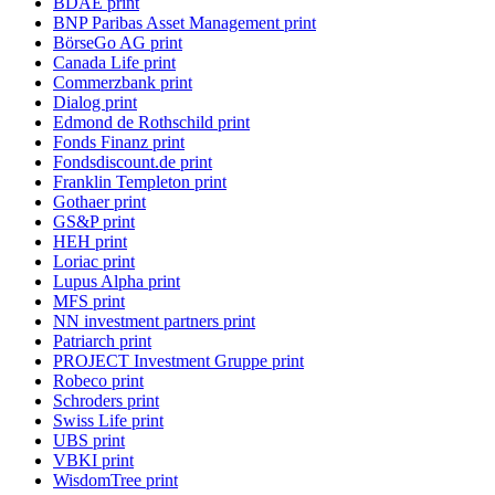
BDAE print
BNP Paribas Asset Management print
BörseGo AG print
Canada Life print
Commerzbank print
Dialog print
Edmond de Rothschild print
Fonds Finanz print
Fondsdiscount.de print
Franklin Templeton print
Gothaer print
GS&P print
HEH print
Loriac print
Lupus Alpha print
MFS print
NN investment partners print
Patriarch print
PROJECT Investment Gruppe print
Robeco print
Schroders print
Swiss Life print
UBS print
VBKI print
WisdomTree print