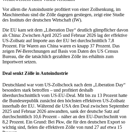
Vor allem die Autoindustrie profitiert von einer Zollsenkung, im
Maschinenbau sind die Zölle dagegen gestiegen, zeigt eine Studie
des Instituts der deutschen Wirtschaft (IW).
Die EU kam seit dem „Liberation Day“ deutlich glimpflicher davon
als China: Zwischen April 2025 und Februar 2026 lag der effektive
US-Zollsatz auf Importe aus der EU bei durchschnittlich 7,8
Prozent. Für Waren aus China waren es knapp 37 Prozent. Das
zeigen IW-Berechnungen auf Basis von Daten des US Census
Bureau, die die tatsächlich gezahlten Zölle ins erhältnis zum
Importwert setzen.
Deal senkt Zölle in Autoindustrie
Deutschland war vom US-Zollschock nach dem „Liberation Day“
besonders stark betroffen – und profitiert deshalb
überdurchschnittlich vom US-EU-Deal. Mit bis zu 13 Prozent hatte
die Bundesrepublik zunächst den höchsten effektiven US-Zollsatz
innerhalb der EU. Während die USA den Deal zwischen September
2025 und Februar 2026 anwandten, sank der deutsche Satz auf
durchschnittlich 10,6 Prozent – näher an den EU-Durchschnitt von
8,2 Prozent. Ein Grund: Bei Pkw, die für den deutschen Export so
wichtig sind, fielen die effektiven Zölle von rund 27 auf etwa 15