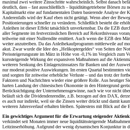
maximal zwei weitere Zinsschritte wahrscheinlich. Selbst danach bef
deutlich, dass – fast ausschließlich – liquiditätsgetriebene Börsen 
Kapitalmarkt eine auf fundamentalen Daten basierende Analyse der Kap
Anderenfalls wird der Kauf eben nicht getätigt. Wenn aber der Bewegg
Positionierungen schneller zu verändern. Schließlich besteht die er
Anleihen ist dieser Effekt tatsächlich unverkennbar. Da die EZB du
aller Segmente im festverzinslichen Bereich auf Rekordniveaus vorang
teilweise mit einer Nullrendite emittiert. Auch wenn die EZB den Märk
weiter anzutreiben. Da das Anleihekaufprogramm mittlerweile auf mon
akut. Zwar wurde die Idee des „Helikoptergeldes“ von Seiten der Not
Preissteigerungsrate im März in Höhe von -0,1% im Vergleich zum Vorj
kurssteigernde Wirkung der expansiven Maßnahmen auf die Aktienmärk
weiteren Senkung des Einlagenzinssatzes für Banken und der Auswei
nur moderat positive Auswirkungen. Im ersten Quartal bestimmten vi
und sorgten für zeitweise erhebliche Verluste – und das trotz der for
Faktoren und Nachrichten wieder eine größere Rolle. Aus heutiger Si
harten Landung der chinesischen Ökonomie in den Hintergrund gerückt
Berücksichtigung der Unternehmensgewinne, nach wie vor nicht über
beläuft sich die Dividendenrendite, z.B. bezogen auf den DAX, derzei
es auch nur indirekt, weil sie die Zinsen weiter drückt und damit k
weiteren Jahresverlauf erhalten bleiben. Spätestens mit Blick auf d
Ein gewichtiges Argument für die Erwartung steigender Aktienk
verkündet seit Monaten immer neue liquiditätssteigernde Maßnahmen.
Leitzinserhöhung. Aufgrund der wenig dynamischen Konjunktur in de