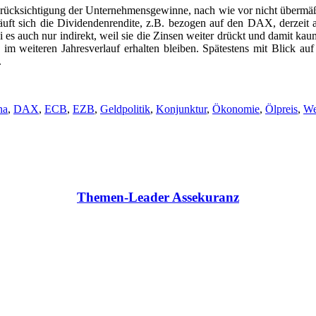
Berücksichtigung der Unternehmensgewinne, nach wie vor nicht übermä
äuft sich die Dividendenrendite, z.B. bezogen auf den DAX, derzeit a
 es auch nur indirekt, weil sie die Zinsen weiter drückt und damit ka
im weiteren Jahresverlauf erhalten bleiben. Spätestens mit Blick a
.
na
,
DAX
,
ECB
,
EZB
,
Geldpolitik
,
Konjunktur
,
Ökonomie
,
Ölpreis
,
We
Themen-Leader Assekuranz