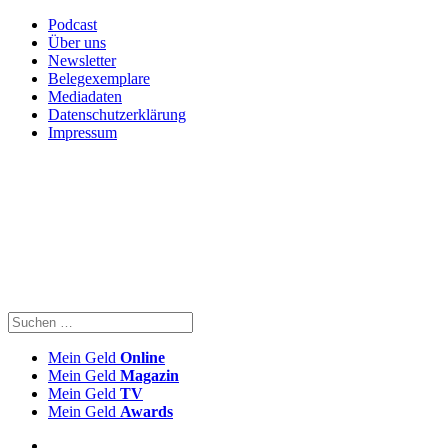
Podcast
Über uns
Newsletter
Belegexemplare
Mediadaten
Datenschutzerklärung
Impressum
Mein Geld
Online
Mein Geld
Magazin
Mein Geld
TV
Mein Geld
Awards