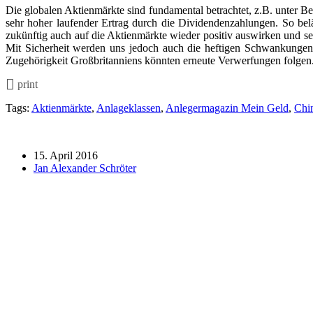
Die globalen Aktienmärkte sind fundamental betrachtet, z.B. unter 
sehr hoher laufender Ertrag durch die Dividendenzahlungen. So bel
zukünftig auch auf die Aktienmärkte wieder positiv auswirken und sei
Mit Sicherheit werden uns jedoch auch die heftigen Schwankungen 
Zugehörigkeit Großbritanniens könnten erneute Verwerfungen folgen
print
Tags:
Aktienmärkte
,
Anlageklassen
,
Anlegermagazin Mein Geld
,
Chi
15. April 2016
Jan Alexander Schröter