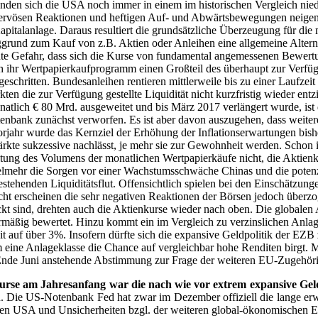
änden sich die USA noch immer in einem im historischen Vergleich nied
zu nervösen Reaktionen und heftigen Auf- und Abwärtsbewegungen neigen.
italanlage. Daraus resultiert die grundsätzliche Überzeugung für die m
rund zum Kauf von z.B. Aktien oder Anleihen eine allgemeine Alternativ
höhte Gefahr, dass sich die Kurse von fundamental angemessenen Bewert
rch ihr Wertpapierkaufprogramm einen Großteil des überhaupt zur Ver
eschritten. Bundesanleihen rentieren mittlerweile bis zu einer Laufzei
ten die zur Verfügung gestellte Liquidität nicht kurzfristig wieder en
atlich € 80 Mrd. ausgeweitet und bis März 2017 verlängert wurde, ist
enbank zunächst verworfen. Es ist aber davon auszugehen, dass weitere
ahr wurde das Kernziel der Erhöhung der Inflationserwartungen bisher 
te sukzessive nachlässt, je mehr sie zur Gewohnheit werden. Schon i
tung des Volumens der monatlichen Wertpapierkäufe nicht, die Aktienk
elmehr die Sorgen vor einer Wachstumsschwäche Chinas und die potenzi
tbestehenden Liquiditätsflut. Offensichtlich spielen bei den Einschätzu
cht erscheinen die sehr negativen Reaktionen der Börsen jedoch überzo
 sind, drehten auch die Aktienkurse wieder nach oben. Die globalen A
mäßig bewertet. Hinzu kommt ein im Vergleich zu verzinslichen Anlag
t auf über 3%. Insofern dürfte sich die expansive Geldpolitik der EZB
aum eine Anlageklasse die Chance auf vergleichbar hohe Renditen birgt
ie Ende Juni anstehende Abstimmung zur Frage der weiteren EU-Zugehör
urse am Jahresanfang war die nach wie vor extrem expansive Geld
 Die US-Notenbank Fed hat zwar im Dezember offiziell die lange erwart
n USA und Unsicherheiten bzgl. der weiteren global-ökonomischen Ent