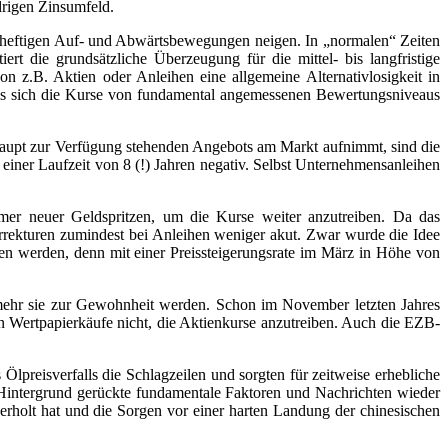
drigen Zinsumfeld.
und heftigen Auf- und Abwärtsbewegungen neigen. In „normalen“ Zeiten
rt die grundsätzliche Überzeugung für die mittel- bis langfristige
 z.B. Aktien oder Anleihen eine allgemeine Alternativlosigkeit in
, dass sich die Kurse von fundamental angemessenen Bewertungsniveaus
rhaupt zur Verfügung stehenden Angebots am Markt aufnimmt, sind die
 einer Laufzeit von 8 (!) Jahren negativ. Selbst Unternehmensanleihen
mer neuer Geldspritzen, um die Kurse weiter anzutreiben. Da das
rrekturen zumindest bei Anleihen weniger akut. Zwar wurde die Idee
gen werden, denn mit einer Preissteigerungsrate im März in Höhe von
 mehr sie zur Gewohnheit werden. Schon im November letzten Jahres
 Wertpapierkäufe nicht, die Aktienkurse anzutreiben. Auch die EZB-
preisverfalls die Schlagzeilen und sorgten für zeitweise erhebliche
en Hintergrund gerückte fundamentale Faktoren und Nachrichten wieder
erholt hat und die Sorgen vor einer harten Landung der chinesischen