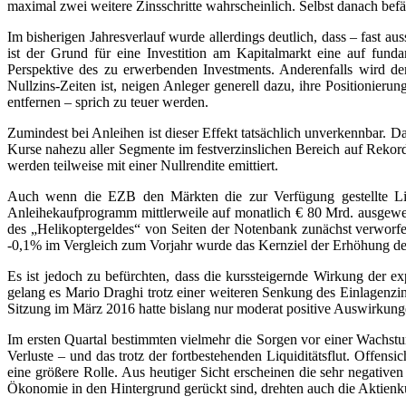
maximal zwei weitere Zinsschritte wahrscheinlich. Selbst danach bef
Im bisherigen Jahresverlauf wurde allerdings deutlich, dass – fast 
ist der Grund für eine Investition am Kapitalmarkt eine auf funda
Perspektive des zu erwerbenden Investments. Anderenfalls wird de
Nullzins-Zeiten ist, neigen Anleger generell dazu, ihre Positionier
entfernen – sprich zu teuer werden.
Zumindest bei Anleihen ist dieser Effekt tatsächlich unverkennbar.
Kurse nahezu aller Segmente im festverzinslichen Bereich auf Rekordn
werden teilweise mit einer Nullrendite emittiert.
Auch wenn die EZB den Märkten die zur Verfügung gestellte Liqu
Anleihekaufprogramm mittlerweile auf monatlich € 80 Mrd. ausgewei
des „Helikoptergeldes“ von Seiten der Notenbank zunächst verworfen
-0,1% im Vergleich zum Vorjahr wurde das Kernziel der Erhöhung der 
Es ist jedoch zu befürchten, dass die kurssteigernde Wirkung der
gelang es Mario Draghi trotz einer weiteren Senkung des Einlagenz
Sitzung im März 2016 hatte bislang nur moderat positive Auswirkung
Im ersten Quartal bestimmten vielmehr die Sorgen vor einer Wachstu
Verluste – und das trotz der fortbestehenden Liquiditätsflut. Offen
eine größere Rolle. Aus heutiger Sicht erscheinen die sehr negativ
Ökonomie in den Hintergrund gerückt sind, drehten auch die Aktienk