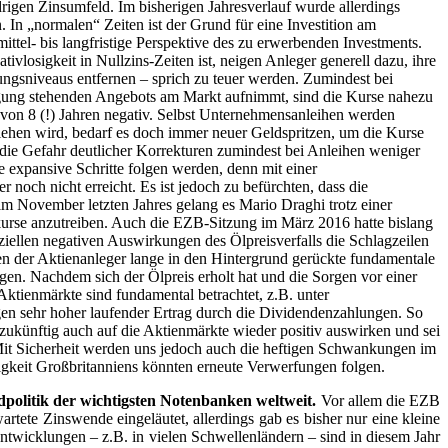
rigen Zinsumfeld. Im bisherigen Jahresverlauf wurde allerdings
 In „normalen“ Zeiten ist der Grund für eine Investition am
ittel- bis langfristige Perspektive des zu erwerbenden Investments.
losigkeit in Nullzins-Zeiten ist, neigen Anleger generell dazu, ihre
ungsniveaus entfernen – sprich zu teuer werden. Zumindest bei
fügung stehenden Angebots am Markt aufnimmt, sind die Kurse nahezu
t von 8 (!) Jahren negativ. Selbst Unternehmensanleihen werden
tziehen wird, bedarf es doch immer neuer Geldspritzen, um die Kurse
 die Gefahr deutlicher Korrekturen zumindest bei Anleihen weniger
 expansive Schritte folgen werden, denn mit einer
noch nicht erreicht. Es ist jedoch zu befürchten, dass die
m November letzten Jahres gelang es Mario Draghi trotz einer
urse anzutreiben. Auch die EZB-Sitzung im März 2016 hatte bislang
ellen negativen Auswirkungen des Ölpreisverfalls die Schlagzeilen
ngen der Aktienanleger lange in den Hintergrund gerückte fundamentale
gen. Nachdem sich der Ölpreis erholt hat und die Sorgen vor einer
ktienmärkte sind fundamental betrachtet, z.B. unter
en sehr hoher laufender Ertrag durch die Dividendenzahlungen. So
 zukünftig auch auf die Aktienmärkte wieder positiv auswirken und sei
. Mit Sicherheit werden uns jedoch auch die heftigen Schwankungen im
igkeit Großbritanniens könnten erneute Verwerfungen folgen.
politik der wichtigsten Notenbanken weltweit.
Vor allem die EZB
ete Zinswende eingeläutet, allerdings gab es bisher nur eine kleine
wicklungen – z.B. in vielen Schwellenländern – sind in diesem Jahr