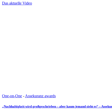
Das aktuelle Video
One-on-One
-
Assekuranz awards
„Nachhaltigkeit wird großgeschrieben – aber kaum jemand sieht es“ – Assek