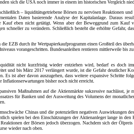
änden sich die USA noch immer in einem im historischen Vergleich nie
ausschließlich – liquiditätsgetriebene Börsen zu nervösen Reaktionen 
mentalen Daten basierende Analyse der Kapitalanlage. Daraus resultie
r Kauf eben nicht getätigt. Wenn aber der Beweggrund zum Kauf von
ungen schneller zu verändern. Schließlich besteht die erhöhte Gefahr
 Da die EZB durch ihr Wertpapierkaufprogramm einen Großteil des übe
iveaus vorangeschritten. Bundesanleihen rentieren mittlerweile bis zu
idität nicht kurzfristig wieder entziehen wird, bedarf es doch im
tet und bis März 2017 verlängert wurde, ist die Gefahr deutlicher Ko
. Es ist aber davon auszugehen, dass weitere expansive Schritte fol
Inflationserwartungen bisher noch nicht erreicht.
 expansiven Maßnahmen auf die Aktienmärkte sukzessive nachlässt, je
inssatzes für Banken und der Ausweitung des Volumens der monatlichen
en.
msschwäche Chinas und die potenziellen negativen Auswirkungen des Öl
sichtlich spielen bei den Einschätzungen der Aktienanleger lange in d
en Reaktionen der Börsen jedoch überzogen. Nachdem sich der Ölpreis 
urse wieder nach oben.