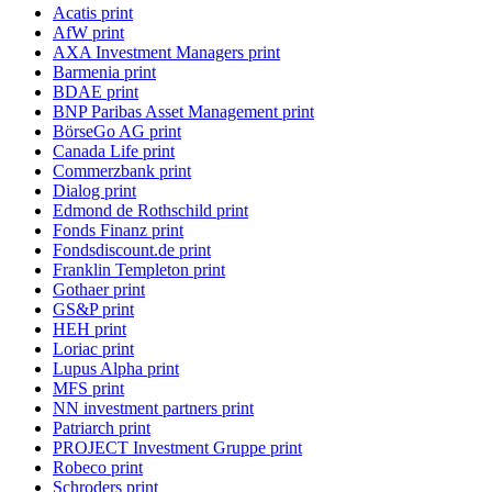
Acatis print
AfW print
AXA Investment Managers print
Barmenia print
BDAE print
BNP Paribas Asset Management print
BörseGo AG print
Canada Life print
Commerzbank print
Dialog print
Edmond de Rothschild print
Fonds Finanz print
Fondsdiscount.de print
Franklin Templeton print
Gothaer print
GS&P print
HEH print
Loriac print
Lupus Alpha print
MFS print
NN investment partners print
Patriarch print
PROJECT Investment Gruppe print
Robeco print
Schroders print