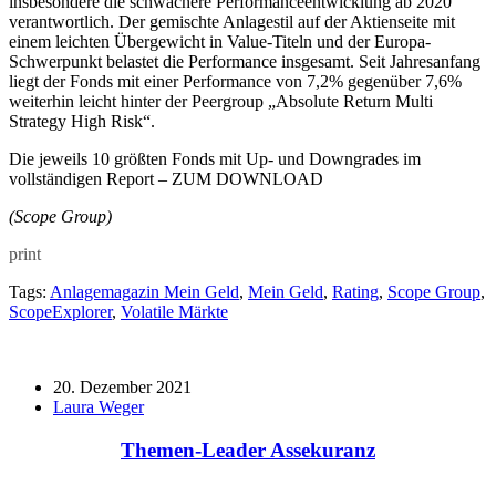
insbesondere die schwächere Performanceentwicklung ab 2020
verantwortlich. Der gemischte Anlagestil auf der Aktienseite mit
einem leichten Übergewicht in Value-Titeln und der Europa-
Schwerpunkt belastet die Performance insgesamt. Seit Jahresanfang
liegt der Fonds mit einer Performance von 7,2% gegenüber 7,6%
weiterhin leicht hinter der Peergroup „Absolute Return Multi
Strategy High Risk“.
Die jeweils 10 größten Fonds mit Up- und Downgrades im
vollständigen Report – ZUM DOWNLOAD
(Scope Group)
print
Tags:
Anlagemagazin Mein Geld
,
Mein Geld
,
Rating
,
Scope Group
,
ScopeExplorer
,
Volatile Märkte
20. Dezember 2021
Laura Weger
Themen-Leader Assekuranz