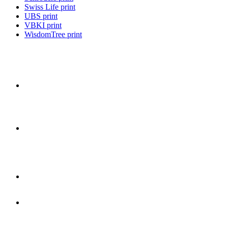
Swiss Life print
UBS print
VBKI print
WisdomTree print