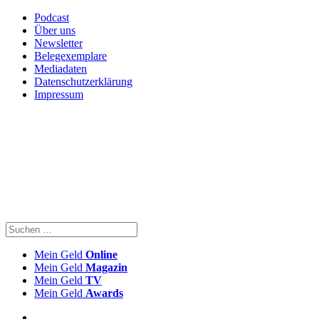
Podcast
Über uns
Newsletter
Belegexemplare
Mediadaten
Datenschutzerklärung
Impressum
Mein Geld
Online
Mein Geld
Magazin
Mein Geld
TV
Mein Geld
Awards