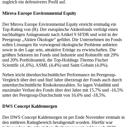
zugleich ein defensiveres Profil auf.
Mirova Europe Environmental Equity
Der Mirova Europe Environmental Equity erreicht erstmalig ein
Top-Rating von (B). Der europäische Aktienfonds verfolgt einen
nachhaltigen Anlageansatz nach Artikel 9 SFDR und wird in der
Peergroup „Aktien Ökologie“ geführt. Die Unternehmen im Fonds
sollen Lösungen für vorwiegend ökologische Probleme anbieten
sowie in der Lage sein, attraktive Erträge zu erwirtschaften. Die
größten Sektoren im Fonds sind Industrie und Rohstoffe mit 29%
und 20% Portfolioanteil, die Top-Holdings Thermo Fischer
Scientific (4.,6%), ASML (4,4%) und Saint Gobain (4,0%).
Neben leicht überdurchschnittlicher Performance im Peergroup-
Vergleich über drei und fünf Jahre überzeugt der Fonds auch durch
unterdurchschnittliche Risikokennzahlen. So lagen Volatilität und
maximaler Verlust des Fonds über drei Jahre mit 15,7% und -16,5%
unter der Peergroup-Durchschnitt von 16,6% und -18,5%.
DWS Concept Kaldemorgen
Der DWS Concept Kaldemorgen ist per Ende November erstmals in
den mittleren Ratingbereich herabgestuft worden. Hierfür war