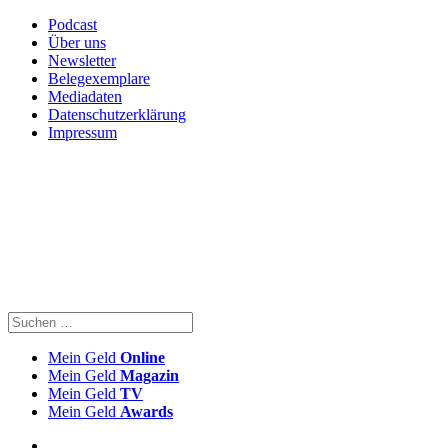
Podcast
Über uns
Newsletter
Belegexemplare
Mediadaten
Datenschutzerklärung
Impressum
Mein Geld
Online
Mein Geld
Magazin
Mein Geld
TV
Mein Geld
Awards