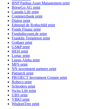
BNP Paribas Asset Management print
BörseGo AG print
Canada Life print
Commerzbank print
Dialog print
Edmond de Rothschild print
Fonds Finanz print
Fondsdiscount.de print
Franklin Templeton print
Gothaer print
GS&P print
HEH print
Loriac print
Lupus Alpha print
MFS print
NN investment partners print
Patriarch print
PROJECT Investment Gruppe print
Robeco print
Schroders print
Swiss Life print
UBS print
VBKI print
WisdomTree print