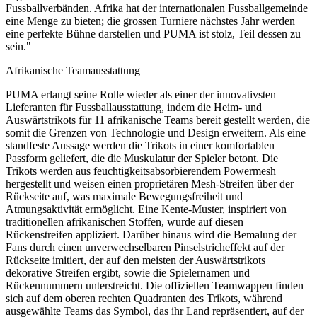
Fussballverbänden. Afrika hat der internationalen Fussballgemeinde
eine Menge zu bieten; die grossen Turniere nächstes Jahr werden
eine perfekte Bühne darstellen und PUMA ist stolz, Teil dessen zu
sein."
Afrikanische Teamausstattung
PUMA erlangt seine Rolle wieder als einer der innovativsten
Lieferanten für Fussballausstattung, indem die Heim- und
Auswärtstrikots für 11 afrikanische Teams bereit gestellt werden, die
somit die Grenzen von Technologie und Design erweitern. Als eine
standfeste Aussage werden die Trikots in einer komfortablen
Passform geliefert, die die Muskulatur der Spieler betont. Die
Trikots werden aus feuchtigkeitsabsorbierendem Powermesh
hergestellt und weisen einen proprietären Mesh-Streifen über der
Rückseite auf, was maximale Bewegungsfreiheit und
Atmungsaktivität ermöglicht. Eine Kente-Muster, inspiriert von
traditionellen afrikanischen Stoffen, wurde auf diesen
Rückenstreifen appliziert. Darüber hinaus wird die Bemalung der
Fans durch einen unverwechselbaren Pinselstricheffekt auf der
Rückseite imitiert, der auf den meisten der Auswärtstrikots
dekorative Streifen ergibt, sowie die Spielernamen und
Rückennummern unterstreicht. Die offiziellen Teamwappen finden
sich auf dem oberen rechten Quadranten des Trikots, während
ausgewählte Teams das Symbol, das ihr Land repräsentiert, auf der