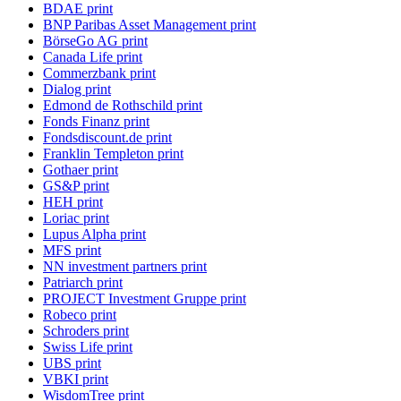
BDAE print
BNP Paribas Asset Management print
BörseGo AG print
Canada Life print
Commerzbank print
Dialog print
Edmond de Rothschild print
Fonds Finanz print
Fondsdiscount.de print
Franklin Templeton print
Gothaer print
GS&P print
HEH print
Loriac print
Lupus Alpha print
MFS print
NN investment partners print
Patriarch print
PROJECT Investment Gruppe print
Robeco print
Schroders print
Swiss Life print
UBS print
VBKI print
WisdomTree print