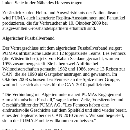
linken Seite in der Nähe des Herzens tragen.
Zusätzlich zu den Heim- und Auswärtstrikots der Nationalteams
wird PUMA auch lizenzierte Replica-Ausstattungen und Fanartikel
produzieren, die für Verbraucher ab 10. Oktober 2009 bei
ausgewählten Grosshandelspartnern erhältlich sind.
Algerischer Fussballverband
Der Vertragsschluss mit dem algerischen Fussballverband steigert
PUMAs afrikanische Liste auf 12 topplatzierte Teams. Les Fennecs
(die Wüstenfüchse), jetzt von Rabah Saadane gecoacht, wurden
1958 zusammengestellt. Sie haben zwei Auftritte bei
Weltmeisterschaften gemacht, 1982 und 1986, sowie 13 Reisen zur
CAN, die sie 1990 als Gastgeber austrugen und gewannen. Im
Oktober 2008 schossen Les Fennecs an die Spitze ihrer Gruppe,
wodurch sie sich als erstes für die CAN 2010 qualifizierten.
"Die Verbindung mit Algerien untermauert PUMAs Engagement
zum afrikanischen Fussball," sagte Jochen Zeitz, Vorsitzender und
Geschäftsführer der PUMA AG. "Les Fennecs haben eine
eindrucksvolle Geschichte auf dem Spielfeld und sind wieder bereit,
eines der Topteams bei der CAN 2010 zu sein. Wir sind begeistert,
sie in der PUMA-Familie willkommen zu heissen."