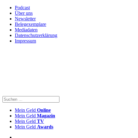
Podcast
Über uns
Newsletter
Belegexemplare
Mediadaten
Datenschutzerklärung
Impressum
Mein Geld
Online
Mein Geld
Magazin
Mein Geld
TV
Mein Geld
Awards