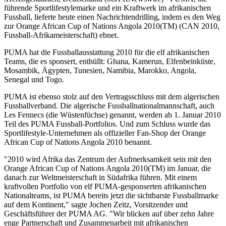
führende Sportlifestylemarke und ein Kraftwerk im afrikanischen
Fussball, lieferte heute einen Nachrichtendrilling, indem es den Weg
zur Orange African Cup of Nations Angola 2010(TM) (CAN 2010,
Fussball-Afrikameisterschaft) ebnet.
PUMA hat die Fussballausstattung 2010 für die elf afrikanischen
Teams, die es sponsert, enthüllt: Ghana, Kamerun, Elfenbeinküste,
Mosambik, Ägypten, Tunesien, Namibia, Marokko, Angola,
Senegal und Togo.
PUMA ist ebenso stolz auf den Vertragsschluss mit dem algerischen
Fussballverband. Die algerische Fussballnationalmannschaft, auch
Les Fennecs (die Wüstenfüchse) genannt, werden ab 1. Januar 2010
Teil des PUMA Fussball-Portfolios. Und zum Schluss wurde das
Sportlifestyle-Unternehmen als offizieller Fan-Shop der Orange
African Cup of Nations Angola 2010 benannt.
"2010 wird Afrika das Zentrum der Aufmerksamkeit sein mit den
Orange African Cup of Nations Angola 2010(TM) im Januar, die
danach zur Weltmeisterschaft in Südafrika führen. Mit einem
kraftvollen Portfolio von elf PUMA-gesponserten afrikanischen
Nationalteams, ist PUMA bereits jetzt die sichtbarste Fussballmarke
auf dem Kontinent," sagte Jochen Zeitz, Vorsitzender und
Geschäftsführer der PUMA AG. "Wir blicken auf über zehn Jahre
enge Partnerschaft und Zusammenarbeit mit afrikanischen