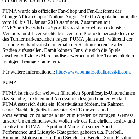
Offizieller Fan-Shop CAN 2010
PUMA wurde als offizieller Fan-Shop und Fan-Lieferant der
Orange African Cup of Nations Angola 2010 in Angola benannt, die
vom 10. bis 31. Januar 2010 stattfindet. Zusammen mit
CAF/Sportfive wird das Sportlifestyle-Unternehmen exklusive
Verkaufs- und Lizenzrechte besitzen, um Produkte herzustellen, die
das Turniermarkenzeichen tragen. PUMA plant auch, während der
Turniere Verkaufskioske innerhalb der Stadiumsbereiche aller
Stadien aufzustellen. Damit können Fans, die sich die Spiele
ansehen, offizielles Merchandise erwerben und ihre Teams mit dem
richtigen Teamgeist anfeuern.
Für weitere Informationen:
http://www.pumafootballpresskit.com.
PUMA
PUMA ist eines der weltweit führenden Sportlifestyle-Unternehmen,
das Schuhe, Textilien und Accessoires designed und entwickelt.
PUMA setzt sich dafür ein, Kreativität zu fördern, im Rahmen
seines Nachhaltigkeits-Konzeptes SAFE umwelt- und
sozialverträglich zu handeln und zum Frieden beizutragen. Gemäss
unserer Unternehmenswerte wollen wir das fair, ehrlich, positiv und
kreativ tun. PUMA ist Sport und Mode. Zu seinen Sport
Performance und Lifestyle- Kategorien gehören u.a. Fussball,
Running, Motorsport, Golf und Segeln. Im Bereich Sport Fashion