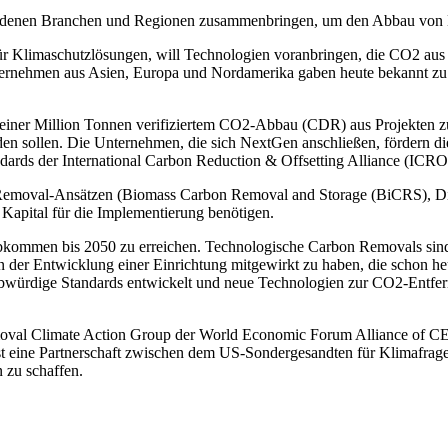
edenen Branchen und Regionen zusammenbringen, um den Abbau von E
für Klimaschutzlösungen, will Technologien voranbringen, die CO2 au
rnehmen aus Asien, Europa und Nordamerika gaben heute bekannt zu 
einer Million Tonnen verifiziertem CO2-Abbau (CDR) aus Projekten zu 
en sollen. Die Unternehmen, die sich NextGen anschließen, fördern die
ndards der International Carbon Reduction & Offsetting Alliance (ICR
n-Removal-Ansätzen (Biomass Carbon Removal and Storage (BiCRS), Di
 Kapital für die Implementierung benötigen.
 Abkommen bis 2050 zu erreichen. Technologische Carbon Removals sin
an der Entwicklung einer Einrichtung mitgewirkt zu haben, die schon h
ubwürdige Standards entwickelt und neue Technologien zur CO2-Entfe
l Climate Action Group der World Economic Forum Alliance of CEO C
t eine Partnerschaft zwischen dem US-Sondergesandten für Klimafrag
 zu schaffen.