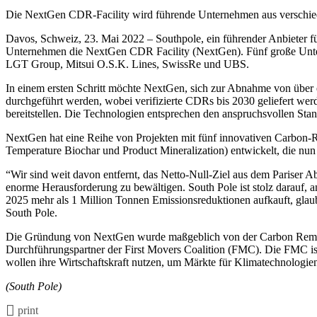
Die NextGen CDR-Facility wird führende Unternehmen aus verschi
Davos, Schweiz, 23. Mai 2022 – Southpole, ein führender Anbieter 
Unternehmen die NextGen CDR Facility (NextGen). Fünf große Unte
LGT Group, Mitsui O.S.K. Lines, SwissRe und UBS.
In einem ersten Schritt möchte NextGen, sich zur Abnahme von über 
durchgeführt werden, wobei verifizierte CDRs bis 2030 geliefert werd
bereitstellen. Die Technologien entsprechen den anspruchsvollen Sta
NextGen hat eine Reihe von Projekten mit fünf innovativen Carbo
Temperature Biochar und Product Mineralization) entwickelt, die nun
“Wir sind weit davon entfernt, das Netto-Null-Ziel aus dem Pariser
enorme Herausforderung zu bewältigen. South Pole ist stolz darauf, 
2025 mehr als 1 Million Tonnen Emissionsreduktionen aufkauft, gla
South Pole.
Die Gründung von NextGen wurde maßgeblich von der Carbon Remova
Durchführungspartner der First Movers Coalition (FMC). Die FMC is
wollen ihre Wirtschaftskraft nutzen, um Märkte für Klimatechnologien
(South Pole)
print