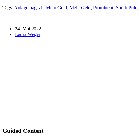
Tags:
Anlagemagazin Mein Geld
,
Mein Geld
,
Prominent
,
South Pole
24. Mai 2022
Laura Weger
Guided Content