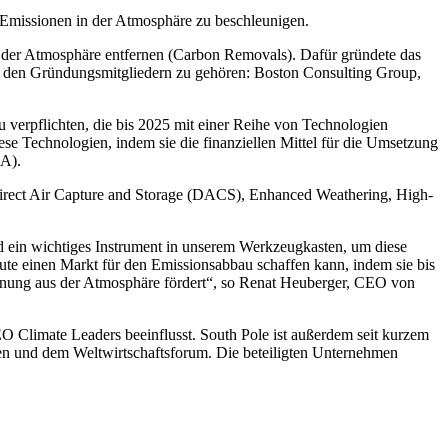
missionen in der Atmosphäre zu beschleunigen.
s der Atmosphäre entfernen (Carbon Removals). Dafür gründete das
den Gründungsmitgliedern zu gehören: Boston Consulting Group,
verpflichten, die bis 2025 mit einer Reihe von Technologien
se Technologien, indem sie die finanziellen Mittel für die Umsetzung
OA).
rect Air Capture and Storage (DACS), Enhanced Weathering, High-
d ein wichtiges Instrument in unserem Werkzeugkasten, um diese
eute einen Markt für den Emissionsabbau schaffen kann, indem sie bis
rnung aus der Atmosphäre fördert“, so Renat Heuberger, CEO von
limate Leaders beeinflusst. South Pole ist außerdem seit kurzem
en und dem Weltwirtschaftsforum. Die beteiligten Unternehmen