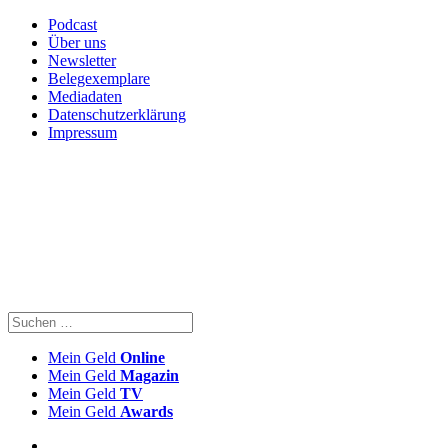
Podcast
Über uns
Newsletter
Belegexemplare
Mediadaten
Datenschutzerklärung
Impressum
Mein Geld
Online
Mein Geld
Magazin
Mein Geld
TV
Mein Geld
Awards