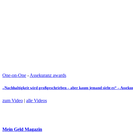
One-on-One
-
Assekuranz awards
„Nachhaltigkeit wird großgeschrieben – aber kaum jemand sieht es“ – Assek
zum Video
|
alle Videos
Mein Geld
Magazin