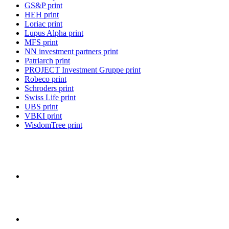
GS&P print
HEH print
Loriac print
Lupus Alpha print
MFS print
NN investment partners print
Patriarch print
PROJECT Investment Gruppe print
Robeco print
Schroders print
Swiss Life print
UBS print
VBKI print
WisdomTree print