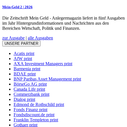
Mein-Geld 2 | 2026
Die Zeitschrift Mein Geld - Anlegermagazin liefert in fünf Ausgaben
im Jahr Hintergrundinformationen und Nachrichten aus den
Bereichen Wirtschaft, Politik und Finanzen.
zur Ausgabe
|
alle Ausgaben
UNSERE PARTNER
Acatis print
AfW print
AXA Investment Managers print
Barmenia print
BDAE print
BNP Paribas Asset Management print
BörseGo AG print
Canada Life print
Commerzbank print
Dialog print
Edmond de Rothschild print
Fonds Finanz print
Fondsdiscount.de print
Franklin Templeton print
Gothaer print