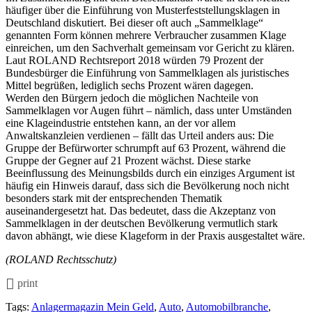
häufiger über die Einführung von Musterfeststellungsklagen in
Deutschland diskutiert. Bei dieser oft auch „Sammelklage“
genannten Form können mehrere Verbraucher zusammen Klage
einreichen, um den Sachverhalt gemeinsam vor Gericht zu klären.
Laut ROLAND Rechtsreport 2018 würden 79 Prozent der
Bundesbürger die Einführung von Sammelklagen als juristisches
Mittel begrüßen, lediglich sechs Prozent wären dagegen.
Werden den Bürgern jedoch die möglichen Nachteile von
Sammelklagen vor Augen führt – nämlich, dass unter Umständen
eine Klageindustrie entstehen kann, an der vor allem
Anwaltskanzleien verdienen – fällt das Urteil anders aus: Die
Gruppe der Befürworter schrumpft auf 63 Prozent, während die
Gruppe der Gegner auf 21 Prozent wächst. Diese starke
Beeinflussung des Meinungsbilds durch ein einziges Argument ist
häufig ein Hinweis darauf, dass sich die Bevölkerung noch nicht
besonders stark mit der entsprechenden Thematik
auseinandergesetzt hat. Das bedeutet, dass die Akzeptanz von
Sammelklagen in der deutschen Bevölkerung vermutlich stark
davon abhängt, wie diese Klageform in der Praxis ausgestaltet wäre.
(ROLAND Rechtsschutz)
print
Tags:
Anlagermagazin Mein Geld
,
Auto
,
Automobilbranche
,