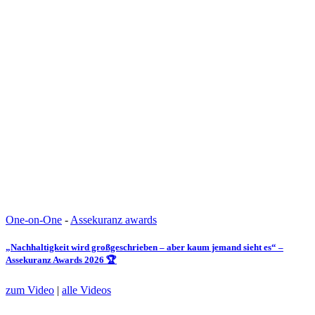
One-on-One
-
Assekuranz awards
„Nachhaltigkeit wird großgeschrieben – aber kaum jemand sieht es“ –
Assekuranz Awards 2026 🏆
zum Video
|
alle Videos