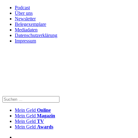
Podcast
Über uns
Newsletter
Belegexemplare
Mediadaten
Datenschutzerklärung
Impressum
Mein Geld
Online
Mein Geld
Magazin
Mein Geld
TV
Mein Geld
Awards