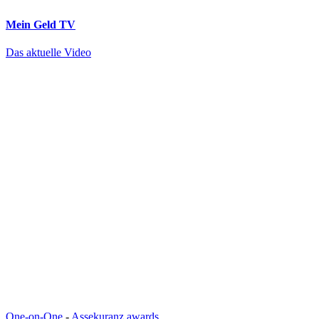
Mein Geld
TV
Das aktuelle Video
One-on-One
-
Assekuranz awards