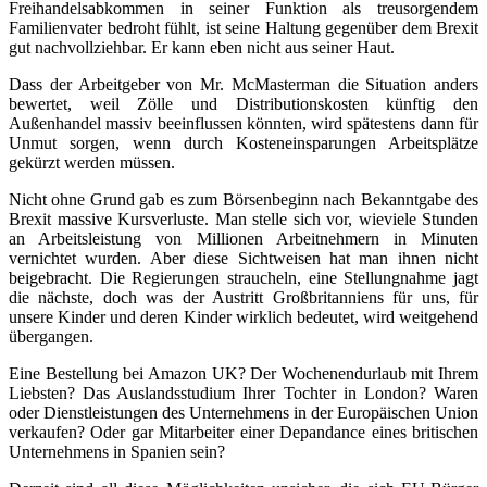
Freihandelsabkommen in seiner Funktion als treusorgendem
Familienvater bedroht fühlt, ist seine Haltung gegenüber dem Brexit
gut nachvollziehbar. Er kann eben nicht aus seiner Haut.
Dass der Arbeitgeber von Mr. McMasterman die Situation anders
bewertet, weil Zölle und Distributionskosten künftig den
Außenhandel massiv beeinflussen könnten, wird spätestens dann für
Unmut sorgen, wenn durch Kosteneinsparungen Arbeitsplätze
gekürzt werden müssen.
Nicht ohne Grund gab es zum Börsenbeginn nach Bekanntgabe des
Brexit massive Kursverluste. Man stelle sich vor, wieviele Stunden
an Arbeitsleistung von Millionen Arbeitnehmern in Minuten
vernichtet wurden. Aber diese Sichtweisen hat man ihnen nicht
beigebracht. Die Regierungen straucheln, eine Stellungnahme jagt
die nächste, doch was der Austritt Großbritanniens für uns, für
unsere Kinder und deren Kinder wirklich bedeutet, wird weitgehend
übergangen.
Eine Bestellung bei Amazon UK? Der Wochenendurlaub mit Ihrem
Liebsten? Das Auslandsstudium Ihrer Tochter in London? Waren
oder Dienstleistungen des Unternehmens in der Europäischen Union
verkaufen? Oder gar Mitarbeiter einer Depandance eines britischen
Unternehmens in Spanien sein?