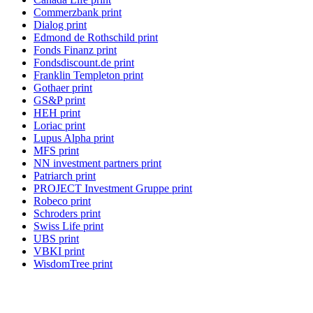
Commerzbank print
Dialog print
Edmond de Rothschild print
Fonds Finanz print
Fondsdiscount.de print
Franklin Templeton print
Gothaer print
GS&P print
HEH print
Loriac print
Lupus Alpha print
MFS print
NN investment partners print
Patriarch print
PROJECT Investment Gruppe print
Robeco print
Schroders print
Swiss Life print
UBS print
VBKI print
WisdomTree print