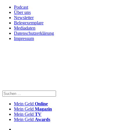
Podcast
Über uns
Newsletter
Belegexemplare
Mediadaten
Datenschutzerklärung
Impressum
Mein Geld
Online
Mein Geld
Magazin
Mein Geld
TV
Mein Geld
Awards