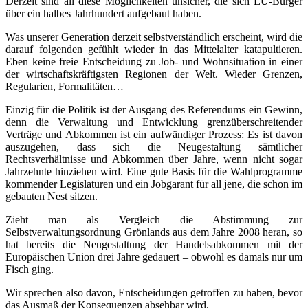
Derzeit sind all diese Möglichkeiten unsicher, die sich EU-Bürger
über ein halbes Jahrhundert aufgebaut haben.
Was unserer Generation derzeit selbstverständlich erscheint, wird die
darauf folgenden gefühlt wieder in das Mittelalter katapultieren.
Eben keine freie Entscheidung zu Job- und Wohnsituation in einer
der wirtschaftskräftigsten Regionen der Welt. Wieder Grenzen,
Regularien, Formalitäten…
Einzig für die Politik ist der Ausgang des Referendums ein Gewinn,
denn die Verwaltung und Entwicklung grenzüberschreitender
Verträge und Abkommen ist ein aufwändiger Prozess: Es ist davon
auszugehen, dass sich die Neugestaltung sämtlicher
Rechtsverhältnisse und Abkommen über Jahre, wenn nicht sogar
Jahrzehnte hinziehen wird. Eine gute Basis für die Wahlprogramme
kommender Legislaturen und ein Jobgarant für all jene, die schon im
gebauten Nest sitzen.
Zieht man als Vergleich die Abstimmung zur
Selbstverwaltungsordnung Grönlands aus dem Jahre 2008 heran, so
hat bereits die Neugestaltung der Handelsabkommen mit der
Europäischen Union drei Jahre gedauert – obwohl es damals nur um
Fisch ging.
Wir sprechen also davon, Entscheidungen getroffen zu haben, bevor
das Ausmaß der Konsequenzen absehbar wird.