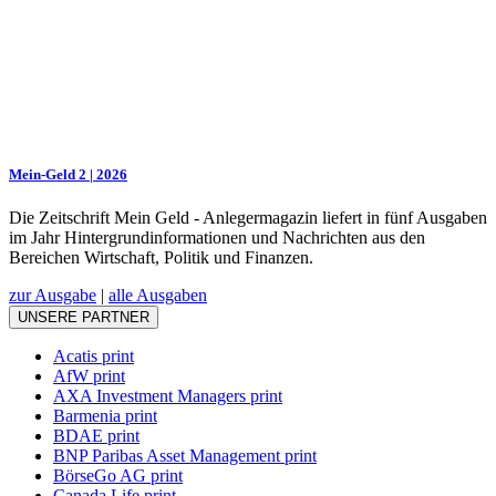
Mein-Geld 2 | 2026
Die Zeitschrift Mein Geld - Anlegermagazin liefert in fünf Ausgaben
im Jahr Hintergrundinformationen und Nachrichten aus den
Bereichen Wirtschaft, Politik und Finanzen.
zur Ausgabe
|
alle Ausgaben
UNSERE PARTNER
Acatis print
AfW print
AXA Investment Managers print
Barmenia print
BDAE print
BNP Paribas Asset Management print
BörseGo AG print
Canada Life print