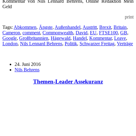
Kommentar von Nils Lennard Behrens, Online Redaktion Mein
Geld
print
Tags:
Abkommen
,
Ängste
,
Außenhandel
,
Austritt
,
Brexit
,
Britain
,
Cameron
,
comment
,
Commonwealth
,
David
,
EU
,
FTSE100
,
GB
,
Google
,
Großbritannien
,
Hägewald
,
Handel
,
Kommentar
,
Leave
,
London
,
Nils Lennard Behrens
,
Politik
,
Schwarzer Freitag
,
Verträge
24. Juni 2016
Nils Behrens
Themen-Leader Assekuranz