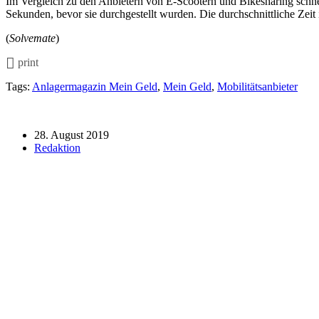
Im Vergleich zu den Anbietern von E-Scootern und Bikesharing schne
Sekunden, bevor sie durchgestellt wurden. Die durchschnittliche Zei
(
Solvemate
)
print
Tags:
Anlagermagazin Mein Geld
,
Mein Geld
,
Mobilitätsanbieter
28. August 2019
Redaktion