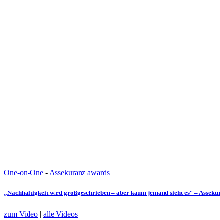
One-on-One
-
Assekuranz awards
„Nachhaltigkeit wird großgeschrieben – aber kaum jemand sieht es“ – Assek
zum Video
|
alle Videos