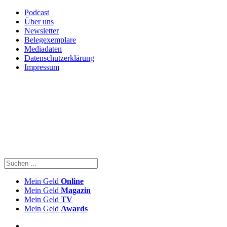
Podcast
Über uns
Newsletter
Belegexemplare
Mediadaten
Datenschutzerklärung
Impressum
Mein Geld
Online
Mein Geld
Magazin
Mein Geld
TV
Mein Geld
Awards