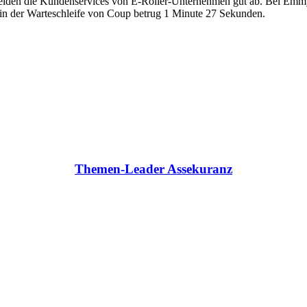
iden die Kundenservices von E-Roller-Unternehmen gut ab. Bei Emmy w
t in der Warteschleife von Coup betrug 1 Minute 27 Sekunden.
Themen-Leader Assekuranz