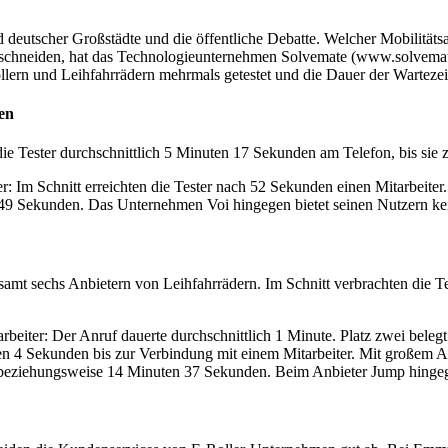
 deutscher Großstädte und die öffentliche Debatte. Welcher Mobilitäts
schneiden, hat das Technologieunternehmen Solvemate (www.solvemate.
llern und Leihfahrrädern mehrmals getestet und die Dauer der Wartezeit
hen
ie Tester durchschnittlich 5 Minuten 17 Sekunden am Telefon, bis sie
: Im Schnitt erreichten die Tester nach 52 Sekunden einen Mitarbeite
 49 Sekunden. Das Unternehmen Voi hingegen bietet seinen Nutzern kei
amt sechs Anbietern von Leihfahrrädern. Im Schnitt verbrachten die Tes
beiter: Der Anruf dauerte durchschnittlich 1 Minute. Platz zwei beleg
ten 4 Sekunden bis zur Verbindung mit einem Mitarbeiter. Mit großem
 beziehungsweise 14 Minuten 37 Sekunden. Beim Anbieter Jump hingege