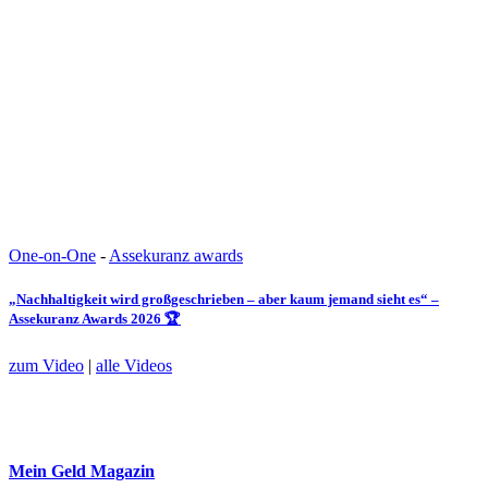
One-on-One
-
Assekuranz awards
„Nachhaltigkeit wird großgeschrieben – aber kaum jemand sieht es“ –
Assekuranz Awards 2026 🏆
zum Video
|
alle Videos
Mein Geld
Magazin