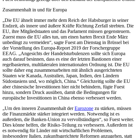
Zusammenhalt in und für Europa
„Die EU ähnelt immer mehr dem Reich der Habsburger in seiner
Endzeit, als innere und äußere Kräfte Richtung Zerfall strebten. Die
EU, ihre Mitgliedstaaten und das Parlament müssen gegensteuern.
Zuerst muss die EU alles tun, um einen harten Brexit Ende März
unbedingt zu vermeiden“, sagte Fuest am Dienstag in Brüssel bei
der Vorstellung des Europa-Report 2019 der Forschergruppe
EEAG. „Angesichts der Handelsturbulenzen sollte sich Europa
auch darauf besinnen, dass es eine der letzten Bastionen einer
regelbasierten, multilateralen internationalen Ordnung ist. Die EU
sollte daher eng zusammenarbeiten mit ähnlich ausgerichteten
Staaten wie Kanada, Australien, Japan, Indien, den Ländern
Südostasiens und, wo möglich, China.“ Gleichzeitig sollte die EU
aber chinesische Investitionen hier nicht behindern, fügte Fuest
hinzu, sondern Druck ausüben, damit die Bedingungen für
europäische Investitionen in China ebenso verbessert werden.
„Um den inneren Zusammenhalt der
Eurozone
zu stärken, müssen
die Finanzmärkte stärker integriert werden. Notwendig ist es
außerdem, die Banken-Union zu vervollständigen“, so Fuest weiter.
Dies könne helfen, die Risiko-Teilung zu verbessern. Außerdem ist
es notwendig für Länder mit wirtschaftlichen Problemen,
insbesondere Italien, zukunftsgerichtete Reformen anzugehen, statt