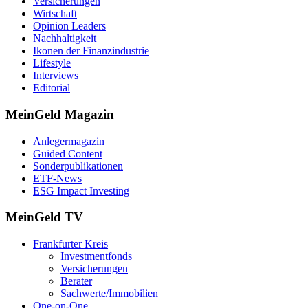
Versicherungen
Wirtschaft
Opinion Leaders
Nachhaltigkeit
Ikonen der Finanzindustrie
Lifestyle
Interviews
Editorial
MeinGeld
Magazin
Anlegermagazin
Guided Content
Sonderpublikationen
ETF-News
ESG Impact Investing
MeinGeld
TV
Frankfurter Kreis
Investmentfonds
Versicherungen
Berater
Sachwerte/Immobilien
One-on-One