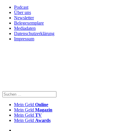
Podcast
Über uns
Newsletter
Belegexemplare
Mediadaten
Datenschutzerklärung
Impressum
Mein Geld
Online
Mein Geld
Magazin
Mein Geld
TV
Mein Geld
Awards