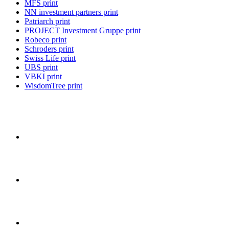
MFS print
NN investment partners print
Patriarch print
PROJECT Investment Gruppe print
Robeco print
Schroders print
Swiss Life print
UBS print
VBKI print
WisdomTree print