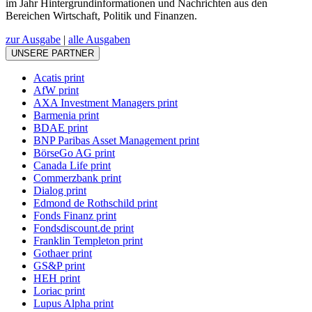
im Jahr Hintergrundinformationen und Nachrichten aus den
Bereichen Wirtschaft, Politik und Finanzen.
zur Ausgabe
|
alle Ausgaben
UNSERE PARTNER
Acatis print
AfW print
AXA Investment Managers print
Barmenia print
BDAE print
BNP Paribas Asset Management print
BörseGo AG print
Canada Life print
Commerzbank print
Dialog print
Edmond de Rothschild print
Fonds Finanz print
Fondsdiscount.de print
Franklin Templeton print
Gothaer print
GS&P print
HEH print
Loriac print
Lupus Alpha print