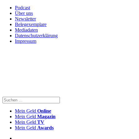
Podcast
Über uns
Newsletter
Belegexemplare
Mediadaten
Datenschutzerklärung
Impressum
Mein Geld
Online
Mein Geld
Magazin
Mein Geld
TV
Mein Geld
Awards