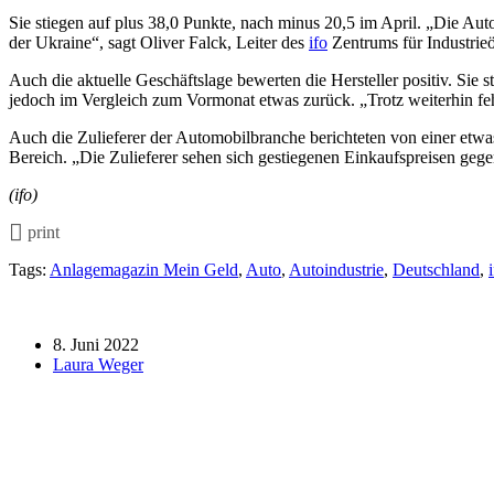
Sie stiegen auf plus 38,0 Punkte, nach minus 20,5 im April. „Die Au
der Ukraine“, sagt Oliver Falck, Leiter des
ifo
Zentrums für Industrieö
Auch die aktuelle Geschäftslage bewerten die Hersteller positiv. Sie 
jedoch im Vergleich zum Vormonat etwas zurück. „Trotz weiterhin feh
Auch die Zulieferer der Automobilbranche berichteten von einer etwa
Bereich. „Die Zulieferer sehen sich gestiegenen Einkaufspreisen gege
(ifo)
print
Tags:
Anlagemagazin Mein Geld
,
Auto
,
Autoindustrie
,
Deutschland
,
8. Juni 2022
Laura Weger