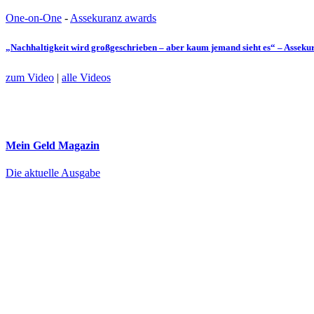
One-on-One
-
Assekuranz awards
„Nachhaltigkeit wird großgeschrieben – aber kaum jemand sieht es“ – Assek
zum Video
|
alle Videos
Mein Geld
Magazin
Die aktuelle Ausgabe