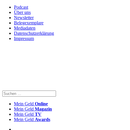
Podcast
Über uns
Newsletter
Belegexemplare
Mediadaten
Datenschutzerklärung
Impressum
Mein Geld
Online
Mein Geld
Magazin
Mein Geld
TV
Mein Geld
Awards