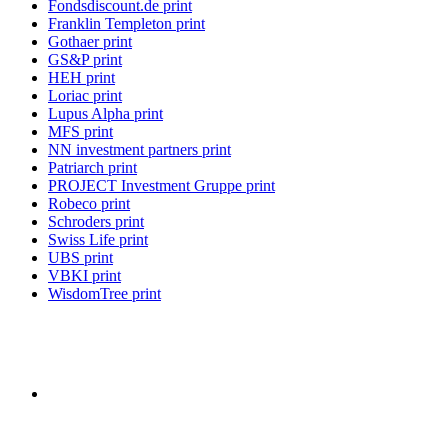
Fondsdiscount.de print
Franklin Templeton print
Gothaer print
GS&P print
HEH print
Loriac print
Lupus Alpha print
MFS print
NN investment partners print
Patriarch print
PROJECT Investment Gruppe print
Robeco print
Schroders print
Swiss Life print
UBS print
VBKI print
WisdomTree print