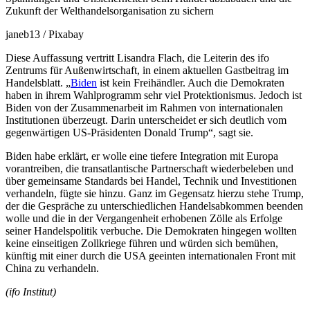
Zukunft der Welthandelsorganisation zu sichern
janeb13 / Pixabay
Diese Auffassung vertritt Lisandra Flach, die Leiterin des ifo
Zentrums für Außenwirtschaft, in einem aktuellen Gastbeitrag im
Handelsblatt. „
Biden
ist kein Freihändler. Auch die Demokraten
haben in ihrem Wahlprogramm sehr viel Protektionismus. Jedoch ist
Biden von der Zusammenarbeit im Rahmen von internationalen
Institutionen überzeugt. Darin unterscheidet er sich deutlich vom
gegenwärtigen US-Präsidenten Donald Trump“, sagt sie.
Biden habe erklärt, er wolle eine tiefere Integration mit Europa
vorantreiben, die transatlantische Partnerschaft wiederbeleben und
über gemeinsame Standards bei Handel, Technik und Investitionen
verhandeln, fügte sie hinzu. Ganz im Gegensatz hierzu stehe Trump,
der die Gespräche zu unterschiedlichen Handelsabkommen beenden
wolle und die in der Vergangenheit erhobenen Zölle als Erfolge
seiner Handelspolitik verbuche. Die Demokraten hingegen wollten
keine einseitigen Zollkriege führen und würden sich bemühen,
künftig mit einer durch die USA geeinten internationalen Front mit
China zu verhandeln.
(ifo Institut)