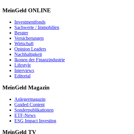
MeinGeld
ONLINE
Investmentfonds
Sachwerte / Immobilien
Berater
Versicherungen
Wirtschaft
Opinion Leaders
Nachhaltigkeit
Ikonen der Finanzindustrie
Lifestyle
Interviews
Editorial
MeinGeld
Magazin
Anlegermagazin
Guided Content
Sonderpublikationen
ETF-News
ESG Impact Investing
MeinGeld
TV