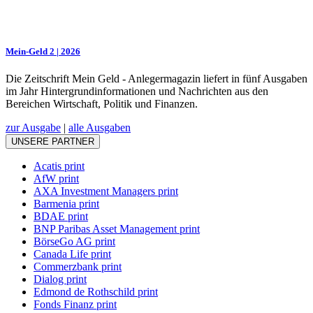
Mein-Geld 2 | 2026
Die Zeitschrift Mein Geld - Anlegermagazin liefert in fünf Ausgaben
im Jahr Hintergrundinformationen und Nachrichten aus den
Bereichen Wirtschaft, Politik und Finanzen.
zur Ausgabe
|
alle Ausgaben
UNSERE PARTNER
Acatis print
AfW print
AXA Investment Managers print
Barmenia print
BDAE print
BNP Paribas Asset Management print
BörseGo AG print
Canada Life print
Commerzbank print
Dialog print
Edmond de Rothschild print
Fonds Finanz print