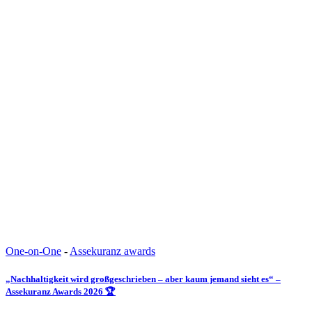
One-on-One
-
Assekuranz awards
„Nachhaltigkeit wird großgeschrieben – aber kaum jemand sieht es“ –
Assekuranz Awards 2026 🏆