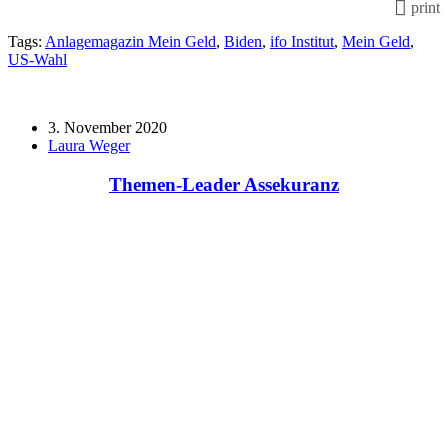
print
Tags:
Anlagemagazin Mein Geld
,
Biden
,
ifo Institut
,
Mein Geld
,
US-Wahl
3. November 2020
Laura Weger
Themen-Leader Assekuranz