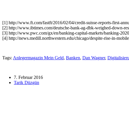
[1] http://www.ft.com/fastft/2016/02/04/credit-suisse-reports-first-ann
[2] http://www.ibtimes.com/deutsche-bank-ag-dbk-weighed-down-restru
[3] http://www.pwc.com/gx/en/banking-capital-markets/banking-2020/
[4] http://news.medill.northwestern.edu/chicago/despite-rise-in-mobile
Tags:
Anlegermagazin Mein Geld
,
Banken
,
Dan Wagner
,
Digitalisier
7. Februar 2016
Tarik Düzgün