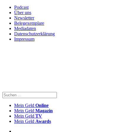
Podcast
Über uns
Newsletter
Belegexemplare
Mediadaten
Datenschutzerklärung
Impressum
Mein Geld
Online
Mein Geld
Magazin
Mein Geld
TV
Mein Geld
Awards