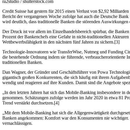
ra2studio / shutterstock.com
Credit Suisse hat gestern für 2015 einen Verlust von $2,92 Milliard
Bericht der vergangenen Woche zufolge hat auch die Deutsche Bank ihr
wird deutlich, dass traditionelle Banken die störenden Auswirkunge
Der Druck ist vor allem im Einzelhandelsbereich spürbar, die Banken
Prozent der Bankenchefs eine Gefahr in nicht-traditionellen Akteuren
Wettbewerbsfähigkeit in den nächsten fünf Jahren zu sichern.[3]
Technologie-Innovatoren wie TransferWise, Nutmeg und Funding Circle
die bestehende Ordnung indem sie führende, verbraucherorientierte
traditionellen Banken.
Dan Wagner, der Gründer und Geschäftsführer von Powa Technologies
gigantisch großen Konkurrenten, die sich häufig mit ihrem Aufgabenber
wendig und reagieren auf ihre Kunden. Damit sind die Angebote spezie
„In den letzten Jahren hat sich das Mobile-Banking insbesondere in
genommen. Schätzungen zufolge werden im Jahr 2020 in etwa 81 Proz
Trend verstärkt durchsetzen.[4]
„Mit dem Mobile-Banking hat sich die Allgegenwärtigkeit durchgesetzt
Banken angekommen: Komfort war den Konsumenten nie wichtiger. Tr
vernachlässigen.