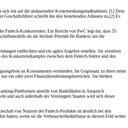
ründet sich mit auf die andauernden Kostensenkungsmaßnahmen. [1] Dem
r Geschäftsführer schreibt ihn den bestehenden Altlasten zu.[2] Es
die Fintech-Konkurrenten. Ein Bericht von PwC legt dar, dass 55
chäftsmodells als die höchste Priorität für Banken, um die
tungen entflechten und ein agiles Angebot erstellen. Sie zerstören
ern des Konkurrenzkampfes zwischen dem Fintech-Sektor und den
ngsangebots an Konsumenten verstanden. Im Gegensatz zu ihren meist
 nur ein oder zwei Finanzdienstleistungsbereichen. Sie bleiben
anking-Plattformen anstelle von Bankfilialen in Anspruch
n und auch außerhalb der Vereinigten Staaten wird sich dieser
tschaft von Nutzern der Fintech-Produkte ist deutlich bei den
 haben, wenn sie die Verbraucherbedürfnisse in diesem Feld weiter