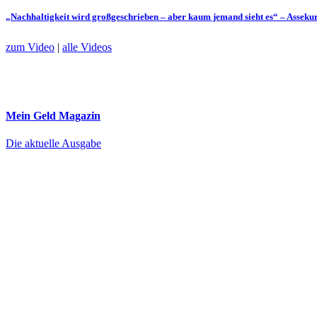
„Nachhaltigkeit wird großgeschrieben – aber kaum jemand sieht es“ – Assek
zum Video
|
alle Videos
Mein Geld
Magazin
Die aktuelle Ausgabe