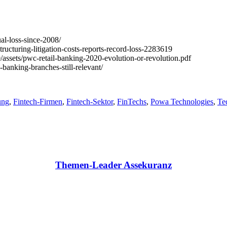
ual-loss-since-2008/
cturing-litigation-costs-reports-record-loss-2283619
assets/pwc-retail-banking-2020-evolution-or-revolution.pdf
-banking-branches-still-relevant/
ung
,
Fintech-Firmen
,
Fintech-Sektor
,
FinTechs
,
Powa Technologies
,
Te
Themen-Leader Assekuranz