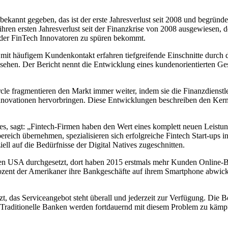
en bekannt gegeben, das ist der erste Jahresverlust seit 2008 und beg
en ersten Jahresverlust seit der Finanzkrise von 2008 ausgewiesen, de
n der FinTech Innovatoren zu spüren bekommt.
 mit häufigem Kundenkontakt erfahren tiefgreifende Einschnitte durch 
 sehen. Der Bericht nennt die Entwicklung eines kundenorientierten Ges
 fragmentieren den Markt immer weiter, indem sie die Finanzdienstleis
 Innovationen hervorbringen. Diese Entwicklungen beschreiben den K
, sagt: „Fintech-Firmen haben den Wert eines komplett neuen Leistu
eich übernehmen, spezialisieren sich erfolgreiche Fintech Start-ups in
ll auf die Bedürfnisse der Digital Natives zugeschnitten.
 den USA durchgesetzt, dort haben 2015 erstmals mehr Kunden Online-B
ent der Amerikaner ihre Bankgeschäfte auf ihrem Smartphone abwickel
, das Serviceangebot steht überall und jederzeit zur Verfügung. Die Bo
aditionelle Banken werden fortdauernd mit diesem Problem zu kämpfen