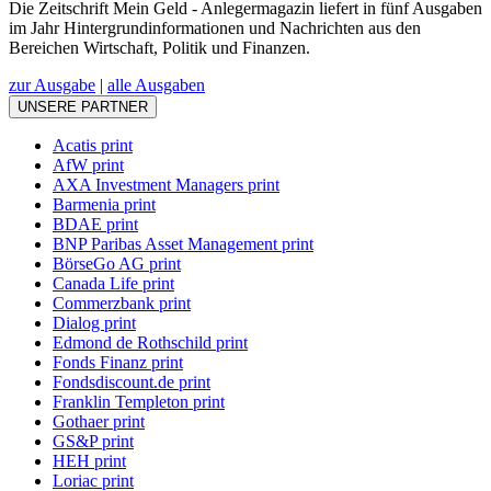
Die Zeitschrift Mein Geld - Anlegermagazin liefert in fünf Ausgaben
im Jahr Hintergrundinformationen und Nachrichten aus den
Bereichen Wirtschaft, Politik und Finanzen.
zur Ausgabe
|
alle Ausgaben
UNSERE PARTNER
Acatis print
AfW print
AXA Investment Managers print
Barmenia print
BDAE print
BNP Paribas Asset Management print
BörseGo AG print
Canada Life print
Commerzbank print
Dialog print
Edmond de Rothschild print
Fonds Finanz print
Fondsdiscount.de print
Franklin Templeton print
Gothaer print
GS&P print
HEH print
Loriac print