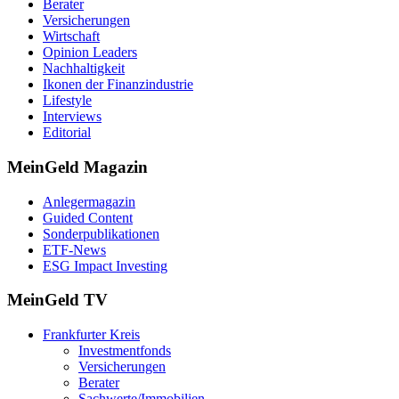
Berater
Versicherungen
Wirtschaft
Opinion Leaders
Nachhaltigkeit
Ikonen der Finanzindustrie
Lifestyle
Interviews
Editorial
MeinGeld
Magazin
Anlegermagazin
Guided Content
Sonderpublikationen
ETF-News
ESG Impact Investing
MeinGeld
TV
Frankfurter Kreis
Investmentfonds
Versicherungen
Berater
Sachwerte/Immobilien