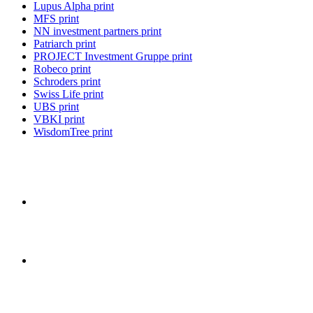
Lupus Alpha print
MFS print
NN investment partners print
Patriarch print
PROJECT Investment Gruppe print
Robeco print
Schroders print
Swiss Life print
UBS print
VBKI print
WisdomTree print