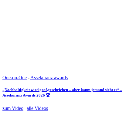
One-on-One
-
Assekuranz awards
„Nachhaltigkeit wird großgeschrieben – aber kaum jemand sieht es“ –
Assekuranz Awards 2026 🏆
zum Video
|
alle Videos