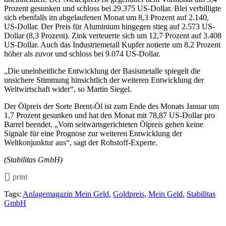
Prozent gesunken und schloss bei 29.375 US-Dollar. Blei verbilligte
sich ebenfalls im abgelaufenen Monat um 8,3 Prozent auf 2.140,
US-Dollar. Der Preis für Aluminium hingegen stieg auf 2.573 US-
Dollar (8,3 Prozent). Zink verteuerte sich um 12,7 Prozent auf 3.408
US-Dollar. Auch das Industriemetall Kupfer notierte um 8,2 Prozent
höher als zuvor und schloss bei 9.074 US-Dollar.
„Die uneinheitliche Entwicklung der Basismetalle spiegelt die
unsichere Stimmung hinsichtlich der weiteren Entwicklung der
Weltwirtschaft wider“, so Martin Siegel.
Der Ölpreis der Sorte Brent-Öl ist zum Ende des Monats Januar um
1,7 Prozent gesunken und hat den Monat mit 78,87 US-Dollar pro
Barrel beendet. „Vom seitwärtsgerichteten Ölpreis gehen keine
Signale für eine Prognose zur weiteren Entwicklung der
Weltkonjunktur aus“, sagt der Rohstoff-Experte.
(Stabilitas GmbH)
print
Tags:
Anlagemagazin Mein Geld
,
Goldpreis
,
Mein Geld
,
Stabilitas
GmbH