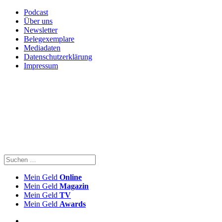
Podcast
Über uns
Newsletter
Belegexemplare
Mediadaten
Datenschutzerklärung
Impressum
Mein Geld
Online
Mein Geld
Magazin
Mein Geld
TV
Mein Geld
Awards