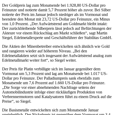
Der Goldpreis lag zum Monatsende bei 1.928,80 US-Dollar pro
Feinunze und notierte damit 5,7 Prozent höher als zuvor. Bei Silber
notierte der Preis im Januar jedoch niedriger als im Vormonat und
beendete den Monat mit 23,72 US-Dollar pro Feinunze, ein Minus
von 1,0 Prozent. „Der Aufwärtstrend am Goldmarkt bleibt intakt:
Der zurückbleibende Silberpreis lässt jedoch auf Befürchtungen der
Akteure vor einem Rückschlag am Markt schließen“, sagt Martin
Siegel, Edelmetallexperte und Geschäftsführer der Stabilitas GmbH.
Die Aktien der Minenbetreiber entwickelten sich ähnlich wie Gold
und rangieren wieder auf höherem Niveau. „Bei den
Edelmetallaktien setzt sich insgesamt der Aufwärtstrend analog zum
Edelmetallmarkt weiter fort“, so Siegel weiter.
Der Preis für Platin verbilligte sich im Januar gegenüber dem
Vormonat um 5,3 Prozent und lag am Monatsende bei 1.017 US-
Dollar pro Feinunze. Der Palladiumpreis sank ebenfalls zum
Monatsende um 7,6 Prozent auf 1.660 US-Dollar pro Feinunze.
„Die Sorge vor einer abnehmenden Nachfrage seitens der
Automobilindustrie infolge einer rückläufigen Produktion von
Verbrennermotoren und Katalysatoren führt zu einem Druck auf die
Preise“, so Siegel.
Die Basismetalle entwickelten sich zum Monatsende Januar
uneinheitlich. Der Nickelpreis ist gegenüber dem Vormonat um 3,4