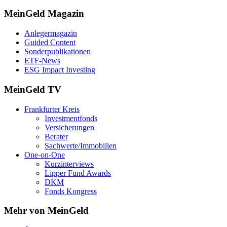
MeinGeld
Magazin
Anlegermagazin
Guided Content
Sonderpublikationen
ETF-News
ESG Impact Investing
MeinGeld
TV
Frankfurter Kreis
Investmentfonds
Versicherungen
Berater
Sachwerte/Immobilien
One-on-One
Kurzinterviews
Lipper Fund Awards
DKM
Fonds Kongress
Mehr von MeinGeld