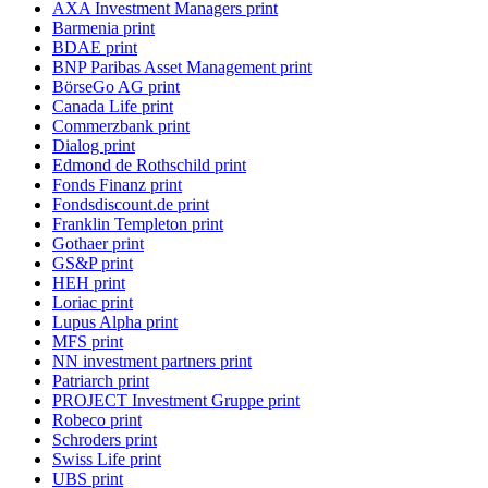
AXA Investment Managers print
Barmenia print
BDAE print
BNP Paribas Asset Management print
BörseGo AG print
Canada Life print
Commerzbank print
Dialog print
Edmond de Rothschild print
Fonds Finanz print
Fondsdiscount.de print
Franklin Templeton print
Gothaer print
GS&P print
HEH print
Loriac print
Lupus Alpha print
MFS print
NN investment partners print
Patriarch print
PROJECT Investment Gruppe print
Robeco print
Schroders print
Swiss Life print
UBS print