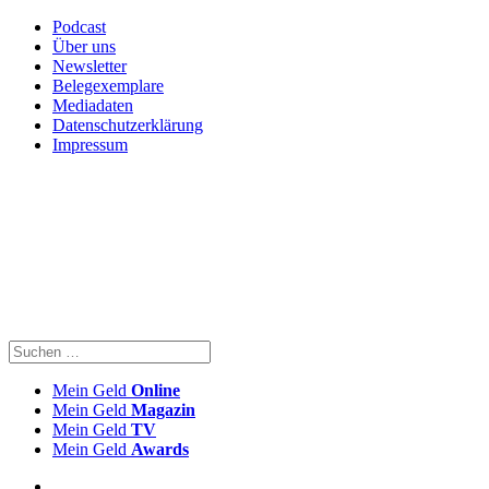
Podcast
Über uns
Newsletter
Belegexemplare
Mediadaten
Datenschutzerklärung
Impressum
Mein Geld
Online
Mein Geld
Magazin
Mein Geld
TV
Mein Geld
Awards