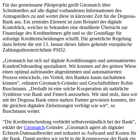
Für das gemeinsame Pilotprojekt greift Giromatch über
Schnittstellen auf alle digital vorhandenen Informationen des
Antragstellers zu und wertet diese in kürzester Zeit für die Degussa-
Bank aus. Ein zentrales Element ist zum Beispiel der digitale
Kontoblick, welcher in Sekunden eine detaillierte Übersicht zur
Finanzlage des Kreditnehmers gibt und so die Grundlage für
sofortige Kreditentscheidungen schafft. Die gesetzliche Regelung
dazu lieferte die seit 13. Januar dieses Jahres geltende europäische
Zahlungsdiensterichtlinie PSD2.
„Giromatch hat sich auf digitale Kreditlösungen und automatisiertes
KundenOnboarding spezialisiert. Wir konnten auf der grünen Wiese
einen optimal aufeinander abgestimmten und automatisierten
Prozess entwickeln, ein Vorteil, den Banken kaum nachahmen
können“, erläutert Giromatch-Gründer und Geschäftsführer Robin
Buschmann. „Deshalb ist eine solche Kooperation als natürliche
Symbiose von Bank und Fintech anzusehen. Wir sind stolz, dass wir
mit der Degussa Bank einen starken Partner gewinnen konnten, der
die gleichen digitalen Zielsetzungen verfolgt wie wir“, so
Buschmann weiter.
“Die Kreditentscheidung verbleibt selbstverständlich bei der Bank“,
erklärt der
Giromatch
-Gründer. „Giromatch agiert als digitaler
Echtzeit-Datenaufbereiter und reduziert so Aufwand und Kosten für
die Bank. Damit greifen wir nicht in die Kernprozesse der Bank ein